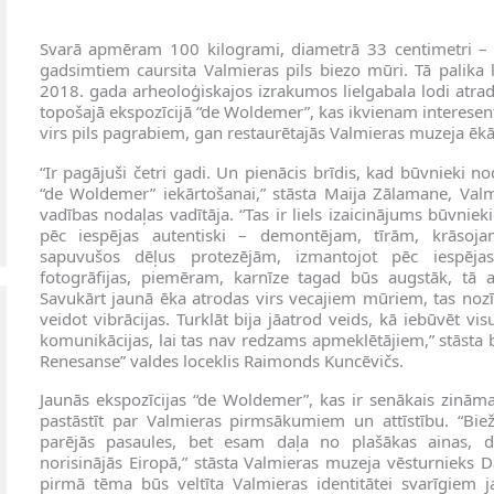
Svarā apmēram 100 kilogrami, diametrā 33 centimetri – 
gadsimtiem caursita Valmieras pils biezo mūri. Tā palika 
2018. gada arheoloģiskajos izrakumos lielgabala lodi atra
topošajā ekspozīcijā “de Woldemer”, kas ikvienam interes
virs pils pagrabiem, gan restaurētajās Valmieras muzeja ēkā
“Ir pagājuši četri gadi. Un pienācis brīdis, kad būvnieki 
“de Woldemer” iekārtošanai,” stāsta Maija Zālamane, Val
vadības nodaļas vadītāja. “Tas ir liels izaicinājums būvnie
pēc iespējas autentiski – demontējam, tīrām, krāsoja
sapuvušos dēļus protezējām, izmantojot pēc iespējas
fotogrāfijas, piemēram, karnīze tagad būs augstāk, tā at
Savukārt jaunā ēka atrodas virs vecajiem mūriem, tas noz
veidot vibrācijas. Turklāt bija jāatrod veids, kā iebūvēt 
komunikācijas, lai tas nav redzams apmeklētājiem,” stāsta
Renesanse” valdes loceklis Raimonds Kuncēvičs.
Jaunās ekspozīcijas “de Woldemer”, kas ir senākais zinām
pastāstīt par Valmieras pirmsākumiem un attīstību. “Biež
parējās pasaules, bet esam daļa no plašākas ainas, 
norisinājās Eiropā,” stāsta Valmieras muzeja vēsturnieks D
pirmā tēma būs veltīta Valmieras identitātei svarīgiem