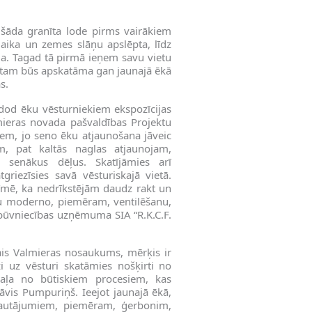
šāda granīta lode pirms vairākiem
laika un zemes slāņu apslēpta, līdz
da. Tagad tā pirmā ieņem savu vietu
entam būs apskatāma gan jaunajā ēkā
s.
nodod ēku vēsturniekiem ekspozīcijas
mieras novada pašvaldības Projektu
kiem, jo seno ēku atjaunošana jāveic
m, pat kaltās naglas atjaunojam,
 senākus dēļus. Skatījāmies arī
griezīsies savā vēsturiskajā vietā.
īmē, ka nedrīkstējām daudz rakt un
visu moderno, piemēram, ventilēšanu,
 būvniecības uzņēmuma SIA “R.K.C.F.
ais Valmieras nosaukums, mērķis ir
i uz vēsturi skatāmies nošķirti no
daļa no būtiskiem procesiem, kas
āvis Pumpuriņš. Ieejot jaunajā ēkā,
 jautājumiem, piemēram, ģerbonim,