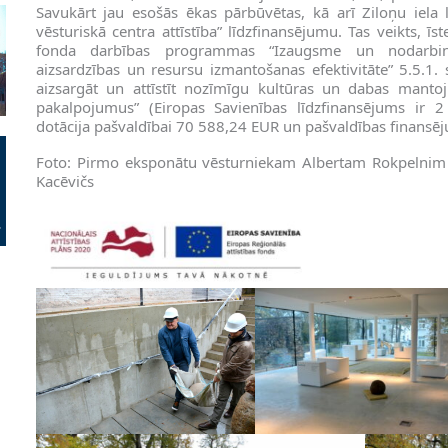
Savukārt jau esošās ēkas pārbūvētas, kā arī Ziloņu iela 
vēsturiskā centra attīstība” līdzfinansējumu. Tas veikts, īs
fonda darbības programmas “Izaugsme un nodarbinātī
aizsardzības un resursu izmantošanas efektivitāte” 5.5.1. 
aizsargāt un attīstīt nozīmīgu kultūras un dabas mantoju
pakalpojumus” (Eiropas Savienības līdzfinansējums ir 
dotācija pašvaldībai 70 588,24 EUR un pašvaldības finansē
Foto: Pirmo eksponātu vēsturniekam Albertam Rokpelnim p
Kacēvičs