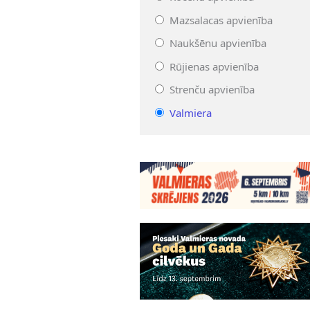
Mazsalacas apvienība
Naukšēnu apvienība
Rūjienas apvienība
Strenču apvienība
Valmiera