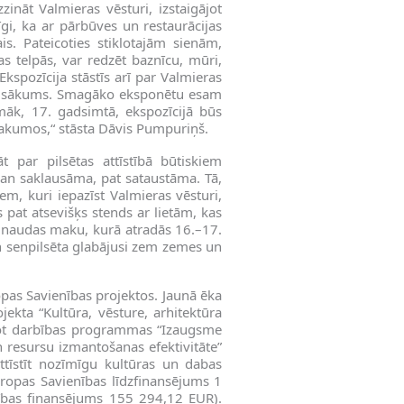
zināt Valmieras vēsturi, izstaigājot
gi, ka ar pārbūves un restaurācijas
is. Pateicoties stiklotajām sienām,
as telpās, var redzēt baznīcu, mūri,
kspozīcija stāstīs arī par Valmieras
 pirmsākums. Smagāko eksponētu esam
camāk, 17. gadsimtā, ekspozīcijā būs
zrakumos,“ stāsta Dāvis Pumpuriņš.
t par pilsētas attīstībā būtiskiem
an saklausāma, pat sataustāma. Tā,
em, kuri iepazīst Valmieras vēsturi,
s pat atsevišķs stends ar lietām, kas
r naudas maku, kurā atradās 16.–17.
un senpilsēta glabājusi zem zemes un
ropas Savienības projektos. Jaunā ēka
ekta “Kultūra, vēsture, arhitektūra
nojot darbības programmas “Izaugsme
n resursu izmantošanas efektivitāte”
attīstīt nozīmīgu kultūras un dabas
Eiropas Savienības līdzfinansējums 1
ības finansējums 155 294,12 EUR).