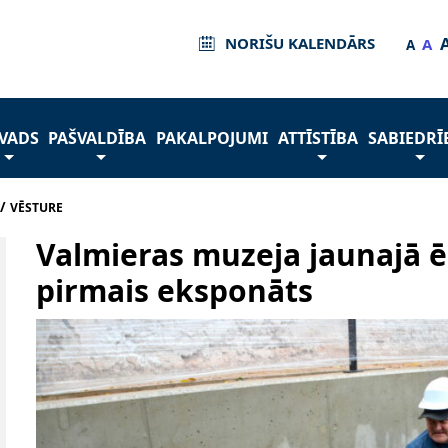
NORIŠU KALENDĀRS
A
A
VADS
PAŠVALDĪBA
PAKALPOJUMI
ATTĪSTĪBA
SABIEDRĪ
/
VĒSTURE
Valmieras muzeja jaunajā ē
pirmais eksponāts