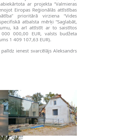
labiekārtota ar projekta “Valmieras
tenojot Eiropas Reģionālās attīstības
ba” prioritārā virziena “Vides
specifiskā atbalsta mērķi “Saglabāt,
mu, kā arī attīstīt ar to saistītos
2 000 000,00 EUR, valsts budžeta
jums 1 409 107,63 EUR).
alīdz ienest svarcēlājs Aleksandrs