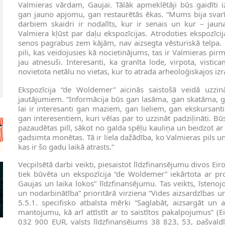
Valmieras vārdam, Gaujai. Tālāk apmeklētāji būs gaidīti iz
gan jauno apjomu, gan restaurētās ēkas. “Mums bija svarī
darbiem skaidri ir nodalīts, kur ir senais un kur – jauna
Valmiera kļūst par daļu ekspozīcijas. Atrodoties ekspozīcij
senos pagrabus zem kājām, nav aizsegta vēsturiskā telpa. E
pili, kas veidojusies kā nocietinājums, tas ir Valmieras
jau atnesuši. Interesanti, ka granīta lode, virpota, visti
novietota netālu no vietas, kur to atrada arheoloģiskajos i
Ekspozīcija “de Woldemer” aicinās saistošā veidā uzzinā
jautājumiem. “Informācija būs gan lasāma, gan skatāma, g
lai ir interesanti gan maziem, gan lieliem, gan ekskursanti
gan interesentiem, kuri vēlas par to uzzināt padziļināti. Bū
pazaudētas pilī, sākot no galda spēļu kauliņa un beidzot a
gadsimta monētas. Tā ir liela dažādība, ko Valmieras pils 
kas ir šo gadu laikā atrasts.”
Vecpilsētā darbi veikti, piesaistot līdzfinansējumu divos Ei
tiek būvēta un ekspozīcija “de Woldemer” iekārtota ar proj
Gaujas un laika lokos” līdzfinansējumu. Tas veikts, īste
un nodarbinātība” prioritārā virziena “Vides aizsardzības u
5.5.1. specifisko atbalsta mērķi “Saglabāt, aizsargāt un 
mantojumu, kā arī attīstīt ar to saistītos pakalpojumus” (
032 900 EUR, valsts līdzfinansējums 38 823, 53, pašvald