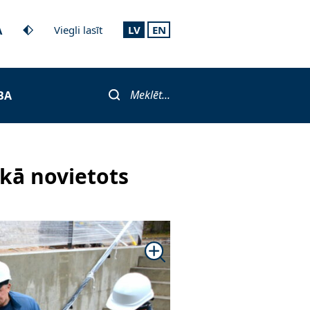
A
Viegli lasīt
LV
EN
Meklēt...
BA
kā novietots