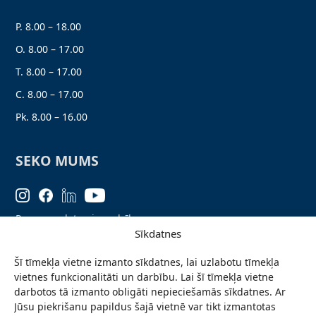
P. 8.00 – 18.00
O. 8.00 – 17.00
T. 8.00 – 17.00
C. 8.00 – 17.00
Pk. 8.00 – 16.00
SEKO MUMS
Personas datu aizsardzība
Sīkdatnes
Lapas karte
Šī tīmekļa vietne izmanto sīkdatnes, lai uzlabotu tīmekļa
Ziņo par problēmu
vietnes funkcionalitāti un darbību. Lai šī tīmekļa vietne
Pieteikties jaunumiem
darbotos tā izmanto obligāti nepieciešamās sīkdatnes. Ar
Jūsu piekrišanu papildus šajā vietnē var tikt izmantotas
Piekļūstamības paziņojums