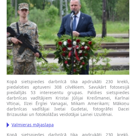
Kopā sietspiedes darbnīcā tika apdrukāti 230 krekli,
piedaloties aptuveni 308 cilvēkiem. Savukārt fotosesijā
piedalījās 53 interesentu grupas. Paldies sietspiedes
darbnīcas vadītājiem Kristai Jūlijai Kreišmanei, Karīnai
Vītiņai, Ilzei Ērglei Vanagai, Mikam Amerikam; Mākoņu
darbnīcas vadītājai Ivetai Gudetai, fotogrāfei Dacei
Brizauskai un fotokolāžas veidotājai Lainei Uzulēnai.
Valmieras mājaslapa
Kopā sietspiedes darbnīcā tika apdrukāti 230 krekli,