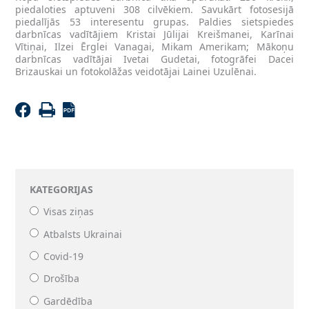
piedaloties aptuveni 308 cilvēkiem. Savukārt fotosesijā
piedalījās 53 interesentu grupas. Paldies sietspiedes
darbnīcas vadītājiem Kristai Jūlijai Kreišmanei, Karīnai
Vītiņai, Ilzei Ērglei Vanagai, Mikam Amerikam; Mākoņu
darbnīcas vadītājai Ivetai Gudetai, fotogrāfei Dacei
Brizauskai un fotokolāžas veidotājai Lainei Uzulēnai.
KATEGORIJAS
Visas ziņas
Atbalsts Ukrainai
Covid-19
Drošība
Gardēdība