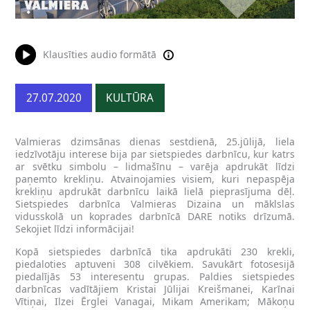
Klausīties audio formātā
27.07.2020
KULTŪRA
Valmieras dzimsānas dienas sestdienā, 25.jūlijā, liela
iedzīvotāju interese bija par sietspiedes darbnīcu, kur katrs
ar svētku simbolu – lidmašīnu – varēja apdrukāt līdzi
paņemto krekliņu. Atvainojamies visiem, kuri nepaspēja
krekliņu apdrukāt darbnīcu laikā lielā pieprasījuma dēļ.
Sietspiedes darbnīca Valmieras Dizaina un māklslas
vidusskolā un koprades darbnīcā DARE notiks drīzumā.
Sekojiet līdzi informācijai!
Kopā sietspiedes darbnīcā tika apdrukāti 230 krekli,
piedaloties aptuveni 308 cilvēkiem. Savukārt fotosesijā
piedalījās 53 interesentu grupas. Paldies sietspiedes
darbnīcas vadītājiem Kristai Jūlijai Kreišmanei, Karīnai
Vītiņai, Ilzei Ērglei Vanagai, Mikam Amerikam; Mākoņu