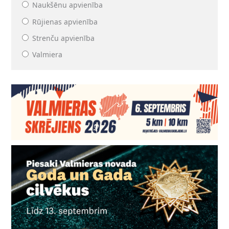
Naukšēnu apvienība
Rūjienas apvienība
Strenču apvienība
Valmiera