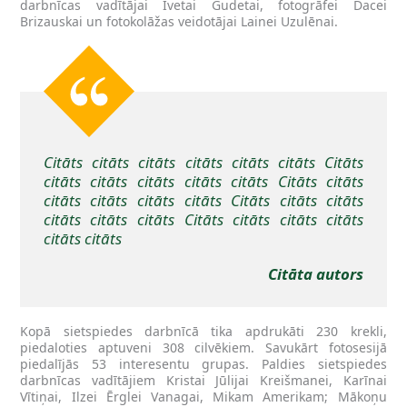
darbnīcas vadītājai Ivetai Gudetai, fotogrāfei Dacei
Brizauskai un fotokolāžas veidotājai Lainei Uzulēnai.
Citāts citāts citāts citāts citāts citāts
Citāts
citāts citāts citāts citāts citāts
Citāts citāts
citāts citāts citāts citāts
Citāts citāts citāts
citāts citāts citāts
Citāts citāts citāts citāts
citāts citāts
Citāta autors
Kopā sietspiedes darbnīcā tika apdrukāti 230 krekli,
piedaloties aptuveni 308 cilvēkiem. Savukārt fotosesijā
piedalījās 53 interesentu grupas. Paldies sietspiedes
darbnīcas vadītājiem Kristai Jūlijai Kreišmanei, Karīnai
Vītiņai, Ilzei Ērglei Vanagai, Mikam Amerikam; Mākoņu