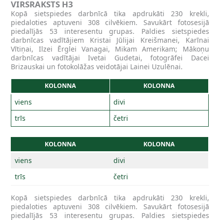
VIRSRAKSTS H3
Kopā sietspiedes darbnīcā tika apdrukāti 230 krekli,
piedaloties aptuveni 308 cilvēkiem. Savukārt fotosesijā
piedalījās 53 interesentu grupas. Paldies sietspiedes
darbnīcas vadītājiem Kristai Jūlijai Kreišmanei, Karīnai
Vītiņai, Ilzei Ērglei Vanagai, Mikam Amerikam; Mākoņu
darbnīcas vadītājai Ivetai Gudetai, fotogrāfei Dacei
Brizauskai un fotokolāžas veidotājai Lainei Uzulēnai.
KOLONNA
KOLONNA
viens
divi
trīs
četri
KOLONNA
KOLONNA
viens
divi
trīs
četri
Kopā sietspiedes darbnīcā tika apdrukāti 230 krekli,
piedaloties aptuveni 308 cilvēkiem. Savukārt fotosesijā
piedalījās 53 interesentu grupas. Paldies sietspiedes