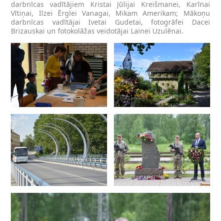
darbnīcas vadītājiem Kristai Jūlijai Kreišmanei, Karīnai
Vītiņai, Ilzei Ērglei Vanagai, Mikam Amerikam; Mākoņu
darbnīcas vadītājai Ivetai Gudetai, fotogrāfei Dacei
Brizauskai un fotokolāžas veidotājai Lainei Uzulēnai.