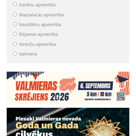
Kocēnu apvienība
Mazsalacas apvienība
Naukšēnu apvienība
Rūjienas apvienība
Strenču apvienība
Valmiera