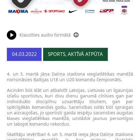
Klausīties audio formātā
04.03.2022
SPORTS, AKTĪVĀ ATPŪTA
4. un 5. martā Jāņa Daliņa stadiona vieglatlētikas manēžā
norisināsies Baltijas U18 un U20 komandu čempionāts.
Aicinām būt klāt un atbalstīt Latvijas, Lietuvas un Igaunijas
izlašu sportistus, kuri divu dienu garumā cīnīsies gan par
individuālo disciplīnu uzvarētāju tituliem, gan par
spēcīgākās komandas godu. Sacensības solās būt spraigas
un aizraujošas, jo sportisti gaida iespēju sacensties augstas
klases vieglatlētikas manēžā, uzstādot jaunus personīgos
un labojot komandu rekordus.
Skatītāju ievērībai! 4. un 5. martā ieeja Jāņa Daliņa stadiona
vieglatlētikas manēžā ir bez maksas. Jāuzrāda