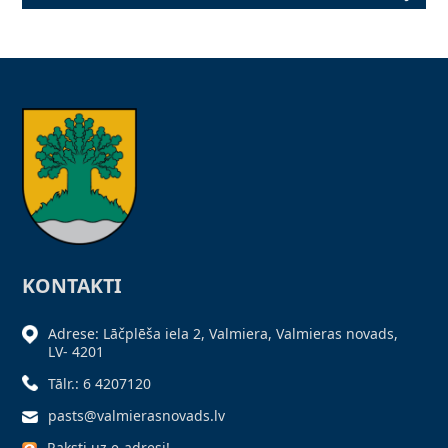
KONTAKTI
Adrese: Lāčplēša iela 2, Valmiera, Valmieras novads,
LV- 4201
Tālr.: 6 4207120
pasts@valmierasnovads.lv
Raksti uz e-adresi!