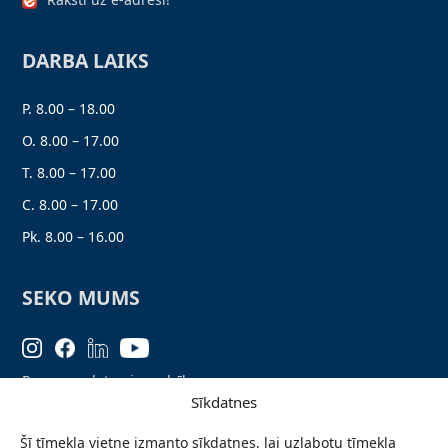
DARBA LAIKS
P. 8.00 – 18.00
O. 8.00 – 17.00
T. 8.00 – 17.00
C. 8.00 – 17.00
Pk. 8.00 – 16.00
SEKO MUMS
Personas datu aizsardzība
Sīkdatnes
Lapas karte
Šī tīmekļa vietne izmanto sīkdatnes, lai uzlabotu tīmekļa
Ziņo par problēmu