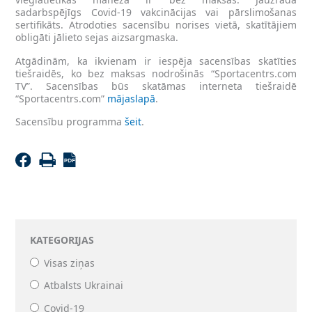
sadarbspējīgs Covid-19 vakcinācijas vai pārslimošanas
sertifikāts. Atrodoties sacensību norises vietā, skatītājiem
obligāti jālieto sejas aizsargmaska.
Atgādinām, ka ikvienam ir iespēja sacensības skatīties
tiešraidēs, ko bez maksas nodrošinās “Sportacentrs.com
TV”. Sacensības būs skatāmas interneta tiešraidē
“Sportacentrs.com”
mājaslapā
.
Sacensību programma
šeit
.
KATEGORIJAS
Visas ziņas
Atbalsts Ukrainai
Covid-19