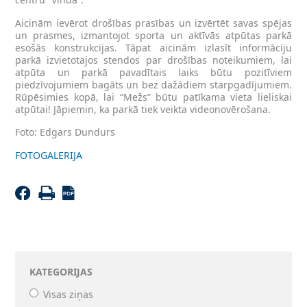
Aicinām ievērot drošības prasības un izvērtēt savas spējas
un prasmes, izmantojot sporta un aktīvās atpūtas parkā
esošās konstrukcijas. Tāpat aicinām izlasīt informāciju
parkā izvietotajos stendos par drošības noteikumiem, lai
atpūta un parkā pavadītais laiks būtu pozitīviem
piedzīvojumiem bagāts un bez dažādiem starpgadījumiem.
Rūpēsimies kopā, lai “Mežs” būtu patīkama vieta lieliskai
atpūtai! Jāpiemin, ka parkā tiek veikta videonovērošana.
Foto: Edgars Dundurs
FOTOGALERIJA
KATEGORIJAS
Visas ziņas