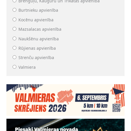
Brenguļu, Kauguru un Trikātas apvienība
Burtnieku apvienība
Kocēnu apvienība
Mazsalacas apvienība
Naukšēnu apvienība
Rūjienas apvienība
Strenču apvienība
Valmiera