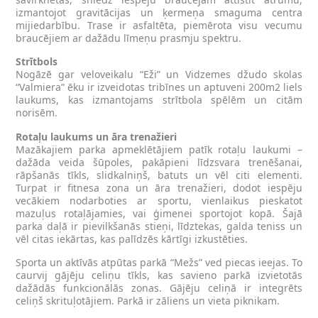
izmantojot gravitācijas un ķermeņa smaguma centra
mijiedarbību. Trase ir asfaltēta, piemērota visu vecumu
braucējiem ar dažādu līmeņu prasmju spektru.
Strītbols
Nogāzē gar veloveikalu “Eži” un Vidzemes džudo skolas
“Valmiera” ēku ir izveidotas tribīnes un aptuveni 200m2 liels
laukums, kas izmantojams strītbola spēlēm un citām
norisēm.
Rotaļu laukums un āra trenažieri
Mazākajiem parka apmeklētājiem patīk rotaļu laukumi –
dažāda veida šūpoles, pakāpieni līdzsvara trenēšanai,
rāpšanās tīkls, slidkalniņš, batuts un vēl citi elementi.
Turpat ir fitnesa zona un āra trenažieri, dodot iespēju
vecākiem nodarboties ar sportu, vienlaikus pieskatot
mazuļus rotaļājamies, vai ģimenei sportojot kopā. Šajā
parka daļā ir pievilkšanās stieņi, līdztekas, galda teniss un
vēl citas iekārtas, kas palīdzēs kārtīgi izkustēties.
Sporta un aktīvās atpūtas parkā “Mežs” ved piecas ieejas. To
caurvij gājēju celiņu tīkls, kas savieno parkā izvietotās
dažādās funkcionālās zonas. Gājēju celiņā ir integrēts
celiņš skrituļotājiem. Parkā ir zāliens un vieta piknikam.