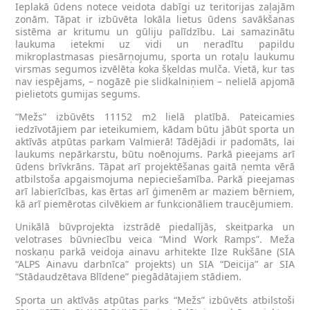
Ieplakā ūdens notece veidota dabīgi uz teritorijas zaļajām
zonām. Tāpat ir izbūvēta lokāla lietus ūdens savākšanas
sistēma ar kritumu un gūliju palīdzību. Lai samazinātu
laukuma ietekmi uz vidi un neradītu papildu
mikroplastmasas piesārņojumu, sporta un rotaļu laukumu
virsmas segumos izvēlēta koka šķeldas mulča. Vietā, kur tas
nav iespējams, – nogāzē pie slidkalniņiem – nelielā apjomā
pielietots gumijas segums.
“Mežs” izbūvēts 11152 m2 lielā platībā. Pateicamies
iedzīvotājiem par ieteikumiem, kādam būtu jābūt sporta un
aktīvās atpūtas parkam Valmierā! Tādējādi ir padomāts, lai
laukums nepārkarstu, būtu noēnojums. Parkā pieejams arī
ūdens brīvkrāns. Tāpat arī projektēšanas gaitā ņemta vērā
atbilstoša apgaismojuma nepieciešamība. Parkā pieejamas
arī labierīcības, kas ērtas arī ģimenēm ar maziem bērniem,
kā arī piemērotas cilvēkiem ar funkcionāliem traucējumiem.
Unikālā būvprojekta izstrādē piedalījās, skeitparka un
velotrases būvniecību veica “Mind Work Ramps”. Meža
noskaņu parkā veidoja ainavu arhitekte Ilze Rukšāne (SIA
“ALPS Ainavu darbnīca” projekts) un SIA “Deicija” ar SIA
“Stādaudzētava Blīdene” piegādātajiem stādiem.
Sporta un aktīvās atpūtas parks “Mežs” izbūvēts atbilstoši