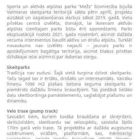
Sporta un aktīvās atpūtas parka “Mežs” būvniecība bijušā
Valmieras skeitparka teritorijā sākta pērn aprīlī, projektu
aizsākot un sagatavošanas darbus sākot 2019. gadā. Vieta
pilsētas centrā izvēlēta, domājot, lai ikvienam aktīvās
atpūtas cienītajam parks būtu ērti sasniedzams. Parks
ekspluatācijā nodots 2021. gada novembrī, aicinot dažāda
vecuma interesentus baudīt aktīvu un drošu atpūtu. Turklāt
nosaukums nav izvēlēts nejauši – jaunais parks ir
apstādījumiem bagātīga teritorija, aicinot blakus pilsētas
dzīvākajai ielai aizmirst par ikdienas steigu.
Skeitparks
Tradīcija nav zudusi. Šajā vietā turpina dzīvot skeitparks.
Taču tagad tas ir ērtāks, drošāks un interesantāks. Vairāku
līmeņu 1096 m2 plašais betona seguma skeitparks ir
piemērots dažādu līmeņu braucējiem. Tas piedāvā lielāko
daļu skeitbordinga pamatelementu, saglabājot plašumu un
dinamiku.
Velo trase (pump track)
Savukārt tiem, kuriem tuvāka braukšana ar skrejriteni,
skrituļslidām, skeitbordu vai velosipēdu, saistoša šķitīs
170m garā velo trase. Tā projektēta ar dažāda augstuma
uzbērumiem, virāžām, platformām, kas, mērķtiecīgi
savirknētas, sniedz iespēju braucējam attīstīt ātrumu,