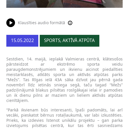
Klausīties audio formātā
15.05.2022
SPORTS, AKTĪVĀ ATPŪTA
Sestdien, 14. maijā, ieplakā Valmieras centrā, klātesošos
pārsteidzot ar ekstrēmo sporta veidu
paraugdemonstrējumiem un ikvienu aicinot piedalīties
meistarklasēs, atklāts sporta un aktīvās atpūtas parks
“Mežs”. Tas Rīgas ielā 43A sāka dzīvot jau pērnā gada
novembrī līdz ietinās sniega segā, taču tagad “Mežs”
padziļinājumā blakus pilsētas rosīgākajai ielai ir pamodies
un ik dienu pilns ar maziem un lieliem aktīvās atpūtas
cienītājiem.
“Parkā ikvienam būs interesanti, īpaši padomāts, lai arī
vecāki, pieskatot bērnus rotaļlaukumā, var labi izkustēties.
Prieks, ka izdevies īstenot unikālu projektu – gan parka
izvietojums pilsētas centrā, kur tas ērti sasniedzams