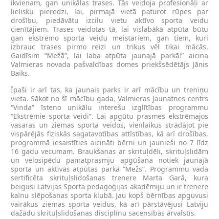
ikvienam, gan unikālas trases. Tās veidoja profesionāļi ar
lielisku pieredzi, lai, pirmajā vietā paturot rūpes par
drošību, piedāvātu izcilu vietu aktīvo sporta veidu
cienītājiem. Trases veidotas tā, lai vislabākā atpūta būtu
gan ekstrēmo sporta veidu meistariem, gan tiem, kuri
izbrauc trases pirmo reizi un trikus vēl tikai mācās.
Gaidīsim “Mežā”, lai laba atpūta jaunajā parkā!” aicina
Valmieras novada pašvaldības domes priekšsēdētājs Jānis
Baiks.
Īpaši ir arī tas, ka jaunais parks ir arī mācību un treniņu
vieta. Sākot no šī mācību gada, Valmieras Jaunatnes centrs
“Vinda” īsteno unikālu interešu izglītības programmu
“Ekstrēmie sporta veidi”. Lai apgūtu prasmes ekstrēmajos
vasaras un ziemas sporta veidos, vienlaikus strādājot pie
vispārējās fiziskās sagatavotības attīstības, kā arī drošības,
programmā iesaistīties aicināti bērni un jaunieši no 7 līdz
16 gadu vecumam. Braukšanas ar skrituļdēli, skrituļslidām
un velosipēdu pamatprasmju apgūšana notiek jaunajā
sporta un aktīvās atpūtas parkā “Mežs”. Programmu vada
sertificēta skrituļslidošanas trenere Marta Garā, kura
beigusi Latvijas Sporta pedagoģijas akadēmiju un ir trenere
kalnu slēpošanas sporta klubā. Jau kopš bērnības apguvusi
vairākus ziemas sporta veidus, kā arī pārstāvējusi Latviju
dažādu skrituļslidošanas disciplīnu sacensībās ārvalstīs.