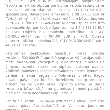
SIA “CITY PLAYGROUNDS” izstrādātajam būvprojektam
“Sporta un aktīvās atpūtas parks”, kas veidots sadarbībā ar
SIA “ALPS Ainavu darbnīca” un SIA “CEĻU KOMFORTS”
speciālistiem. Būvprojekta izmaksas bija 28 677,00 EUR ar
PVN. Atbilstoši atklāta konkursa rezultātiem būvdarbus veic
PS “ASFALTBŪVE un ĶEKAVA-PMK” ar darbu izpildē iesaistīto
apakšuzņēmēju par kopējo līgumsummu 1 146 898,85 EUR
ar PVN. Objekta būvuzraudzību nodrošina SIA “GEO
CONSULTANTS” par 4 961,00 EUR ar PVN. Objekta
autoruzraudzību nodrošina SIA “CITY PLAYGROUNDS” par 5
445,00 EUR ar PVN.
Pateicamies Zemkopības ministrijai. Parka izveides
izmaksas 500 000 EUR apmērā segtas ar AS “Latvijas valsts
meži” dāvinājumu (ziedojumu), kura mērķis ir bērnu un
ģimeņu izzinoša sporta un atpūtas laukuma izveide.
Atbilstoši Valmieras pilsētas pašvaldības domes lēmumiem
pārējās izmaksas segtas no Valmieras pilsētas (tagad
novada) pašvaldības budžeta līdzekļiem, tostarp piesaistot
aizņēmumu no Valsts kases. Izpildīto darbu un darbā
izmantoto būvizstrādājumu garantijas termiņš paredzēts
pieci gadi no tā nodošanas ekspluatācijā.
Par tīrību, kārtību un parka uzturēšanu atbild Valmieras
novada pašvaldība sadarbībā ar Valmieras Jaunatnes
centru “Vinda”.