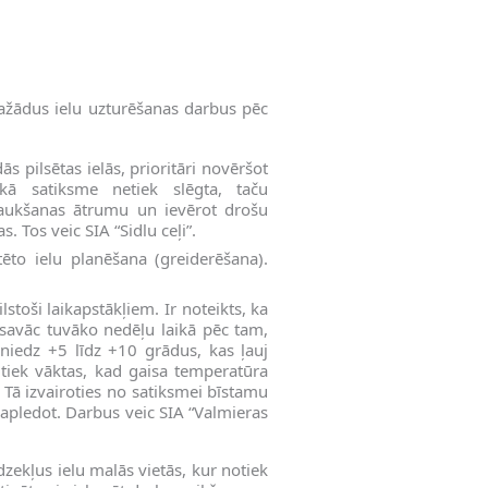
 dažādus ielu uzturēšanas darbus pēc
 pilsētas ielās, prioritāri novēršot
kā satiksme netiek slēgta, taču
braukšanas ātrumu un ievērot drošu
. Tos veic SIA “Sidlu ceļi”.
ēto ielu planēšana (greiderēšana).
toši laikapstākļiem. Ir noteikts, ka
āsavāc tuvāko nedēļu laikā pēc tam,
asniedz +5 līdz +10 grādus, kas ļauj
i tiek vāktas, kad gaisa temperatūra
i. Tā izvairoties no satiksmei bīstamu
r apledot. Darbus veic SIA “Valmieras
zekļus ielu malās vietās, kur notiek