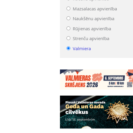
Mazsalacas apvienība
Naukšēnu apvienība
Rūjienas apvienība
Strenču apvienība
Valmiera