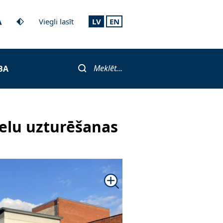
A
Viegli lasīt
LV
EN
Meklēt...
BA
ielu uzturēšanas