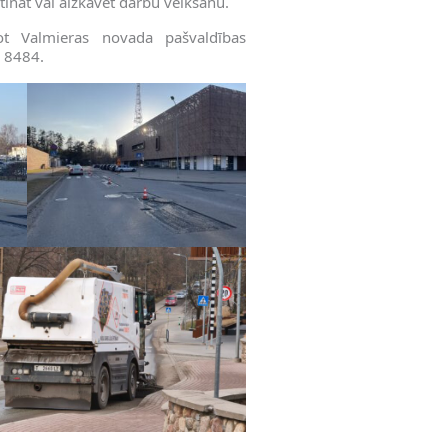
tināt vai aizkavēt darbu veikšanu.
ot Valmieras novada pašvaldības
m 8484.