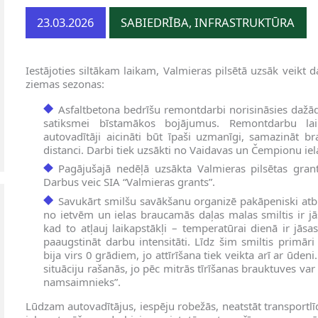
23.03.2026
SABIEDRĪBA, INFRASTRUKTŪRA
Iestājoties siltākam laikam, Valmieras pilsētā uzsāk veikt
ziemas sezonas:
Asfaltbetona bedrīšu remontdarbi norisināsies dažādās
satiksmei bīstamākos bojājumus. Remontdarbu lai
autovadītāji aicināti būt īpaši uzmanīgi, samazināt 
distanci. Darbi tiek uzsākti no Vaidavas un Čempionu ielas
Pagājušajā nedēļā uzsākta Valmieras pilsētas grant
Darbus veic SIA “Valmieras grants”.
Savukārt smilšu savākšanu organizē pakāpeniski atbils
no ietvēm un ielas braucamās daļas malas smiltis ir j
kad to atļauj laikapstākļi – temperatūrai dienā ir jās
paaugstināt darbu intensitāti. Līdz šim smiltis primār
bija virs 0 grādiem, jo attīrīšana tiek veikta arī ar ūden
situāciju rašanās, jo pēc mitrās tīrīšanas brauktuves va
namsaimnieks”.
Lūdzam autovadītājus, iespēju robežās, neatstāt transportlīd