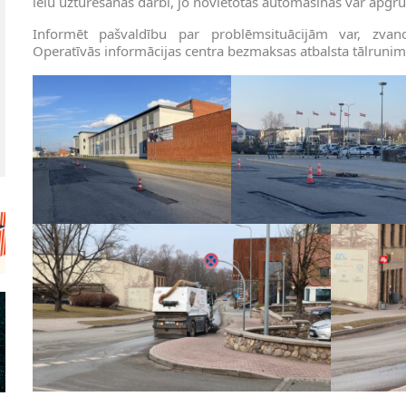
ielu uzturēšanas darbi, jo novietotās automašīnas var apgrū
Informēt pašvaldību par problēmsituācijām var, zvan
Operatīvās informācijas centra bezmaksas atbalsta tālruni