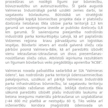
procedūras un noslēgti līgumi par būvniecību,
būvuzraudzību un autoruzraudzību. Šī gada augustā
Valmieras Industriālajā parkā uzsākti zemes darbi, lai
sagatavotu būvlaukumu. Būtiskākā un stratēģiski
nozīmīgākā kopējā būvniecības projekta daļa ir platsliežu
dzelzceļa lietošanas tīkla izbūve parka teritorijā 2,3 km
garumā un savienojuma izveide ar publisko dzelzceļu 0,8
km garumā. Šī savienojuma pieejamība nodrošinās
industriālā parka konkurētspēju Latvijā, kā arī paplašinās
Vidzemes reģiona kravu pārvadājumu un loģistikas
iespējas. Būvdarbi ietvers arī esošā galvenā sliežu ceļa
pārbūvi posmā Valmiera–Bāle, kā arī paredzēts izbūvēt
vienu iekraušanas–izkraušanas un divus pieņemšanas–
nosūtīšanas sliežu ceļus. Atbilstoši iepirkuma rezultātiem
un līgumam būvdarbus veiks piegādātāju apvienība “ACB8”.
Valmieras novada pašvaldība sadarbībā ar SIA “Valmieras
ūdens”, kas nodrošinās parka teritorijā ūdenssaimniecības
pakalpojumus, uzsākusi arī pārējā Valmieras Industriālā
parka infrastruktūras būvniecību, lai sagatavotu teritoriju
rūpnieciskās ražošanas attīstībai. Iekšējā dzelzceļa tīkla
sākumā paredzēts izbūvēt plašu industriālo laukumu ar
betona iesegumu materiālu pārkraušanai un uzglabāšanai
(~44 600 m2 platībā ar nestspēju 60 t). Tiks veikta arī
inženiertīklu koridora (maģistrālā ūdensvada un