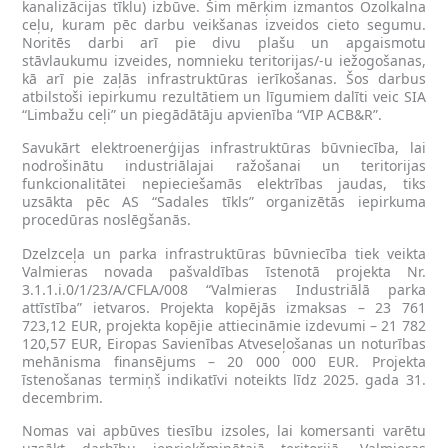
kanalizācijas tīklu) izbūve. Šim mērķim izmantos Ozolkalna
ceļu, kuram pēc darbu veikšanas izveidos cieto segumu.
Noritēs darbi arī pie divu plašu un apgaismotu
stāvlaukumu izveides, nomnieku teritorijas/-u iežogošanas,
kā arī pie zaļās infrastruktūras ierīkošanas. Šos darbus
atbilstoši iepirkumu rezultātiem un līgumiem dalīti veic SIA
“Limbažu ceļi” un piegādātāju apvienība “VIP ACB&R”.
Savukārt elektroenerģijas infrastruktūras būvniecība, lai
nodrošinātu industriālajai ražošanai un teritorijas
funkcionalitātei nepieciešamās elektrības jaudas, tiks
uzsākta pēc AS “Sadales tīkls” organizētās iepirkuma
procedūras noslēgšanās.
Dzelzceļa un parka infrastruktūras būvniecība tiek veikta
Valmieras novada pašvaldības īstenotā projekta Nr.
3.1.1.i.0/1/23/A/CFLA/008 “Valmieras Industriālā parka
attīstība” ietvaros. Projekta kopējās izmaksas – 23 761
723,12 EUR, projekta kopējie attiecināmie izdevumi – 21 782
120,57 EUR, Eiropas Savienības Atveseļošanas un noturības
mehānisma finansējums – 20 000 000 EUR. Projekta
īstenošanas termiņš indikatīvi noteikts līdz 2025. gada 31.
decembrim.
Nomas vai apbūves tiesību izsoles, lai komersanti varētu