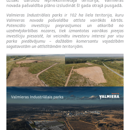
uzsākt darbību iepriekšminētajā teritorijā, Valmieras
novada pašvaldība plāno izsludināt šī gada otrajā pusgadā.
Valmieras Industriālais parks ir 102 ha liela teritorija, kuru
Valmieras novada pašvaldība attīsta vairākās kārtās.
Potenciālo investīciju pieprasījumos un atkarībā no
uzņēmējdarbības nozares, tiek izmantotas vairākas pieejas
investīciju piesaistē, lai veicinātu investoru interesi par visu
parka piedāvājumu – dažādām komersantu vajadzībām
sagatavotām un attīstītāmām teritorijām.