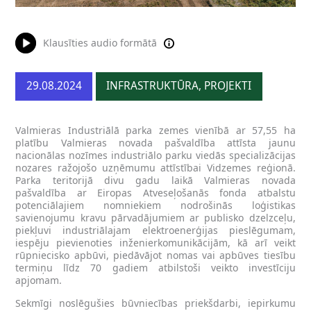
Klausīties audio formātā
29.08.2024
INFRASTRUKTŪRA, PROJEKTI
Valmieras Industriālā parka zemes vienībā ar 57,55 ha
platību Valmieras novada pašvaldība attīsta jaunu
nacionālas nozīmes industriālo parku viedās specializācijas
nozares ražojošo uzņēmumu attīstībai Vidzemes reģionā.
Parka teritorijā divu gadu laikā Valmieras novada
pašvaldība ar Eiropas Atveseļošanās fonda atbalstu
potenciālajiem nomniekiem nodrošinās loģistikas
savienojumu kravu pārvadājumiem ar publisko dzelzceļu,
piekļuvi industriālajam elektroenerģijas pieslēgumam,
iespēju pievienoties inženierkomunikācijām, kā arī veikt
rūpniecisko apbūvi, piedāvājot nomas vai apbūves tiesību
termiņu līdz 70 gadiem atbilstoši veikto investīciju
apjomam.
Sekmīgi noslēgušies būvniecības priekšdarbi, iepirkumu