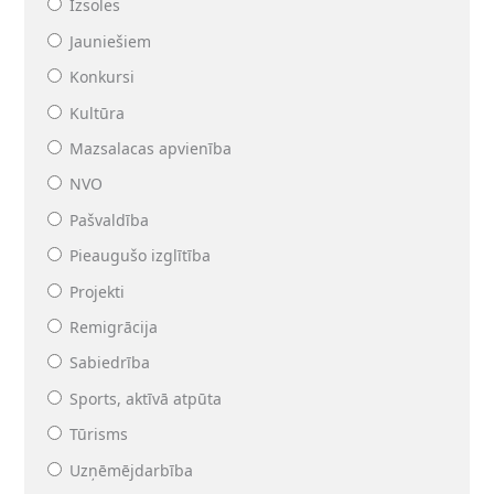
Izsoles
Jauniešiem
Konkursi
Kultūra
Mazsalacas apvienība
NVO
Pašvaldība
Pieaugušo izglītība
Projekti
Remigrācija
Sabiedrība
Sports, aktīvā atpūta
Tūrisms
Uzņēmējdarbība