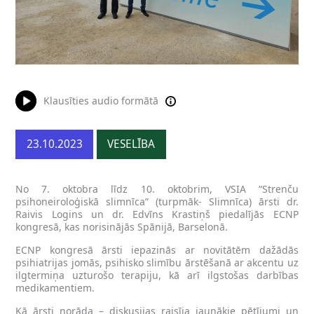
Klausīties audio formātā
23.10.2023
VESELĪBA
No 7. oktobra līdz 10. oktobrim, VSIA “Strenču
psihoneiroloģiskā slimnīca” (turpmāk- Slimnīca) ārsti dr.
Raivis Logins un dr. Edvīns Krastiņš piedalījās ECNP
kongresā, kas norisinājās Spānijā, Barselonā.
ECNP kongresā ārsti iepazinās ar novitātēm dažādās
psihiatrijas jomās, psihisko slimību ārstēšanā ar akcentu uz
ilgtermiņa uzturošo terapiju, kā arī ilgstošas darbības
medikamentiem.
Kā ārsti norāda – diskusijas raisīja jaunākie pētījumi un