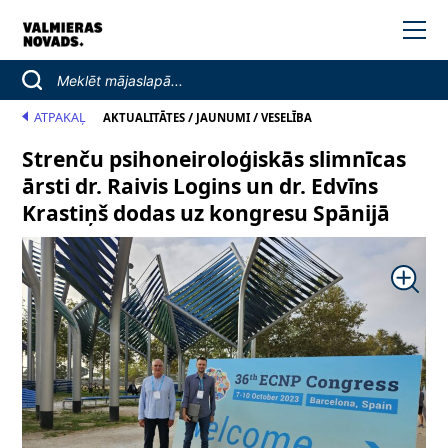
ATPAKAĻ
/
/
AKTUALITĀTES
JAUNUMI
VESELĪBA
Strenču psihoneiroloģiskās slimnīcas
ārsti dr. Raivis Logins un dr. Edvīns
Krastiņš dodas uz kongresu Spānijā