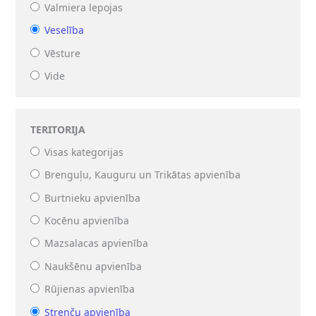
Valmiera lepojas
Veselība
Vēsture
Vide
TERITORIJA
Visas kategorijas
Brenguļu, Kauguru un Trikātas apvienība
Burtnieku apvienība
Kocēnu apvienība
Mazsalacas apvienība
Naukšēnu apvienība
Rūjienas apvienība
Strenču apvienība