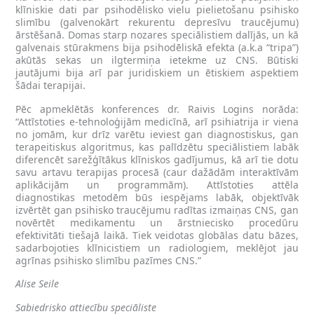
klīniskie dati par psihodēlisko vielu pielietošanu psihisko
slimību (galvenokārt rekurentu depresīvu traucējumu)
ārstēšanā. Domas starp nozares speciālistiem dalījās, un kā
galvenais stūrakmens bija psihodēliskā efekta (a.k.a “tripa”)
akūtās sekas un ilgtermiņa ietekme uz CNS. Būtiski
jautājumi bija arī par juridiskiem un ētiskiem aspektiem
šādai terapijai.
Pēc apmeklētās konferences dr. Raivis Logins norāda:
“Attīstoties e-tehnoloģijām medicīnā, arī psihiatrija ir viena
no jomām, kur drīz varētu ieviest gan diagnostiskus, gan
terapeitiskus algoritmus, kas palīdzētu speciālistiem labāk
diferencēt sarežģītākus klīniskos gadījumus, kā arī tie dotu
savu artavu terapijas procesā (caur dažādām interaktīvām
aplikācijām un programmām). Attīstoties attēla
diagnostikas metodēm būs iespējams labāk, objektīvāk
izvērtēt gan psihisko traucējumu radītas izmaiņas CNS, gan
novērtēt medikamentu un ārstniecisko procedūru
efektivitāti tiešajā laikā. Tiek veidotas globālas datu bāzes,
sadarbojoties klīnicistiem un radiologiem, meklējot jau
agrīnas psihisko slimību pazīmes CNS.”
Alise Seile
Sabiedrisko attiecību speciāliste