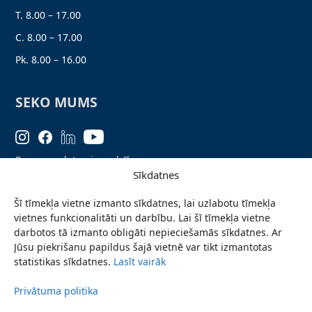
T. 8.00 – 17.00
C. 8.00 – 17.00
Pk. 8.00 – 16.00
SEKO MUMS
Personas datu aizsardzība
Sīkdatnes
Lapas karte
Šī tīmekļa vietne izmanto sīkdatnes, lai uzlabotu tīmekļa
Ziņo par problēmu
vietnes funkcionalitāti un darbību. Lai šī tīmekļa vietne
Pieteikties jaunumiem
darbotos tā izmanto obligāti nepieciešamās sīkdatnes. Ar
Jūsu piekrišanu papildus šajā vietnē var tikt izmantotas
Piekļūstamības paziņojums
statistikas sīkdatnes.
Lasīt vairāk
Privātuma politika