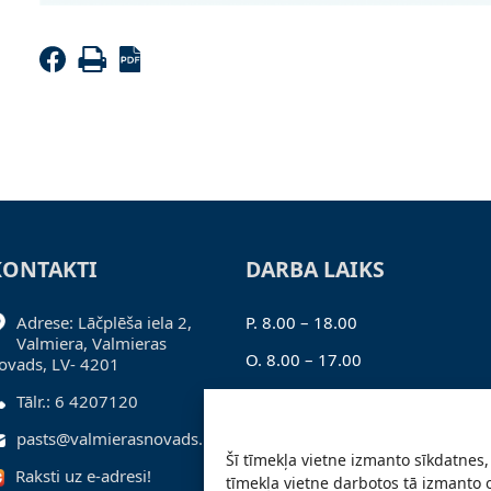
KONTAKTI
DARBA LAIKS
Adrese: Lāčplēša iela 2,
P. 8.00 – 18.00
Valmiera, Valmieras
O. 8.00 – 17.00
ovads, LV- 4201
T. 8.00 – 17.00
Tālr.: 6 4207120
C. 8.00 – 17.00
pasts@valmierasnovads.lv
Šī tīmekļa vietne izmanto sīkdatnes, 
Pk. 8.00 – 16.00
Raksti uz e-adresi!
tīmekļa vietne darbotos tā izmanto 