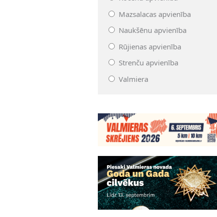
Mazsalacas apvienība
Naukšēnu apvienība
Rūjienas apvienība
Strenču apvienība
Valmiera