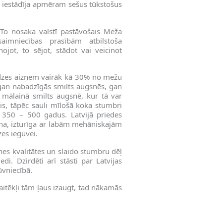
i iestādīja apmēram sešus tūkstošus
To nosaka valstī pastāvošais Meža
imniecības prasībām atbilstoša
jot, to sējot, stādot vai veicinot
audzes aizņem vairāk kā 30% no mežu
 gan nabadzīgās smilts augsnēs, gan
i mālainā smilts augsnē, kur tā var
is, tāpēc sauli mīlošā koka stumbri
 350 – 500 gadus. Latvijā priedes
ina, izturīga ar labām mehāniskajām
zes ieguvei.
es kvalitātes un slaido stumbru dēļ
edi. Dzirdēti arī stāsti par Latvijas
vniecībā.
aitēkļi tām ļaus izaugt, tad nākamās