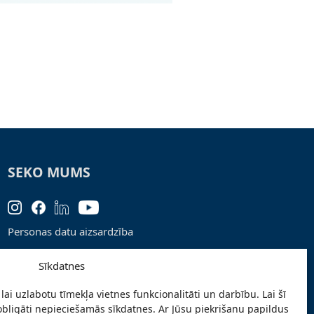
SEKO MUMS
Personas datu aizsardzība
Lapas karte
Sīkdatnes
Ziņo par problēmu
lai uzlabotu tīmekļa vietnes funkcionalitāti un darbību. Lai šī
Pieteikties jaunumiem
obligāti nepieciešamās sīkdatnes. Ar Jūsu piekrišanu papildus