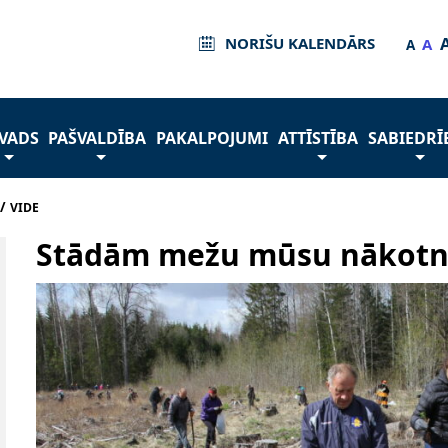
NORIŠU KALENDĀRS
A
A
VADS
PAŠVALDĪBA
PAKALPOJUMI
ATTĪSTĪBA
SABIEDRĪ
/
VIDE
Stādām mežu mūsu nākotn