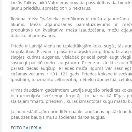
Lielās Talkas laikā Valmieras novada pašvaldības darbiniek
jaunu priedīšu, apmežojot 1.5 hektārus.
Ikviena meža īpašnieka pienākums ir meža atjaunošana. 
likums. Meža atjaunošanas pamatuzdevums ir mežsa
produktīva un kvalitatīva meža izaudzēšana, mežu atjauno
dabisko atjaunošanos.
Priede ir Latvijā viena no izplatītākajām koku sugā,, tās 
kopplatības. Priedei ir plaša ekoloģiskā amplitūda, tā aug
slapjās kūdras augsnēs. Vislabāk priedei patīk augt viegl
sasniegt pat 40 metru augstumu. Priede ir izteikts saulmīl
parasti tiecas augšup. Priedes mūža ilgums var sasniegt
ciršanas vecums ir 101–121 gads. Priedes koksne ir sveķa
īpašībām, to izmanto celtniecībā, mēbeļu rūpniecībā, celulo
Pirms daudziem gadsimtiem Latvijā augošo priedi tās koksn
bija iecienījuši svešzemju tirgotāji, to pazina kā Rīgas pri
staltajām “mastu priedēm”, kuras izmantotas kuģu mastu bū
Ja jauniestādītajām priedītēm patiks augšanas apstākļi un k
paaudzes baudīs mūsu šodienas darba augļus.
FOTOGALERIJA