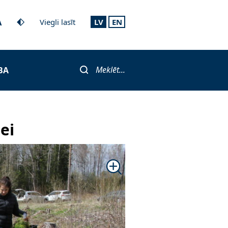
A
Viegli lasīt
LV
EN
Meklēt...
BA
ei