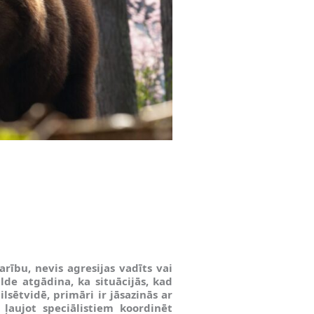
arību, nevis agresijas vadīts vai
lde atgādina, ka situācijās, kad
pilsētvidē, primāri ir jāsazinās ar
 ļaujot speciālistiem koordinēt