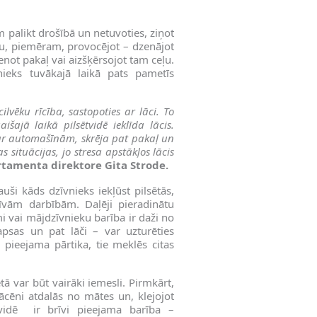
m palikt drošībā un netuvoties, ziņot
su, piemēram, provocējot – dzenājot
ienot pakaļ vai aizšķērsojot tam ceļu.
nieks tuvākajā laikā pats pametīs
lvēku rīcība, sastopoties ar lāci. To
aišajā laikā pilsētvidē ieklīda lācis.
 ar automašīnām, skrēja pat pakaļ un
 situācijas, jo stresa apstākļos lācis
rtamenta direktore Gita Strode.
uši kāds dzīvnieks iekļūst pilsētās,
īvām darbībām. Daļēji pieradinātu
mi vai mājdzīvnieku barība ir daži no
apsas un pat lāči – var uzturēties
i pieejama pārtika, tie meklēs citas
ētā var būt vairāki iemesli. Pirmkārt,
cēni atdalās no mātes un, klejojot
sētvidē ir brīvi pieejama barība –