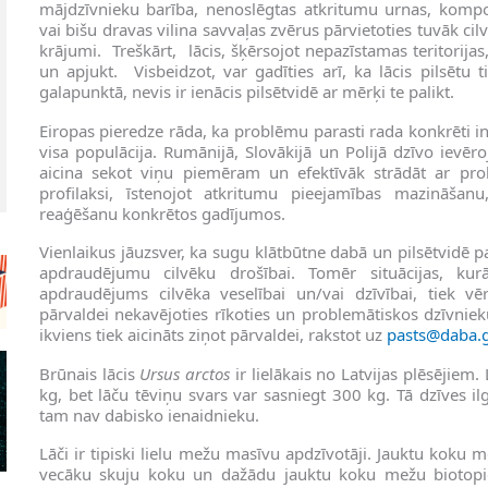
mājdzīvnieku barība, nenoslēgtas atkritumu urnas, kompo
vai bišu dravas vilina savvaļas zvērus pārvietoties tuvāk cil
krājumi. Treškārt, lācis, šķērsojot nepazīstamas teritorijas
un apjukt. Visbeidzot, var gadīties arī, ka lācis pilsētu t
galapunktā, nevis ir ienācis pilsētvidē ar mērķi te palikt.
Eiropas pieredze rāda, ka problēmu parasti rada konkrēti indi
visa populācija. Rumānijā, Slovākijā un Polijā dzīvo ievēro
aicina sekot viņu piemēram un efektīvāk strādāt ar pro
profilaksi, īstenojot atkritumu pieejamības mazināšan
reaģēšanu konkrētos gadījumos.
Vienlaikus jāuzsver, ka sugu klātbūtne dabā un pilsētvidē p
apdraudējumu cilvēku drošībai. Tomēr situācijas, kurā
apdraudējums cilvēka veselībai un/vai dzīvībai, tiek vē
pārvaldei nekavējoties rīkoties un problemātiskos dzīvnie
ikviens tiek aicināts ziņot pārvaldei, rakstot uz
pasts@daba.g
Brūnais lācis
Ursus arctos
ir lielākais no Latvijas plēsējiem
kg, bet lāču tēviņu svars var sasniegt 300 kg. Tā dzīves 
tam nav dabisko ienaidnieku.
Lāči ir tipiski lielu mežu masīvu apdzīvotāji. Jauktu koku
vecāku skuju koku un dažādu jauktu koku mežu biotopi