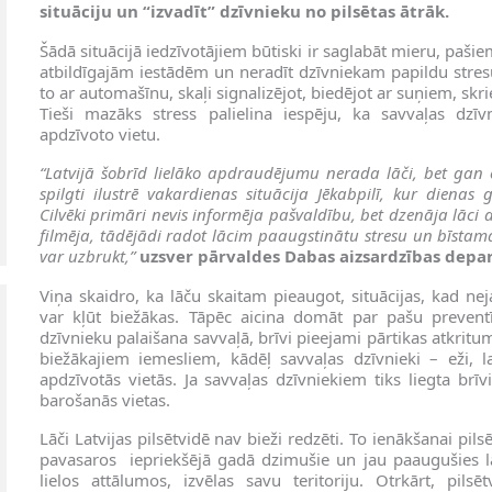
situāciju un “izvadīt” dzīvnieku no pilsētas ātrāk.
Šādā situācijā iedzīvotājiem būtiski ir saglabāt mieru, pašie
atbildīgajām iestādēm un neradīt dzīvniekam papildu stre
to ar automašīnu, skaļi signalizējot, biedējot ar suņiem, skr
Tieši mazāks stress palielina iespēju, ka savvaļas dzīv
apdzīvoto vietu.
“Latvijā šobrīd lielāko apdraudējumu nerada lāči, bet gan ci
spilgti ilustrē vakardienas situācija Jēkabpilī, kur dienas g
Cilvēki primāri nevis informēja pašvaldību, bet dzenāja lāci
filmēja, tādējādi radot lācim paaugstinātu stresu un bīstamas
var uzbrukt,”
uzsver pārvaldes Dabas aizsardzības depa
Viņa skaidro, ka lāču skaitam pieaugot, situācijas, kad neja
var kļūt biežākas. Tāpēc aicina domāt par pašu prevent
dzīvnieku palaišana savvaļā, brīvi pieejami pārtikas atkritu
biežākajiem iemesliem, kādēļ savvaļas dzīvnieki – eži, l
apdzīvotās vietās. Ja savvaļas dzīvniekiem tiks liegta brīv
barošanās vietas.
Lāči Latvijas pilsētvidē nav bieži redzēti. To ienākšanai pils
pavasaros iepriekšējā gadā dzimušie un jau paaugušies lā
lielos attālumos, izvēlas savu teritoriju. Otrkārt, pil