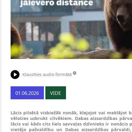
Klausīties audio formātā
01.06.2026
VIDE
Lācis pilsētā visbiežāk nonāk, klejojot vai meklējot b
vēloties uzbrukt cilvēkiem. Dabas aizsardzības pārva
lācis vai kāds cits liels savvaļas dzīvnieks ir nonācis 
vietējo pašvaldību un Dabas aizsardzības pārvaldi,