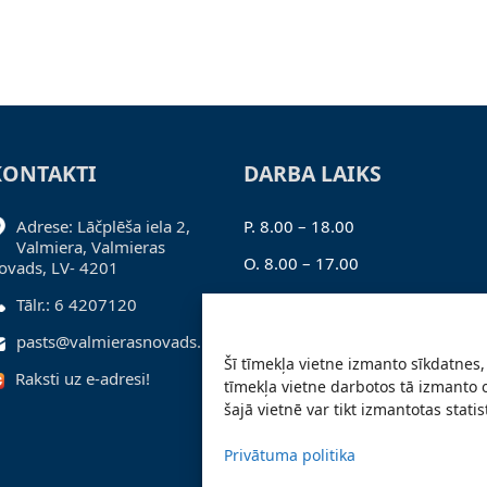
KONTAKTI
DARBA LAIKS
Adrese: Lāčplēša iela 2,
P. 8.00 – 18.00
Valmiera, Valmieras
O. 8.00 – 17.00
ovads, LV- 4201
T. 8.00 – 17.00
Tālr.: 6 4207120
C. 8.00 – 17.00
pasts@valmierasnovads.lv
Šī tīmekļa vietne izmanto sīkdatnes, 
Pk. 8.00 – 16.00
Raksti uz e-adresi!
tīmekļa vietne darbotos tā izmanto 
šajā vietnē var tikt izmantotas stati
Privātuma politika