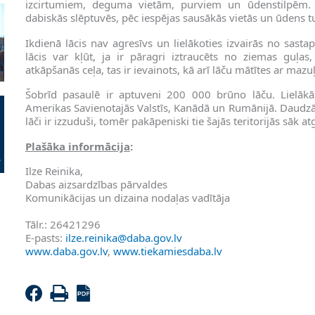
izcirtumiem, deguma vietām, purviem un ūdenstilpēm. 
dabiskās slēptuvēs, pēc iespējas sausākās vietās un ūdens 
Ikdienā lācis nav agresīvs un lielākoties izvairās no sast
lācis var kļūt, ja ir pāragri iztraucēts no ziemas guļas
atkāpšanās ceļa, tas ir ievainots, kā arī lāču mātītes ar mazu
Šobrīd pasaulē ir aptuveni 200 000 brūno lāču. Lielākās
Amerikas Savienotajās Valstīs, Kanādā un Rumānijā. Daudzās
lāči ir izzuduši, tomēr pakāpeniski tie šajās teritorijās sāk atg
Plašāka informācija
:
Ilze Reinika,
Dabas aizsardzības pārvaldes
Komunikācijas un dizaina nodaļas vadītāja
Tālr.: 26421296
E-pasts:
ilze.reinika@daba.gov.lv
www.daba.gov.lv
,
www.tiekamiesdaba.lv