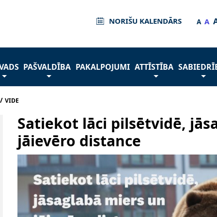
NORIŠU KALENDĀRS
A
A
VADS
PAŠVALDĪBA
PAKALPOJUMI
ATTĪSTĪBA
SABIEDRĪ
/
VIDE
Satiekot lāci pilsētvidē, jā
jāievēro distance