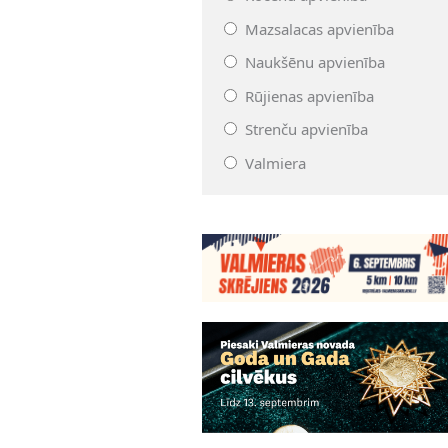
Mazsalacas apvienība
Naukšēnu apvienība
Rūjienas apvienība
Strenču apvienība
Valmiera