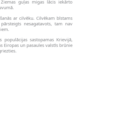
Ziemas guļas migas lācis iekārto
tuvumā.
apšanās ar cilvēku. Cilvēkam bīstams
, pārsteigts nesagatavots, tam nav
ļiem.
 populācijas sastopamas Krievijā,
 Eiropas un pasaules valstīs brūnie
riezties.