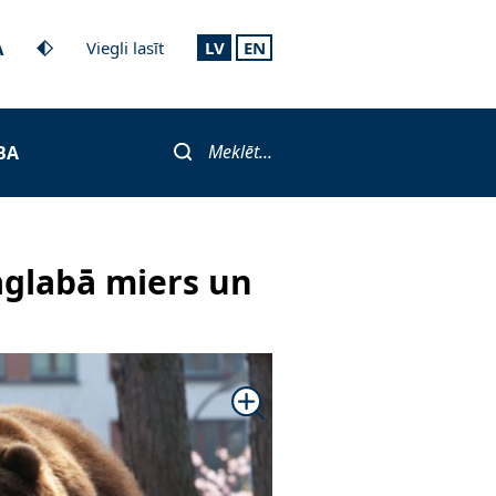
A
Viegli lasīt
LV
EN
Meklēt...
BA
saglabā miers un