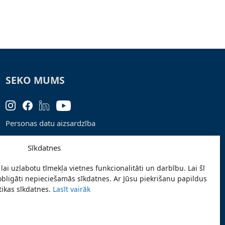
SEKO MUMS
Personas datu aizsardzība
Lapas karte
Sīkdatnes
Ziņo par problēmu
lai uzlabotu tīmekļa vietnes funkcionalitāti un darbību. Lai šī
Pieteikties jaunumiem
obligāti nepieciešamās sīkdatnes. Ar Jūsu piekrišanu papildus
stikas sīkdatnes.
Lasīt vairāk
Piekļūstamības paziņojums