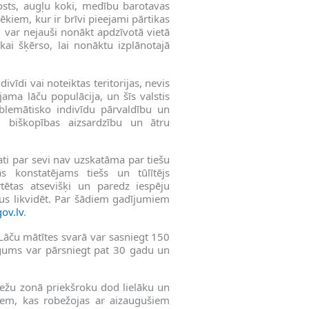
sts, augļu koki, medību barotavas
vēkiem, kur ir brīvi pieejami pārtikas
, var nejauši nonākt apdzīvotā vietā
ikai šķērso, lai nonāktu izplānotajā
vīdi vai noteiktas teritorijas, nevis
jama lāču populācija, un šīs valstis
blemātisko indivīdu pārvaldību un
u, biškopības aizsardzību un ātru
ati par sevi nav uzskatāma par tiešu
s konstatējams tiešs un tūlītējs
rtētas atsevišķi un paredz iespēju
kus likvidēt. Par šādiem gadījumiem
ov.lv
.
. Lāču mātītes svarā var sasniegt 150
ilgums var pārsniegt pat 30 gadu un
 mežu zonā priekšroku dod lielāku un
em, kas robežojas ar aizaugušiem