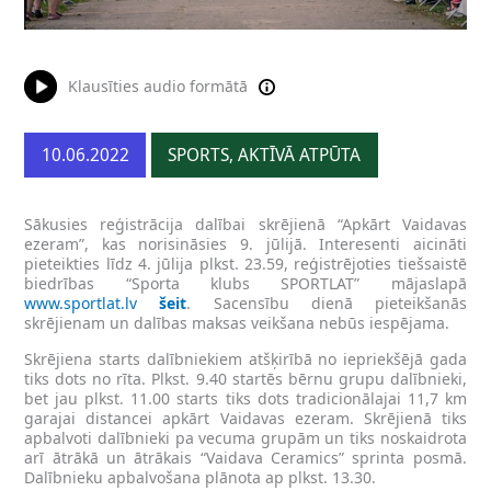
Klausīties audio formātā
10.06.2022
SPORTS, AKTĪVĀ ATPŪTA
Sākusies reģistrācija dalībai skrējienā “Apkārt Vaidavas
ezeram”, kas norisināsies 9. jūlijā. Interesenti aicināti
pieteikties līdz 4. jūlija plkst. 23.59, reģistrējoties tiešsaistē
biedrības “Sporta klubs SPORTLAT” mājaslapā
www.sportlat.lv
šeit
. Sacensību dienā pieteikšanās
skrējienam un dalības maksas veikšana nebūs iespējama.
Skrējiena starts dalībniekiem atšķirībā no iepriekšējā gada
tiks dots no rīta. Plkst. 9.40 startēs bērnu grupu dalībnieki,
bet jau plkst. 11.00 starts tiks dots tradicionālajai 11,7 km
garajai distancei apkārt Vaidavas ezeram. Skrējienā tiks
apbalvoti dalībnieki pa vecuma grupām un tiks noskaidrota
arī ātrākā un ātrākais “Vaidava Ceramics” sprinta posmā.
Dalībnieku apbalvošana plānota ap plkst. 13.30.