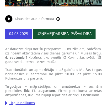
Klausīties audio formātā
04.08.2025
UZŅĒMĒJDARBĪBA, PAŠVALDĪBA
Ar daudzveidīgu norišu programmu – muzikālām, radošām,
izzinošām aktivitātēm visas dienas garumā un Muižas tirgu,
6. septembrī
Kocēnos tiks svinēti XI Kokmuižas svētki. Šī
gada svētku tēma – dzīvā muiža.
Tradicionālais un apmeklētāju allaž gaidītais Muižas tirgus
norisināsies 6. septembrī no plkst. 10.00 līdz plkst. 15.00
Kokmuižas pils parterā.
Tirgotājus – mājražotājus un amatniekus – aicinām
pieteikties
līdz 17. augustam
. Pirms pieteikuma anketas
aizpildīšanas, lūgums rūpīgi iepazīties ar tirgus nolikumu!
Tirgus nolikums