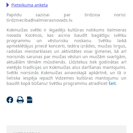
Pieteikuma anketa
Papildu saziņai par tirdziņa norisi:
tirdznieciba@valmierasnovads.lv
.
Kokmuižas svētki ir ikgadējs kultūras notikums Valmieras
novada Kocēnos, kas aicina baudīt bagātīgu svētku
programmu un vēsturisku noskaņu. Svētku laikā
apmeklētājus priecē koncerti, teātra izrādes, muižas tirgus,
radošas meistarklases un aktivitātes visai ģimenei, kā arī
norisinās sarunas par muižas vēsturi un muižām svarīgām,
aktuālām tēmām mūsdienās. Līdztekus tiek godinātas arī
vietējās tradīcijas un Kokmuižas alus darīšanas mantojums.
Svētki norisinās Kokmuižas ainaviskajā apkārtnē, un tā ir
lieliska iespēja iepazīt Vidzemes kultūras mantojumu un
baudīt kopā būšanu! Svētku programmu atradīsiet
šeit
.