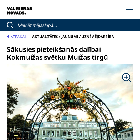
ATPAKAĻ
/
/
AKTUALITĀTES
JAUNUMI
UZŅĒMĒJDARBĪBA
Sākusies pieteikšanās dalībai
Kokmuižas svētku Muižas tirgū