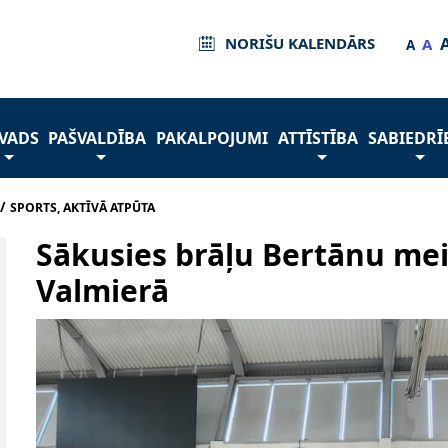
NORIŠU KALENDĀRS
A
A
VADS
PAŠVALDĪBA
PAKALPOJUMI
ATTĪSTĪBA
SABIEDRĪ
/
SPORTS, AKTĪVĀ ATPŪTA
Sākusies brāļu Bertānu mei
Valmierā