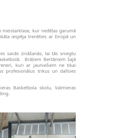
nu meistarklase, kur nedēļas garumā
kāla iespēja trenēties ar Eiropā un
ties savās zināšanās, lai tās sniegtu
asketbolā. Brāļiem Bertāniem šajā
eneri, kuri ar jauniešiem ne tikai
us profesionālus trikus un dalīsies
ieras Basketbola skolu, Valmieras
ding.