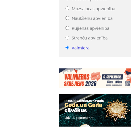
Mazsalacas apvienība
Naukšēnu apvienība
Rūjienas apvienība
Strenču apvienība
Valmiera