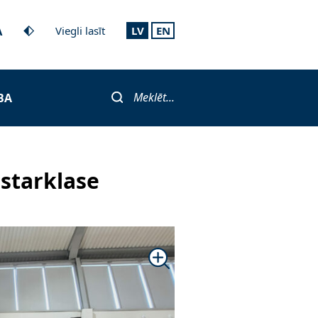
A
Viegli lasīt
LV
EN
Meklēt...
BA
starklase