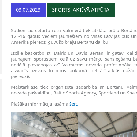
03.07.2023
SPORTS, AKTĪVĀ ATPŪTA
Šodien jau ceturto reizi Valmierā tiek atklāta brāļu Bertā
12 -16 gadus veciem jauniešiem no visas Latvijas būs uni
Amerikā pieredzi guvušo brāļu Bertānu dalību.
Izcilie basketbolisti Dairis un Dāvis Bertāni ir gatavi dalī
jaunajiem sportistiem ceļā uz savu mērķu sansiegšanu b
nedēļā pievienojas arī Valmieras novada profesionālie tr
aizvadīs fiziskos treniņus laukumā, bet ārī atklās dažād
pieredzē.
Meistarklase tiek organizēta sadarbībā ar Bertānu Valm
novada pašvaldību, Baltic Sports Agency, Sportland un Spal
Plašāka informācija lasāma
šeit.