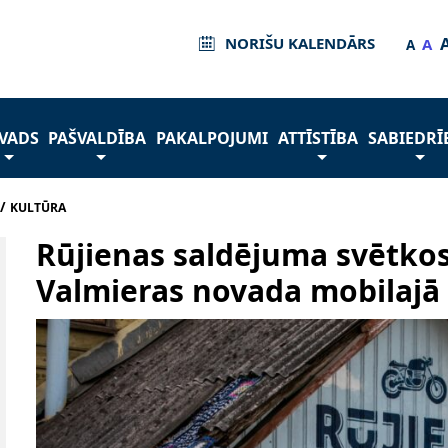
NORIŠU KALENDĀRS
A
A
VADS
PAŠVALDĪBA
PAKALPOJUMI
ATTĪSTĪBA
SABIEDRĪ
/
KULTŪRA
Rūjienas saldējuma svētkos
Valmieras novada mobilajā 