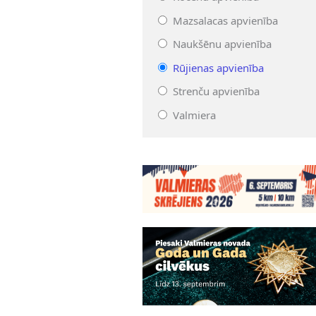
Mazsalacas apvienība
Naukšēnu apvienība
Rūjienas apvienība
Strenču apvienība
Valmiera