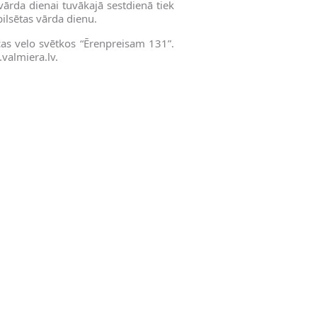
ārda dienai tuvākajā sestdienā tiek
pilsētas vārda dienu.
cas velo svētkos “Ērenpreisam 131”.
.valmiera.lv.