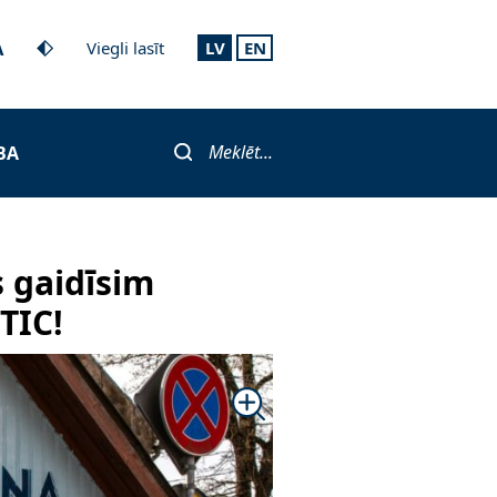
A
Viegli lasīt
LV
EN
Meklēt...
BA
 gaidīsim
TIC!