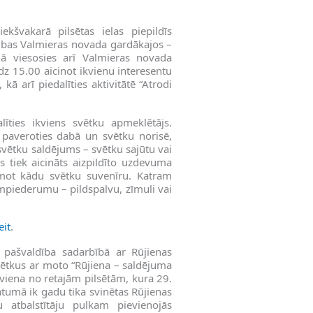
ekšvakarā pilsētas ielas piepildīs
mbas Valmieras novada gardākajos –
ņā viesosies arī Valmieras novada
īdz 15.00 aicinot ikvienu interesentu
ā arī piedalīties aktivitātē “Atrodi
līties ikviens svētku apmeklētājs.
 paveroties dabā un svētku norisē,
svētku saldējums – svētku sajūtu vai
 tiek aicināts aizpildīto uzdevuma
mot kādu svētku suvenīru. Katram
mpiederumu – pildspalvu, zīmuli vai
eit
.
pašvaldība sadarbībā ar Rūjienas
vētkus ar moto “Rūjiena – saldējuma
 viena no retajām pilsētām, kura 29.
atumā ik gadu tika svinētas Rūjienas
 atbalstītāju pulkam pievienojās