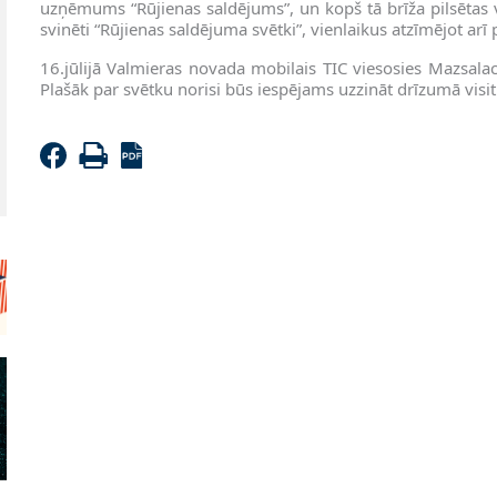
uzņēmums “Rūjienas saldējums”, un kopš tā brīža pilsētas v
svinēti “Rūjienas saldējuma svētki”, vienlaikus atzīmējot arī 
16.jūlijā Valmieras novada mobilais TIC viesosies Mazsala
Plašāk par svētku norisi būs iespējams uzzināt drīzumā visit