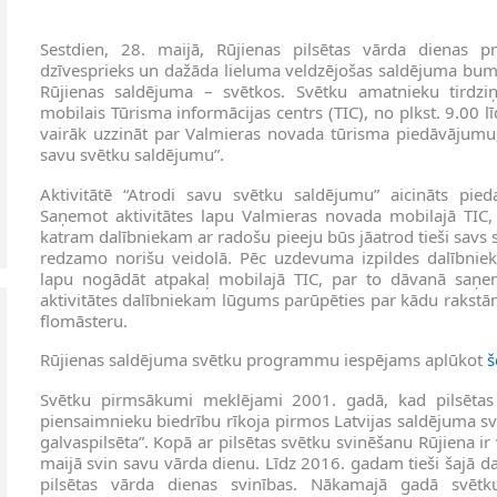
Sestdien, 28. maijā, Rūjienas pilsētas vārda dienas pri
dzīvesprieks un dažāda lieluma veldzējošas saldējuma bu
Rūjienas saldējuma – svētkos. Svētku amatnieku tirdzi
mobilais Tūrisma informācijas centrs (TIC), no plkst. 9.00 l
vairāk uzzināt par Valmieras novada tūrisma piedāvājumu, k
savu svētku saldējumu”.
Aktivitātē “Atrodi savu svētku saldējumu” aicināts pieda
Saņemot aktivitātes lapu Valmieras novada mobilajā TIC,
katram dalībniekam ar radošu pieeju būs jāatrod tieši savs 
redzamo norišu veidolā. Pēc uzdevuma izpildes dalībnieks
lapu nogādāt atpakaļ mobilajā TIC, par to dāvanā saņe
aktivitātes dalībniekam lūgums parūpēties par kādu rakstā
flomāsteru.
Rūjienas saldējuma svētku programmu iespējams aplūkot
š
Svētku pirmsākumi meklējami 2001. gadā, kad pilsētas 
piensaimnieku biedrību rīkoja pirmos Latvijas saldējuma s
galvaspilsēta”. Kopā ar pilsētas svētku svinēšanu Rūjiena ir
maijā svin savu vārda dienu. Līdz 2016. gadam tieši šajā d
pilsētas vārda dienas svinības. Nākamajā gadā svētku