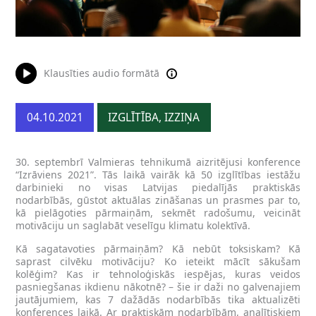
Klausīties audio formātā
04.10.2021
IZGLĪTĪBA, IZZIŅA
30. septembrī Valmieras tehnikumā aizritējusi konference
“Izrāviens 2021”. Tās laikā vairāk kā 50 izglītības iestāžu
darbinieki no visas Latvijas piedalījās praktiskās
nodarbībās, gūstot aktuālas zināšanas un prasmes par to,
kā pielāgoties pārmaiņām, sekmēt radošumu, veicināt
motivāciju un saglabāt veselīgu klimatu kolektīvā.
Kā sagatavoties pārmaiņām? Kā nebūt toksiskam? Kā
saprast cilvēku motivāciju? Ko ieteikt mācīt sākušam
kolēģim? Kas ir tehnoloģiskās iespējas, kuras veidos
pasniegšanas ikdienu nākotnē? – šie ir daži no galvenajiem
jautājumiem, kas 7 dažādās nodarbībās tika aktualizēti
konferences laikā. Ar praktiskām nodarbībām, analītiskiem