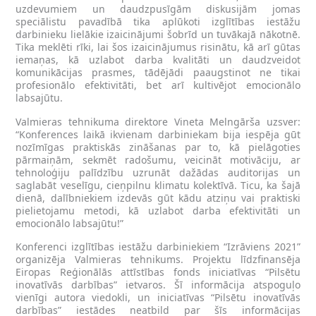
uzdevumiem un daudzpusīgām diskusijām jomas
speciālistu pavadībā tika aplūkoti izglītības iestāžu
darbinieku lielākie izaicinājumi šobrīd un tuvākajā nākotnē.
Tika meklēti rīki, lai šos izaicinājumus risinātu, kā arī gūtas
iemaņas, kā uzlabot darba kvalitāti un daudzveidot
komunikācijas prasmes, tādējādi paaugstinot ne tikai
profesionālo efektivitāti, bet arī kultivējot emocionālo
labsajūtu.
Valmieras tehnikuma direktore Vineta Melngārša uzsver:
“Konferences laikā ikvienam darbiniekam bija iespēja gūt
nozīmīgas praktiskās zināšanas par to, kā pielāgoties
pārmaiņām, sekmēt radošumu, veicināt motivāciju, ar
tehnoloģiju palīdzību uzrunāt dažādas auditorijas un
saglabāt veselīgu, cieņpilnu klimatu kolektīvā. Ticu, ka šajā
dienā, dalībniekiem izdevās gūt kādu atziņu vai praktiski
pielietojamu metodi, kā uzlabot darba efektivitāti un
emocionālo labsajūtu!”
Konferenci izglītības iestāžu darbiniekiem “Izrāviens 2021”
organizēja Valmieras tehnikums. Projektu līdzfinansēja
Eiropas Reģionālās attīstības fonds iniciatīvas “Pilsētu
inovatīvās darbības” ietvaros. Šī informācija atspoguļo
vienīgi autora viedokli, un iniciatīvas “Pilsētu inovatīvās
darbības” iestādes neatbild par šīs informācijas