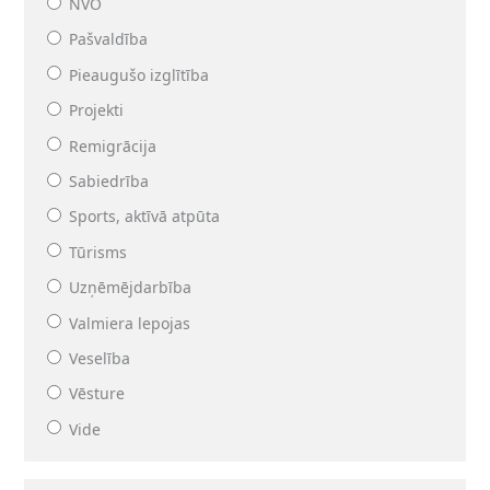
NVO
Pašvaldība
Pieaugušo izglītība
Projekti
Remigrācija
Sabiedrība
Sports, aktīvā atpūta
Tūrisms
Uzņēmējdarbība
Valmiera lepojas
Veselība
Vēsture
Vide