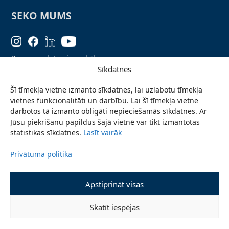
SEKO MUMS
Personas datu aizsardzība
Sīkdatnes
Lapas karte
Šī tīmekļa vietne izmanto sīkdatnes, lai uzlabotu tīmekļa
Ziņo par problēmu
vietnes funkcionalitāti un darbību. Lai šī tīmekļa vietne
Pieteikties jaunumiem
darbotos tā izmanto obligāti nepieciešamās sīkdatnes. Ar
Jūsu piekrišanu papildus šajā vietnē var tikt izmantotas
Piekļūstamības paziņojums
statistikas sīkdatnes.
Lasīt vairāk
Privātuma politika
© 2026 Valmieras novada pašvaldība
Apstiprināt visas
Skatīt iespējas