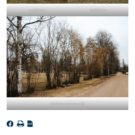
apkārtne
apkārtne
piebraucamais ceļš