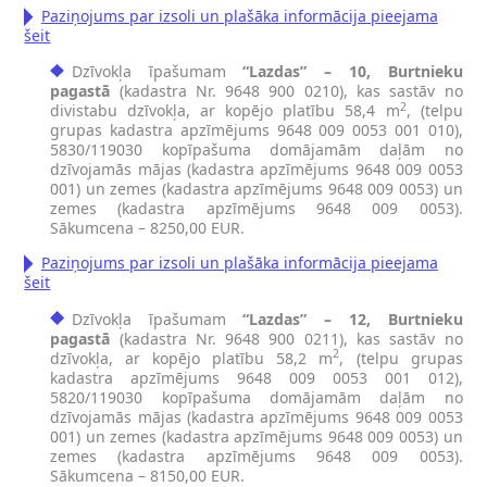
Paziņojums par izsoli un plašāka informācija pieejama
šeit
Dzīvokļa īpašumam
“Lazdas” – 10, Burtnieku
pagastā
(kadastra Nr. 9648 900 0210), kas sastāv no
2
divistabu dzīvokļa, ar kopējo platību 58,4 m
, (telpu
grupas kadastra apzīmējums 9648 009 0053 001 010),
5830/119030 kopīpašuma domājamām daļām no
dzīvojamās mājas (kadastra apzīmējums 9648 009 0053
001) un zemes (kadastra apzīmējums 9648 009 0053) un
zemes (kadastra apzīmējums 9648 009 0053).
Sākumcena – 8250,00 EUR.
Paziņojums par izsoli un plašāka informācija pieejama
šeit
Dzīvokļa īpašumam
“Lazdas” – 12, Burtnieku
pagastā
(kadastra Nr. 9648 900 0211), kas sastāv no
2
dzīvokļa, ar kopējo platību 58,2 m
, (telpu grupas
kadastra apzīmējums 9648 009 0053 001 012),
5820/119030 kopīpašuma domājamām daļām no
dzīvojamās mājas (kadastra apzīmējums 9648 009 0053
001) un zemes (kadastra apzīmējums 9648 009 0053) un
zemes (kadastra apzīmējums 9648 009 0053).
Sākumcena – 8150,00 EUR.