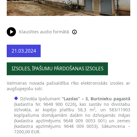
Klausīties audio formātā
21.03.2024
IZSOLES, ĪPAŠUMU PĀRDOŠANAS IZSOLES
Valmieras novada pašvaldība rīko elektroniskās izsoles ar
augšupejošu soli:
Dzīvokļa īpašumam
“Lazdas” – 3, Burtnieku pagastā
(kadastra Nr. 9648 900 0226), kas sastāv no divistabu
2
dzīvokļa, ar kopējo platību 58,3 m
, un 583/11903
kopīpašuma domājamām daļām no dzīvojamās mājas
(kadastra apzīmējums 9648 009 0053 001) un zemes
(kadastra apzīmējums 9648 009 0053). Sākumcena –
7200,00 EUR.