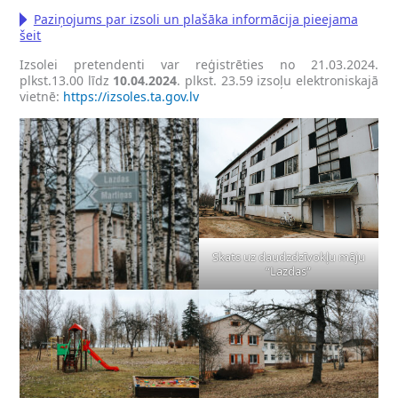
Paziņojums par izsoli un plašāka informācija pieejama
šeit
Izsolei pretendenti var reģistrēties no 21.03.2024.
plkst.13.00 līdz
10.04.2024
. plkst. 23.59 izsoļu elektroniskajā
vietnē:
https://izsoles.ta.gov.lv
Skats uz daudzdzīvokļu māju
“Lazdas”