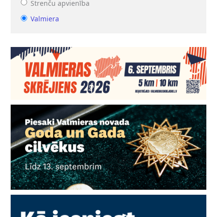
Strenču apvienība
Valmiera