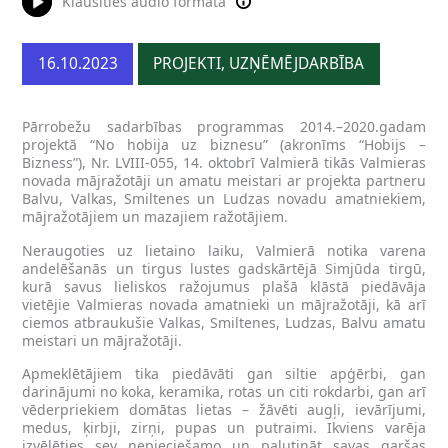
Klausīties audio formātā
16.10.2023
PROJEKTI, UZŅĒMĒJDARBĪBA
Pārrobežu sadarbības programmas 2014.–2020.gadam
projektā “No hobija uz biznesu” (akronīms “Hobijs –
Bizness”), Nr. LVIII-055, 14. oktobrī Valmierā tikās Valmieras
novada mājražotāji un amatu meistari ar projekta partneru
Balvu, Valkas, Smiltenes un Ludzas novadu amatniekiem,
mājražotājiem un mazajiem ražotājiem.
Neraugoties uz lietaino laiku, Valmierā notika varena
andelēšanās un tirgus lustes gadskārtējā Simjūda tirgū,
kurā savus lieliskos ražojumus plašā klāstā piedāvāja
vietējie Valmieras novada amatnieki un mājražotāji, kā arī
ciemos atbraukušie Valkas, Smiltenes, Ludzas, Balvu amatu
meistari un mājražotāji.
Apmeklētājiem tika piedāvāti gan siltie apģērbi, gan
darinājumi no koka, keramika, rotas un citi rokdarbi, gan arī
vēderpriekiem domātas lietas – žāvēti augļi, ievārījumi,
medus, ķirbji, zirņi, pupas un putraimi. Ikviens varēja
izvēlēties sev nepieciešamo un palutināt savas garšas