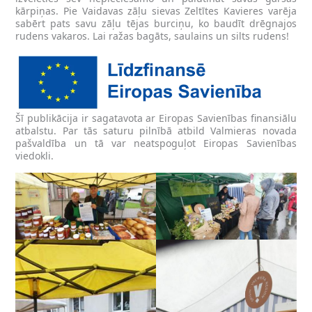
kārpiņas. Pie Vaidavas zāļu sievas Zeltītes Kavieres varēja
sabērt pats savu zāļu tējas burciņu, ko baudīt drēgnajos
rudens vakaros. Lai ražas bagāts, saulains un silts rudens!
Šī publikācija ir sagatavota ar Eiropas Savienības finansiālu
atbalstu. Par tās saturu pilnībā atbild Valmieras novada
pašvaldība un tā var neatspoguļot Eiropas Savienības
viedokli.