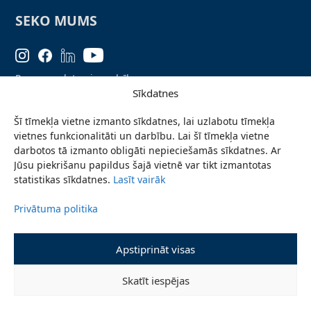
SEKO MUMS
Personas datu aizsardzība
Sīkdatnes
Lapas karte
Šī tīmekļa vietne izmanto sīkdatnes, lai uzlabotu tīmekļa
Ziņo par problēmu
vietnes funkcionalitāti un darbību. Lai šī tīmekļa vietne
Pieteikties jaunumiem
darbotos tā izmanto obligāti nepieciešamās sīkdatnes. Ar
Jūsu piekrišanu papildus šajā vietnē var tikt izmantotas
Piekļūstamības paziņojums
statistikas sīkdatnes.
Lasīt vairāk
Privātuma politika
© 2026 Valmieras novada pašvaldība
Apstiprināt visas
Skatīt iespējas