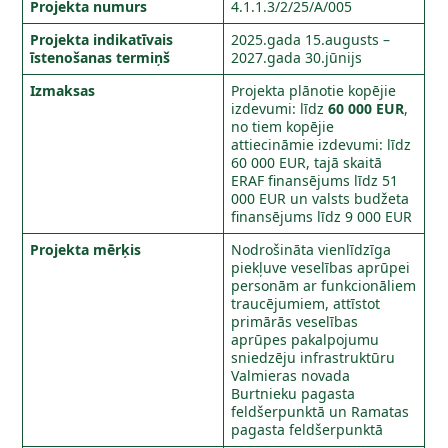
Projekta numurs
4.1.1.3/2/25/A/005
Projekta indikatīvais
2025.gada 15.augusts –
īstenošanas termiņš
2027.gada 30.jūnijs
Izmaksas
Projekta plānotie kopējie
izdevumi: līdz
60 000 EUR
,
no tiem kopējie
attiecināmie izdevumi: līdz
60 000 EUR, tajā skaitā
ERAF finansējums līdz 51
000 EUR un valsts budžeta
finansējums līdz 9 000 EUR
Projekta mērķis
Nodrošināta vienlīdzīga
piekļuve veselības aprūpei
personām ar funkcionāliem
traucējumiem, attīstot
primārās veselības
aprūpes pakalpojumu
sniedzēju infrastruktūru
Valmieras novada
Burtnieku pagasta
feldšerpunktā un Ramatas
pagasta feldšerpunktā