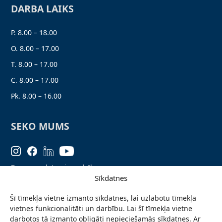
DARBA LAIKS
P. 8.00 – 18.00
O. 8.00 – 17.00
T. 8.00 – 17.00
C. 8.00 – 17.00
Pk. 8.00 – 16.00
SEKO MUMS
Personas datu aizsardzība
Sīkdatnes
Lapas karte
Šī tīmekļa vietne izmanto sīkdatnes, lai uzlabotu tīmekļa
Ziņo par problēmu
vietnes funkcionalitāti un darbību. Lai šī tīmekļa vietne
Pieteikties jaunumiem
darbotos tā izmanto obligāti nepieciešamās sīkdatnes. Ar