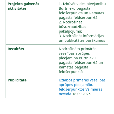
Projekta galvenās
1. Izbūvēt vides pieejamību
aktivitātes
Burtnieku pagasta
feldšerpunktā un Ramatas
pagasta feldšerpunktā;
2. Nodrošināt
būvuzraudzības
pakalpojumu;
3. Nodrošināt informācijas
un publicitātes pasākumus
Rezultāts
Nodrošināta primārās
veselības aprūpes
pieejamība Burtnieku
pagasta feldšerpunktā un
Ramatas pagasta
feldšerpunktā
Publicitāte
Uzlabos primārās veselības
aprūpes pieejamību
feldšerpunktos Valmieras
novadā
18.09.2025.