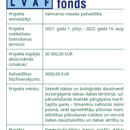
Projekta
Valmieras novada pašvaldība
iesniedzējs:
Projekta
2021. gada 1. jūlijs – 2022. gada 10. august
indikatīvais
īstenošanas
termiņš:
Projekta kopējās
30 000,00 EUR
attiecināmās
izmaksas:
Pašvaldības
3000,00 EUR
līdzfinansējums:
Projekta mērķis:
Sekmēt dabas un bioloģiskās daudzveidības
aizsargājamā dabas dabas teritorijā, uzlab
pārvietošanās kvalitāti pārgājiena maršrutā
Sajūtu parks – Sīmanēnu svētozols Valmiera
posmā, veikt apmeklētāju plūsmas monitori
attīstības plānošanas nolūkos un veicināt a
dabas daudzveidību un dabas vērtību sagl
Projekta
Novecojušo tiltiņu, trepju, norāžu, dabas i