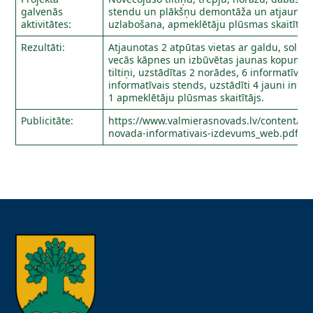
galvenās
stendu un plākšņu demontāža un atjaunoša
aktivitātes:
uzlabošana, apmeklētāju plūsmas skaitītāja
Rezultāti:
Atjaunotas 2 atpūtas vietas ar galdu, soli
vecās kāpnes un izbūvētas jaunas kopumā 
tiltiņi, uzstādītas 2 norādes, 6 informatīvā
informatīvais stends, uzstādīti 4 jauni infor
1 apmeklētāju plūsmas skaitītājs.
Publicitāte:
https://www.valmierasnovads.lv/content/up
novada-informativais-izdevums_web.pdf