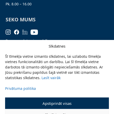
Pk. 8.00 – 16.00
SEKO MUMS
Personas datu aizsardzība
Sīkdatnes
Lapas karte
Šī tīmekļa vietne izmanto sīkdatnes, lai uzlabotu tīmekļa
Ziņo par problēmu
vietnes funkcionalitāti un darbību. Lai šī tīmekļa vietne
Pieteikties jaunumiem
darbotos tā izmanto obligāti nepieciešamās sīkdatnes. Ar
Jūsu piekrišanu papildus šajā vietnē var tikt izmantotas
Piekļūstamības paziņojums
statistikas sīkdatnes.
Lasīt vairāk
Privātuma politika
© 2026 Valmieras novada pašvaldība
Apstiprināt visas