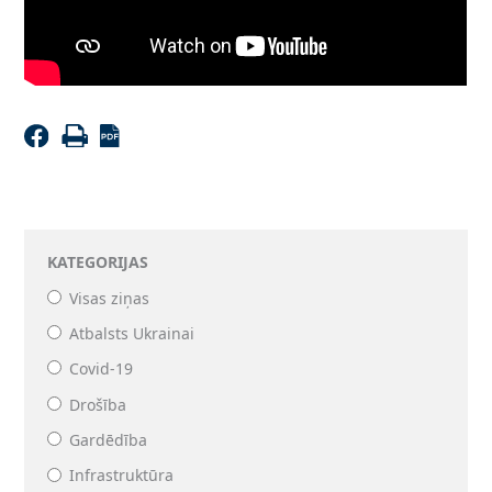
KATEGORIJAS
Visas ziņas
Atbalsts Ukrainai
Covid-19
Drošība
Gardēdība
Infrastruktūra