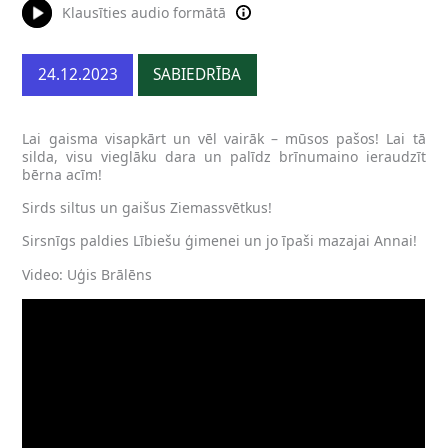
Klausīties audio formātā
24.12.2023
SABIEDRĪBA
Lai gaisma visapkārt un vēl vairāk – mūsos pašos! Lai tā
silda, visu vieglāku dara un palīdz brīnumaino ieraudzīt
bērna acīm!
Sirds siltus un gaišus Ziemassvētkus!
Sirsnīgs paldies Lībiešu ģimenei un jo īpaši mazajai Annai!
Video: Uģis Brālēns