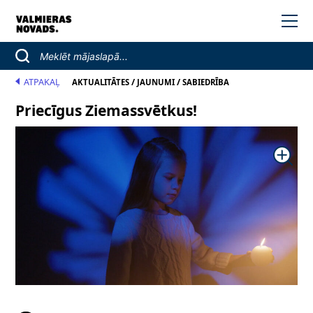
ATPAKAĻ
/
/
AKTUALITĀTES
JAUNUMI
SABIEDRĪBA
Priecīgus Ziemassvētkus!