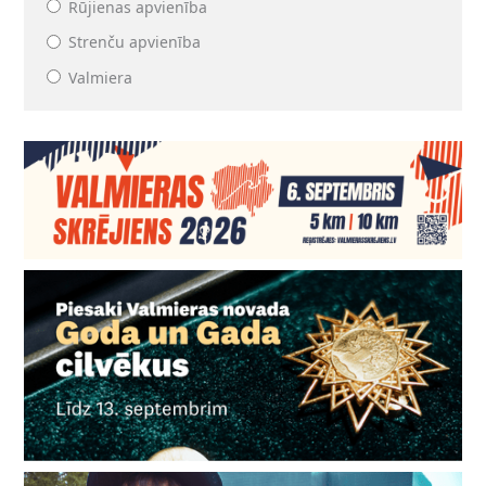
Rūjienas apvienība
Strenču apvienība
Valmiera