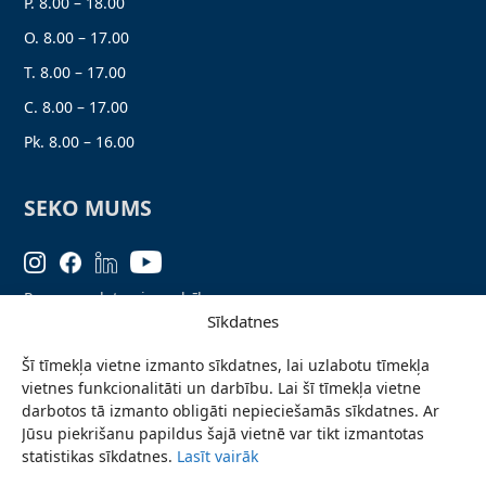
P. 8.00 – 18.00
O. 8.00 – 17.00
T. 8.00 – 17.00
C. 8.00 – 17.00
Pk. 8.00 – 16.00
SEKO MUMS
Personas datu aizsardzība
Sīkdatnes
Lapas karte
Šī tīmekļa vietne izmanto sīkdatnes, lai uzlabotu tīmekļa
Ziņo par problēmu
vietnes funkcionalitāti un darbību. Lai šī tīmekļa vietne
Pieteikties jaunumiem
darbotos tā izmanto obligāti nepieciešamās sīkdatnes. Ar
Jūsu piekrišanu papildus šajā vietnē var tikt izmantotas
Piekļūstamības paziņojums
statistikas sīkdatnes.
Lasīt vairāk