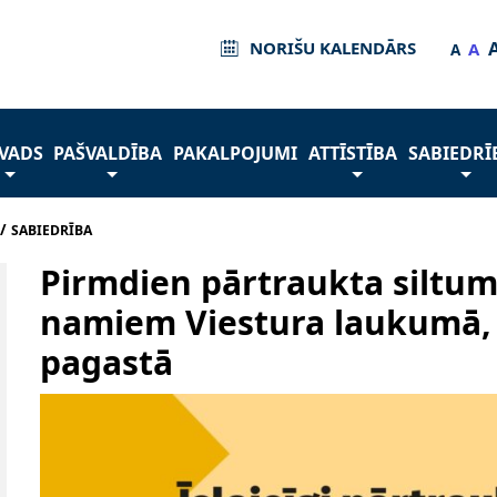
NORIŠU KALENDĀRS
A
A
VADS
PAŠVALDĪBA
PAKALPOJUMI
ATTĪSTĪBA
SABIEDRĪ
/
SABIEDRĪBA
Pirmdien pārtraukta siltu
namiem Viestura laukumā,
pagastā