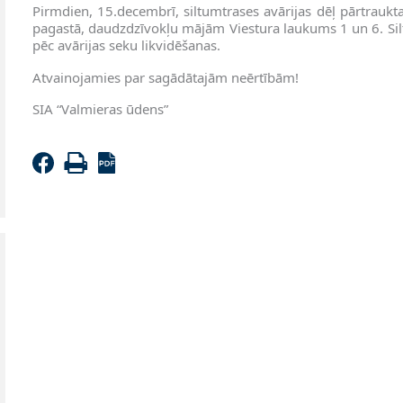
Pirmdien, 15.decembrī, siltumtrases avārijas dēļ pārtraukt
pagastā, daudzdzīvokļu mājām Viestura laukums 1 un 6. Sil
pēc avārijas seku likvidēšanas.
Atvainojamies par sagādātajām neērtībām!
SIA “Valmieras ūdens”