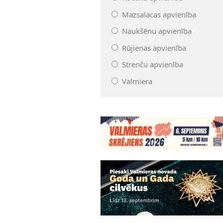
Mazsalacas apvienība
Naukšēnu apvienība
Rūjienas apvienība
Strenču apvienība
Valmiera