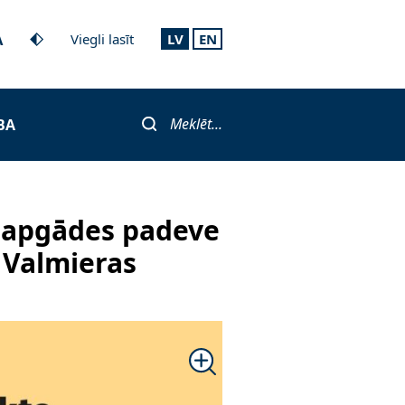
A
Viegli lasīt
LV
EN
Meklēt...
BA
mapgādes padeve
 Valmieras