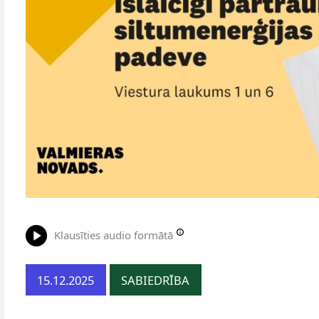
Klausīties audio formātā
15.12.2025
SABIEDRĪBA