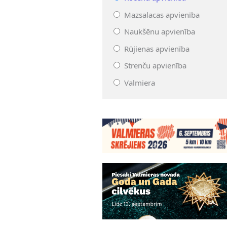
Mazsalacas apvienība
Naukšēnu apvienība
Rūjienas apvienība
Strenču apvienība
Valmiera