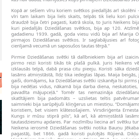
Kopā ar sešiem vīru koriem svētkos piedalījās arī skolēni 
vīri tam laikam bija liels skaits, telpās tik lielu kori pul
draudzē bija četri pagasti, katrā skola, to Juris Neikens bij
kuri piedalījās Dziedāšanas svētkos, bija ap 120. Atzīm
gadadienu 1939. gadā, goda viesu vidū bija arī Marija Oz
pirmajos Dziedāšanas svētkos. Ir saglabājusies arī foto
cienījamā vecumā un saposušos tautas tērpā.”
Pirmie Dziedāšanas svētki tā dalībniekiem bija arī izaicin
pirmo reizi koristi tikās tik plašā pulkā. Juris Neikens v
izklausās telpā, dabā prasa citu pieeju. Koristi sāka dzie
lasāms atmiņstāstā, līdz tika iedegtas lāpas. Maija beigās, 
gaiši, domājams, ka Dziedāšanas svētki izskanēja īsi pirms 
bija nedēļas vidus, nākamā bija darba diena, neskatoties, 
pavadīta mājupceļā.” Tomēr tas nemazināja dziedāšan
skatītājiem bija padomāts – uzslietas teltis patvērumam
saimnieki bija sarūpējuši kliņģerus un miestiņu. “Domājams,
koristiem, bet visiem klātesošajiem. Virsdiriģenta Ernest
Kungs ir mūsu stiprā pils”, kā arī, kā atmiņstāstā lasām
tautasdziesmu apdares. Par nozīmību liecina arī svētku t
Neikena ierosmē Dziedāšanas svētki notika Bauņu Jēkaba
pagastā), bet 1866. gadā koristi pulcējās Rūjienā. Dikļ