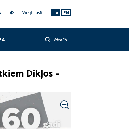
A
Viegli lasīt
LV
EN
Meklēt...
BA
tkiem Dikļos –