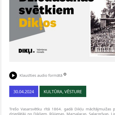
Klausīties audio formātā
30.04.2024
KULTŪRA, VĒSTURE
Trešo Vasarsvētku rītā 1864. gadā Dikļu mācītājmuižas p
dziedātāji no Dikļiem, Rūjienas, Mazsalacas, Salacgrīvas, 