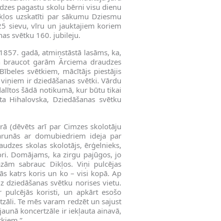
dzes pagastu skolu bērni visu dienu
ikļos uzskatīti par sākumu Dziesmu
125 sievu, vīru un jauktajiem koriem
nas svētku 160. jubileju.
1857. gadā, atmiņstāstā lasāms, ka,
n braucot garām Ārciema draudzes
ībeles svētkiem, mācītājs piestājis
 viņiem ir dziedāšanas svētki. Vārdu
edalītos šādā notikumā, kur būtu tikai
nita Hihalovska, Dziedāšanas svētku
rā (dēvēts arī par Cimzes skolotāju
Sarunās ar domubiedriem ideja par
audzes skolas skolotājs, ērģelnieks,
kori. Domājams, ka zirgu pajūgos, jo
mazām sabrauc Dikļos. Viņi pulcējas
ās katrs koris un ko – visi kopā. Ap
z dziedāšanas svētku norises vietu.
 pulcējās koristi, un apkārt esošo
zāli. Te mēs varam redzēt un sajust
aunā koncertzāle ir iekļauta ainavā,
tkiem.”