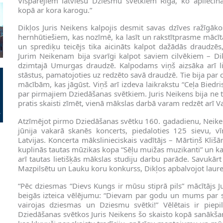
Vispārējiem latviešu Dziesmu svētkiem Rīgā, ko apliecina 
kopā ar kora karogu.”
Dikļos Juris Neikens kalpojis desmit savas dzīves ražīgāko
hernhūtiešiem, kas nozīmē, ka lasīt un rakstītprasme mācīta
un sprediķu teicējs tika aicināts kalpot dažādās draudzēs
Jurim Neikenam bija svarīgi kalpot saviem cilvēkiem – D
dzimtajā Umurgas draudzē. Kalpodams viņš aizsāka arī lit
stāstus, pamatojoties uz redzēto savā draudzē. Tie bija par
mācībām, kas jāgūst. Viņš arī izdeva laikrakstu “Ceļa Biedri
par pirmajiem Dziedāšanas svētkiem. Juris Neikens bija ne ti
pratis skaisti zīmēt, vienā mākslas darbā varam redzēt arī V
Atzīmējot pirmo Dziedāšanas svētku 160. gadadienu, Neike
jūnija vakarā skanēs koncerts, piedaloties 125 sievu, v
Latvijas. Koncerta mākslinieciskais vadītājs – Mārtiņš Klišān
kuplinās tautas mūzikas kopa “Sēļu muižas muzikanti” un ka
arī tautas lietišķās mākslas studiju darbu parāde. Savukār
Mazpilsētu un Lauku koru konkurss, Dikļos apbalvojot laure
“Pēc dziesmas “Dievs Kungs ir mūsu stiprā pils” mācītājs J
beigās izteica vēlējumu: “Dievam par godu un mums par s
vairojas dziesmas un Dziesmu svētki!” Vēlētais ir piepil
Dziedāšanas svētkos Juris Neikens šo skaisto kopā sanākš