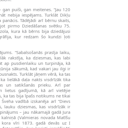
– gan puiši, gan meitenes. “Jau 120
cināt nebija iespējams. Turklāt Dikļu
a panācis. Tādējādi arī bērnu skaits,
ējot pirmo Dziedāšanas svētku 75.
ola, kura kā bērns bija dziedājusi
grāfija, kur redzam šo kundzi ļoti
ājums. “Sabalsošanās prasīja laiku,
ēlāk rakstīja, ka dziesmas, kas labi
dāt ap pusdienlaiku un turpināja, kā
jūnija sākumā, kad vakari jau ilgi ir
pusnakts. Turklāt jāņem vērā, ka tas
ka lielākā daļa nakts visdrīzāk tika
as un satikšanās prieku. Arī par
 lietus gadījumā, kā arī vietējie
 ka tas bija īpašs notikums ne tikai
a Šveha vadībā izskanēja arī “Dievs
s, lauku dziesmas, kas visdrīzāk ir
urpinājums – jau nākamajā gadā Jura
 kalniņā (Valmieras novada Matīšu
u kora vīri 1873. gadā devās uz I