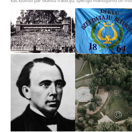
kas kļuvuši par skaistu tradīciju, spēcīgu mantojumu un mū