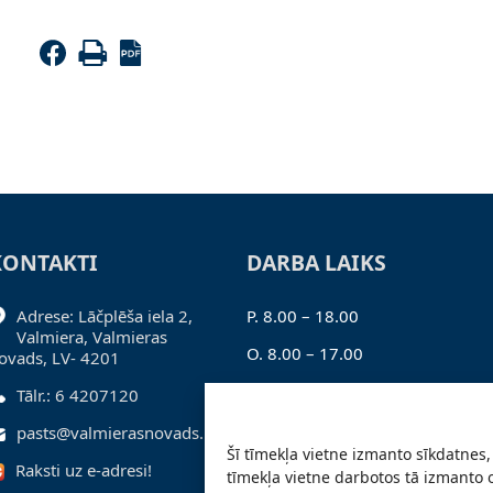
KONTAKTI
DARBA LAIKS
Adrese: Lāčplēša iela 2,
P. 8.00 – 18.00
Valmiera, Valmieras
O. 8.00 – 17.00
ovads, LV- 4201
T. 8.00 – 17.00
Tālr.: 6 4207120
C. 8.00 – 17.00
pasts@valmierasnovads.lv
Šī tīmekļa vietne izmanto sīkdatnes, 
Pk. 8.00 – 16.00
Raksti uz e-adresi!
tīmekļa vietne darbotos tā izmanto 