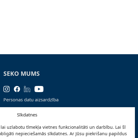
SEKO MUMS
Personas datu aizsardzība
Lapas karte
Sīkdatnes
Ziņo par problēmu
lai uzlabotu tīmekļa vietnes funkcionalitāti un darbību. Lai šī
Pieteikties jaunumiem
obligāti nepieciešamās sīkdatnes. Ar Jūsu piekrišanu papildus