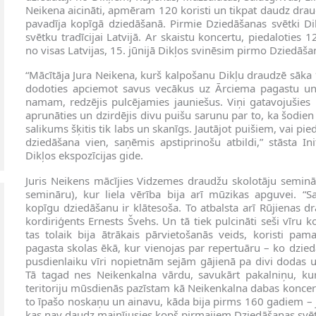
Neikena aicināti, apmēram 120 koristi un tikpat daudz drau
pavadīja kopīgā dziedāšanā. Pirmie Dziedāšanas svētki D
svētku tradīcijai Latvijā. Ar skaistu koncertu, piedaloties 
no visas Latvijas, 15. jūnijā Dikļos svinēsim pirmo Dziedāša
“Mācītāja Jura Neikena, kurš kalpošanu Dikļu draudzē sāka 
dodoties apciemot savus vecākus uz Ārciema pagastu u
namam, redzējis pulcējamies jauniešus. Viņi gatavojušies B
aprunāties un dzirdējis divu puišu sarunu par to, ka šodien
salikums šķitis tik labs un skanīgs. Jautājot puišiem, vai pi
dziedāšana vien, saņēmis apstiprinošu atbildi,” stāsta I
Dikļos ekspozīcijas gide.
Juris Neikens mācījies Vidzemes draudžu skolotāju seminā
semināru), kur liela vērība bija arī mūzikas apguvei. “
kopīgu dziedāšanu ir klātesoša. To atbalsta arī Rūjienas dr
kordiriģents Ernests Švehs. Un tā tiek pulcināti seši vīru 
tas tolaik bija ātrākais pārvietošanās veids, koristi pa
pagasta skolas ēkā, kur vienojas par repertuāru – ko dzied
pusdienlaiku vīri nopietnām sejām gājienā pa divi dodas u
Tā tagad nes Neikenkalna vārdu, savukārt pakalniņu, kur
teritoriju mūsdienās pazīstam kā Neikenkalna dabas koncert
to īpašo noskaņu un ainavu, kāda bija pirms 160 gadiem – j
kas nav daudz mainījusies kopš pirmajiem Dziedāšanas svē