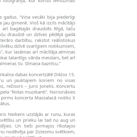
fotogrāfija, kur koristi iemūžināti
s gadus. “Viņa vecāki bija piederīgi
 jau ģimenē. Viņš kā izcils mācītājs
, arī bagātajās draudzēs Rīgā, taču
ikļu draudzē un dzīves pēdējā gadā
erāro darbību, rakstot reālistiskus
 cilvēku dzīvē svarīgiem notikumiem,
s”, kur lasāmas arī mācītāja atmiņas
kai talantīgs vārda meistars, bet arī
almieras Sv. Sīmaņa baznīcu.”
nkalna dabas koncertzālē Dikļos 15.
īru un jauktajiem koriem no visas
s, režisors – Juris Jonelis. Koncertu
pela “Rotas muzikanti”. Norisināsies
t pirms koncerta Mazsalacā notiks X
ātus.
uris Neikens uzstājās ar runu, kuras
vētību un prieku lai tad nu aug un
dījies. Un tieši pirmajos rīkotajos
anu nodēvēja par Dziesmu svētkiem,