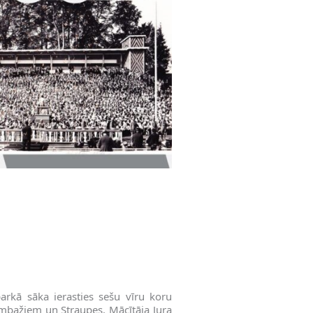
arkā sāka ierasties sešu vīru koru
Limbažiem un Straupes. Mācītāja Jura