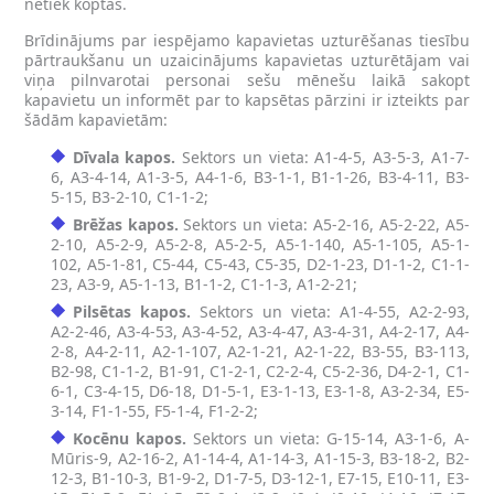
netiek koptas.
Brīdinājums par iespējamo kapavietas uzturēšanas tiesību
pārtraukšanu un uzaicinājums kapavietas uzturētājam vai
viņa pilnvarotai personai sešu mēnešu laikā sakopt
kapavietu un informēt par to kapsētas pārzini ir izteikts par
šādām kapavietām:
Dīvala kapos.
Sektors un vieta: A1-4-5, A3-5-3, A1-7-
6, A3-4-14, A1-3-5, A4-1-6, B3-1-1, B1-1-26, B3-4-11, B3-
5-15, B3-2-10, C1-1-2;
Brēžas kapos.
Sektors un vieta: A5-2-16, A5-2-22, A5-
2-10, A5-2-9, A5-2-8, A5-2-5, A5-1-140, A5-1-105, A5-1-
102, A5-1-81, C5-44, C5-43, C5-35, D2-1-23, D1-1-2, C1-1-
23, A3-9, A5-1-13, B1-1-2, C1-1-3, A1-2-21;
Pilsētas kapos.
Sektors un vieta: A1-4-55, A2-2-93,
A2-2-46, A3-4-53, A3-4-52, A3-4-47, A3-4-31, A4-2-17, A4-
2-8, A4-2-11, A2-1-107, A2-1-21, A2-1-22, B3-55, B3-113,
B2-98, C1-1-2, B1-91, C1-2-1, C2-2-4, C5-2-36, D4-2-1, C1-
6-1, C3-4-15, D6-18, D1-5-1, E3-1-13, E3-1-8, A3-2-34, E5-
3-14, F1-1-55, F5-1-4, F1-2-2;
Kocēnu kapos.
Sektors un vieta: G-15-14, A3-1-6, A-
Mūris-9, A2-16-2, A1-14-4, A1-14-3, A1-15-3, B3-18-2, B2-
12-3, B1-10-3, B1-9-2, D1-7-5, D3-12-1, E7-15, E10-11, E3-