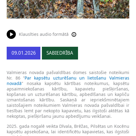
Klausīties audio formātā
09.01.2026
SABIEDRĪBA
Valmieras novada pašvaldības domes saistošie noteikumi
Nr. 86 “
Par kapsētu uzturēšanu un lietošanu Valmieras
novadā
” nosaka kapsētu kārtības noteikumus, kapsētu
apsaimniekošanas kārtību, kapavietu piešķiršanas,
kopšanas un uzturēšanas kārtību, apbedīšanas un kapliču
izmantošanas kārtību. Saskaņā ar iepriekšminētajiem
saistošajiem noteikumiem Valmieras novada pašvaldībai ir
tiesības lemt par nekopto kapavietu, kas ilgstoši aktētas kā
nekoptas, piešķiršanu jaunu apbedījumu veikšanai.
2025. gada nogalē veikta Dīvala, Brēžas, Pilsētas un Kocēnu
kapsētu apsekošana, lai identificētu kapavietas, kas ilgstoši