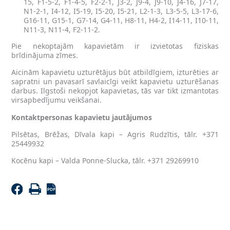
15, F1-5-2, F1-4-5, F2-2-1, J3-2, J9-4, J9-10, J4-16, J7-17,
N1-2-1, I4-12, I5-19, I5-20, I5-21, L2-1-3, L3-5-5, L3-17-6,
G16-11, G15-1, G7-14, G4-11, H8-11, H4-2, I14-11, I10-11,
N11-3, N11-4, F2-11-2.
Pie nekoptajām kapavietām ir izvietotas fiziskas
brīdinājuma zīmes.
Aicinām kapavietu uzturētājus būt atbildīgiem, izturēties ar
sapratni un pavasarī savlaicīgi veikt kapavietu uzturēšanas
darbus. Ilgstoši nekopjot kapavietas, tās var tikt izmantotas
virsapbedījumu veikšanai.
Kontaktpersonas kapavietu jautājumos
Pilsētas, Brēžas, Dīvala kapi – Agris Rudzītis, tālr. +371
25449932
Kocēnu kapi – Valda Ponne-Slucka, tālr. +371 29269910