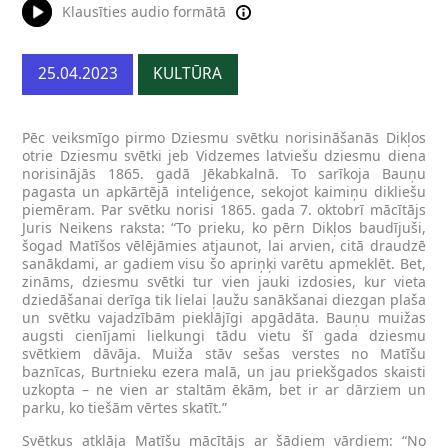
Klausīties audio formātā
25.04.2023
KULTŪRA
Pēc veiksmīgo pirmo Dziesmu svētku norisināšanās Dikļos
otrie Dziesmu svētki jeb Vidzemes latviešu dziesmu diena
norisinājās 1865. gadā Jēkabkalnā. To sarīkoja Bauņu
pagasta un apkārtējā inteliģence, sekojot kaimiņu dikliešu
piemēram. Par svētku norisi 1865. gada 7. oktobrī mācītājs
Juris Neikens raksta: “To prieku, ko pērn Dikļos baudījuši,
šogad Matīšos vēlējāmies atjaunot, lai arvien, citā draudzē
sanākdami, ar gadiem visu šo apriņķi varētu apmeklēt. Bet,
zināms, dziesmu svētki tur vien jauki izdosies, kur vieta
dziedāšanai derīga tik lielai ļaužu sanākšanai diezgan plaša
un svētku vajadzībām pieklājīgi apgādāta. Bauņu muižas
augsti cienījami lielkungi tādu vietu šī gada dziesmu
svētkiem dāvāja. Muiža stāv sešas verstes no Matīšu
baznīcas, Burtnieku ezera malā, un jau priekšgados skaisti
uzkopta – ne vien ar staltām ēkām, bet ir ar dārziem un
parku, ko tiešām vērtes skatīt.”
Svētkus atklāja Matīšu mācītājs ar šādiem vārdiem: “No