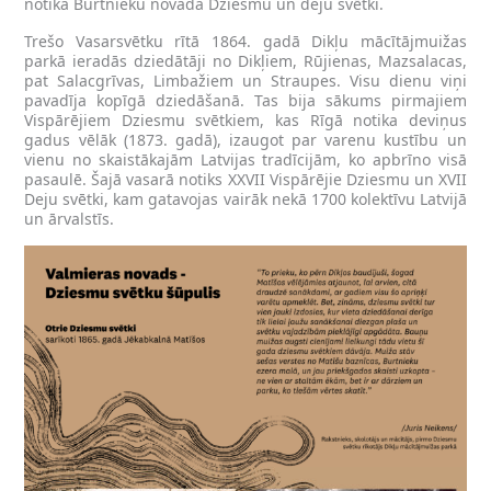
notika Burtnieku novada Dziesmu un deju svētki.
Trešo Vasarsvētku rītā 1864. gadā Dikļu mācītājmuižas
parkā ieradās dziedātāji no Dikļiem, Rūjienas, Mazsalacas,
pat Salacgrīvas, Limbažiem un Straupes. Visu dienu viņi
pavadīja kopīgā dziedāšanā. Tas bija sākums pirmajiem
Vispārējiem Dziesmu svētkiem, kas Rīgā notika deviņus
gadus vēlāk (1873. gadā), izaugot par varenu kustību un
vienu no skaistākajām Latvijas tradīcijām, ko apbrīno visā
pasaulē. Šajā vasarā notiks XXVII Vispārējie Dziesmu un XVII
Deju svētki, kam gatavojas vairāk nekā 1700 kolektīvu Latvijā
un ārvalstīs.