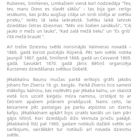
Rubenes, Smiltenes, Limbažiem vienā korī nodziedāja “Tev,
tev, mans Dievs es slavēt sākšu” – tas bija gan cerīgs
iesākums, kas prātu augšup cilāja un sirdi sildīja ar svētku
prieku,” teikts tā laika laikrakstā. Svētku laikā latviski
dziedātas četras dziesmas: “Mēs visi šodien sanākuši”, “Cik
jauks ir mežs un lauks”, “Kad zaļā mežā tieku” un “Es grib`
rītā mežā braukt “.
Arī trešie Dziesmu svētki norisinājās Valmieras novadā –
1866. gadā koristi pulcējās Rūjienā. Pēc tam svētki notika
Jaunpilī 1867. gadā, Smiltenē 1868. gadā un Cesvainē 1869.
gadā. Savukārt 1870. gadā Jānis Bētiņš organizēja
Kurzemes dziedāšanas svētkus Dobelē.
Jēkabkalnu Bauņu muižas parkā ierīkojis grāfs Jakobs
Johans fon Zīverss 18. gs. beigās. Parkā Zīverss licis samest
mākslīgu kalniņu, kas nodēvēts par Jēkaba kalnu, un skaistā
vietā licis uzcelt ķieģeļu mūra namiņu, izrotājot to ar
četriem apaļiem pilāriem priekšpusē. Nams celts, lai
ķeizariene pēc pastaigas pa parku atpūstos un dzertu
kafiju. Jēkabkalnam apkārt bijis izrakts kanāls un tam pāri
gājis tiltiņš. Kori dziedājuši dižo Veimuta priežu pakājē.
Jēkabkalnā līdz pat 1960. gadam notikuši dažādi svētki un
sarīkojumi, vairākkārt tur notikuši arī novada dziesmu
svētki.