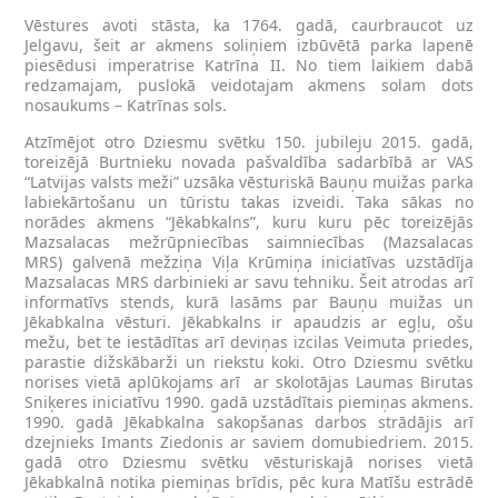
Vēstures avoti stāsta, ka 1764. gadā, caurbraucot uz
Jelgavu, šeit ar akmens soliņiem izbūvētā parka lapenē
piesēdusi imperatrise Katrīna II. No tiem laikiem dabā
redzamajam, puslokā veidotajam akmens solam dots
nosaukums – Katrīnas sols.
Atzīmējot otro Dziesmu svētku 150. jubileju 2015. gadā,
toreizējā Burtnieku novada pašvaldība sadarbībā ar VAS
“Latvijas valsts meži” uzsāka vēsturiskā Bauņu muižas parka
labiekārtošanu un tūristu takas izveidi. Taka sākas no
norādes akmens “Jēkabkalns”, kuru kuru pēc toreizējās
Mazsalacas mežrūpniecības saimniecības (Mazsalacas
MRS) galvenā mežziņa Viļa Krūmiņa iniciatīvas uzstādīja
Mazsalacas MRS darbinieki ar savu tehniku. Šeit atrodas arī
informatīvs stends, kurā lasāms par Bauņu muižas un
Jēkabkalna vēsturi. Jēkabkalns ir apaudzis ar egļu, оšu
mežu, bet te iestādītas arī deviņas izcilas Veimuta priedes,
parastie dižskābarži un riekstu koki. Otro Dziesmu svētku
norises vietā aplūkojams arī ar skolotājas Laumas Birutas
Sniķeres iniciatīvu 1990. gadā uzstādītais piemiņas akmens.
1990. gadā Jēkabkalna sakopšanas darbos strādājis arī
dzejnieks Imants Ziedonis ar saviem domubiedriem. 2015.
gadā otro Dziesmu svētku vēsturiskajā norises vietā
Jēkabkalnā notika piemiņas brīdis, pēc kura Matīšu estrādē