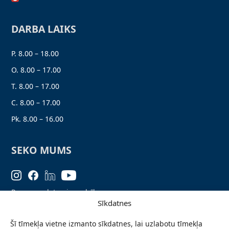
DARBA LAIKS
P. 8.00 – 18.00
O. 8.00 – 17.00
T. 8.00 – 17.00
C. 8.00 – 17.00
Pk. 8.00 – 16.00
SEKO MUMS
Personas datu aizsardzība
Sīkdatnes
Lapas karte
Šī tīmekļa vietne izmanto sīkdatnes, lai uzlabotu tīmekļa
Ziņo par problēmu