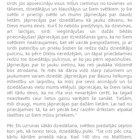
sirds jūs apsveicināju visus mīļus ciemiņus no tuvienes un
tālienes, dziedātājus un klausītājus uz šiem svētkiem. Jo šie
svētki ir priecīgi svētki un mums jāpriecājas par daudz
lietām. Jāpriecājas par dziedāšanu kā jauku dāvanu, ko
Dievs mums devis. Kurš to nebūtu piedzīvojis, ka dziesmas,
arī laicīgas, sirdi vieglinājušas un dažās bēdās
priecinājušas! Jāpriecājas par dziedāšanas garu, ka no šiem
svētkiem neatraujamies, bet vēl vairāk piespiežamies, jo ar
sirds pateicību un prieku šodien še redzu dažu dziedātāju
pulciņu, ko pērn Dikļos neredzējām, un tāpat priecādamies
redzu tos dziedātāju pulciņus, ar ko jau pērn iepazinušies.
Jāpriecājas par to jauku vietiņu, kas reti jaukāka Vidzemē
būs atrodama. Te mēs kā dārza vidū starp zaļumiem un
jaukumiem varam dziedāt. Jāpriecājas par Bauņu lielkungu
mīlestību un laipnību, ka mūs pie sevis aicinājuši un šo
dziedāšanas vietu mums vēlējuši. Jāpriecājas, ka Dievs laiku
vēl tādu devis, ka no rīta viss nevarējām cerēt, ka tagad
neaizkavēti caur lietus gaisu varējām še sanākt. Tiešām,
mīļi draugi, mums jāpriecājas par dažām lietām. Lai tad nu
priecājamies tā, ka arī pēcāk bez raizēm drīkstam atpakaļ
skatīties uz šiem mūsu priekiem.”
Pēc šīs uzrunas sākās dziedāšana, svētkos piedalījās septiņi
kori jeb, kā toreiz teica, dziedātāju pulki. “Tie cits pēc cita,
kārtu kārtām priekšā nāca. Kad 140 vīru no Matīšiem,