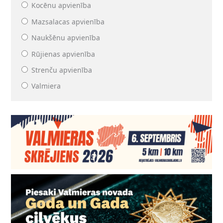
Kocēnu apvienība
Mazsalacas apvienība
Naukšēnu apvienība
Rūjienas apvienība
Strenču apvienība
Valmiera