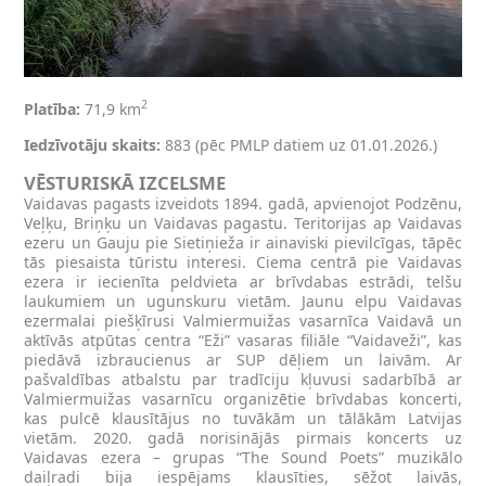
2
Platība:
71,9 km
Iedzīvotāju skaits:
883 (pēc PMLP datiem uz 01.01.2026.)
VĒSTURISKĀ IZCELSME
Vaidavas pagasts izveidots 1894. gadā, apvienojot Podzēnu,
Veļķu, Briņķu un Vaidavas pagastu. Teritorijas ap Vaidavas
ezeru un Gauju pie Sietiņieža ir ainaviski pievilcīgas, tāpēc
tās piesaista tūristu interesi. Ciema centrā pie Vaidavas
ezera ir iecienīta peldvieta ar brīvdabas estrādi, telšu
laukumiem un ugunskuru vietām. Jaunu elpu Vaidavas
ezermalai piešķīrusi Valmiermuižas vasarnīca Vaidavā un
aktīvās atpūtas centra “Eži” vasaras filiāle “Vaidaveži”, kas
piedāvā izbraucienus ar SUP dēļiem un laivām. Ar
pašvaldības atbalstu par tradīciju kļuvusi sadarbībā ar
Valmiermuižas vasarnīcu organizētie brīvdabas koncerti,
kas pulcē klausītājus no tuvākām un tālākām Latvijas
vietām. 2020. gadā norisinājās pirmais koncerts uz
Vaidavas ezera – grupas “The Sound Poets” muzikālo
daiļradi bija iespējams klausīties, sēžot laivās,