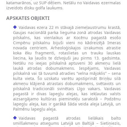
katamarānos, uz SUP dēļiem. Netālu no Vaidavas ezermalas
izveidots disku golfa laukums.
APSKATES OBJEKTI
Vaidavas ezera 22 m stāvajā ziemeļaustrumu krastā,
Gaujas nacionālā parka lieguma zonā atrodas Vaidavas
pilskalns, kas vienlaikus ar Kocēnu pagastā esošo
Cimpēnu pilskalnu bijuši vieni no kādreizējā Imeras
novada centriem. Arheoloģiskajos izrakumos atrastie
koka ēku fragmenti, rotaslietas un trauku lauskas
liecina, ka ļaudis te dzīvojuši jau pirms 13. gadsimta.
Netālu no ieejas pilskalnā aptuveni 30 akmeņu lielā
laukā atrodas dobumakmens. Iespējams, Vaidavas
pilskalnā vai tā tuvumā atradies “velna mājoklis” – sena
kulta vieta. Šo uzskatu varētu apstiprināt Briņķu silā
akmeņu klājienā atrastais dobumakmens, svētavots un
pilskalnā tradicionāli svinētais Līgo vakars. Vaidavas
pagastā ir divas lapegļu alejas, kas iekļautas valsts
aizsargājamo kultūras pieminekļu sarakstā – Podzēnu
lapegļu aleja, kas ir garākā šāda veida aleja Latvijā, un
Palmēnu lapegļu aleja.
Vaidavas pagastā atrodas lielākais balto
smilšakmeņu atsegums Latvijā un Baltijā – Sietiņiezis,