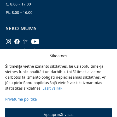
C. 8.00 – 17.00
Pk. 8.00 – 16.00
SEKO MUMS
Personas datu aizsardzība
Sīkdatnes
Lapas karte
Šī tīmekļa vietne izmanto sīkdatnes, lai uzlabotu tīmekļa
Ziņo par problēmu
vietnes funkcionalitāti un darbību. Lai šī tīmekļa vietne
Pieteikties jaunumiem
darbotos tā izmanto obligāti nepieciešamās sīkdatnes. Ar
Jūsu piekrišanu papildus šajā vietnē var tikt izmantotas
Piekļūstamības paziņojums
statistikas sīkdatnes.
Lasīt vairāk
Privātuma politika
© 2026 Valmieras novada pašvaldība
Apstiprināt visas