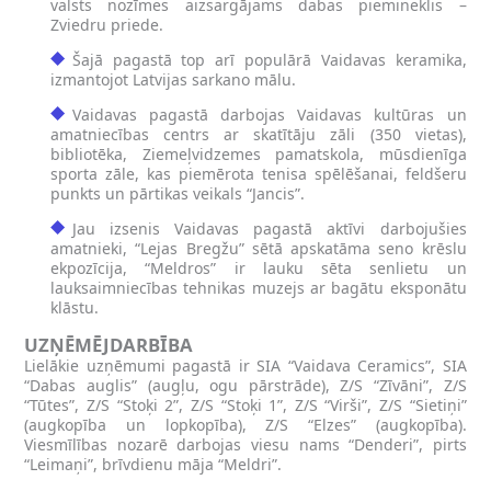
valsts nozīmes aizsargājams dabas piemineklis –
Zviedru priede.
Šajā pagastā top arī populārā Vaidavas keramika,
izmantojot Latvijas sarkano mālu.
Vaidavas pagastā darbojas Vaidavas kultūras un
amatniecības centrs ar skatītāju zāli (350 vietas),
bibliotēka, Ziemeļvidzemes pamatskola, mūsdienīga
sporta zāle, kas piemērota tenisa spēlēšanai, feldšeru
punkts un pārtikas veikals “Jancis”.
Jau izsenis Vaidavas pagastā aktīvi darbojušies
amatnieki, “Lejas Bregžu” sētā apskatāma seno krēslu
ekpozīcija, “Meldros” ir lauku sēta senlietu un
lauksaimniecības tehnikas muzejs ar bagātu eksponātu
klāstu.
UZŅĒMĒJDARBĪBA
Lielākie uzņēmumi pagastā ir SIA “Vaidava Ceramics”, SIA
“Dabas auglis” (augļu, ogu pārstrāde), Z/S “Zīvāni”, Z/S
“Tūtes”, Z/S “Stoķi 2”, Z/S “Stoķi 1”, Z/S “Virši”, Z/S “Sietiņi”
(augkopība un lopkopība), Z/S “Elzes” (augkopība).
Viesmīlības nozarē darbojas viesu nams “Denderi”, pirts
“Leimaņi”, brīvdienu māja “Meldri”.