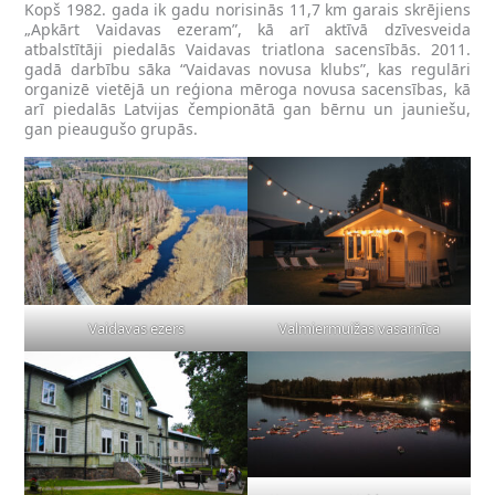
Kopš 1982. gada ik gadu norisinās 11,7 km garais skrējiens
„Apkārt Vaidavas ezeram”, kā arī aktīvā dzīvesveida
atbalstītāji piedalās Vaidavas triatlona sacensībās. 2011.
gadā darbību sāka “Vaidavas novusa klubs”, kas regulāri
organizē vietējā un reģiona mēroga novusa sacensības, kā
arī piedalās Latvijas čempionātā gan bērnu un jauniešu,
gan pieaugušo grupās.
Vaidavas ezers
Valmiermuižas vasarnīca