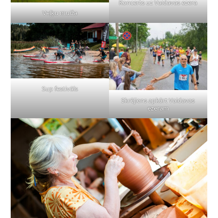
Koncerts uz Vaidavas ezera
Veļķu muiža
Sup festivāls
Skrējiens apkārt Vaidavas
ezeram