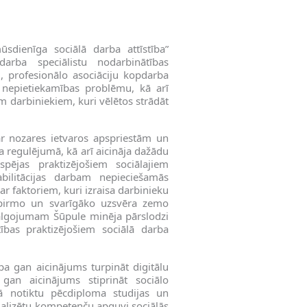
ūsdienīga sociālā darba attīstība”
arba speciālistu nodarbinātības
u, profesionālo asociāciju kopdarba
tu nepietiekamības problēmu, kā arī
em darbiniekiem, kuri vēlētos strādāt
ar nozares ietvaros apspriestām un
 regulējumā, kā arī aicināja dažādu
spējas praktizējošiem sociālajiem
bilitācijas darbam nepieciešamās
r faktoriem, kuri izraisa darbinieku
 pirmo un svarīgāko uzsvēra zemo
algojumam Šūpule minēja pārslodzi
ības praktizējošiem sociālā darba
pa gan aicinājums turpināt digitālu
 gan aicinājums stiprināt sociālo
rā notiktu pēcdiploma studijas un
ecializētu kompetenču apguvi sociālās