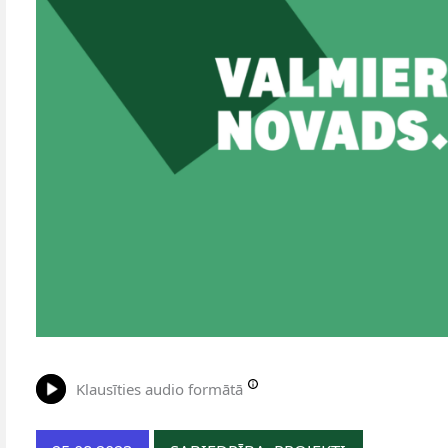
Klausīties audio formātā