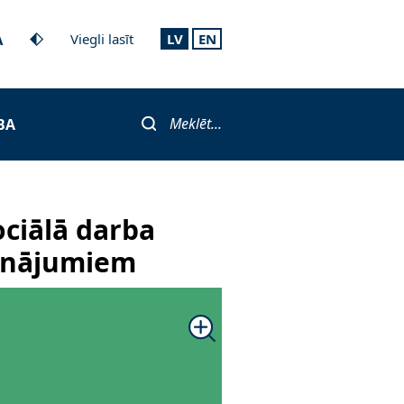
A
Viegli lasīt
LV
EN
Meklēt...
BA
ciālā darba
cinājumiem