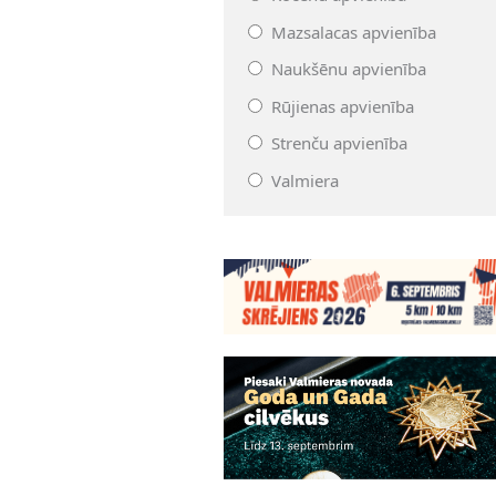
Mazsalacas apvienība
Naukšēnu apvienība
Rūjienas apvienība
Strenču apvienība
Valmiera