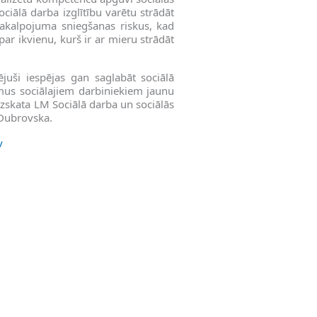
sociālā darba izglītību varētu strādāt
akalpojuma sniegšanas riskus, kad
ar ikvienu, kurš ir ar mieru strādāt
juši iespējas gan saglabāt sociālā
jumus sociālajiem darbiniekiem jaunu
zskata LM Sociālā darba un sociālās
– Dubrovska.
v