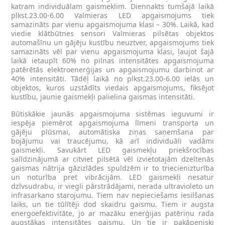
katram individuālam gaismeklim. Diennakts tumšajā laikā
plkst.23.00-6.00 Valmieras LED apgaismojums tiek
samazināts par vienu apgaismojuma klasi – 30%. Laikā, kad
viedie klātbūtnes sensori Valmieras pilsētas objektos
automašīnu un gājēju kustību neuztver, apgaismojums tiek
samazināts vēl par vienu apgaismojuma klasi, ļaujot šajā
laikā ietaupīt 60% no pilnas intensitātes apgaismojuma
patērētās elektroenerģijas un apgaismojumu darbinot ar
40% intensitāti. Tādēļ laikā no plkst.23.00-6.00 ielās un
objektos, kuros uzstādīts viedais apgaismojums, fiksējot
kustību, jaunie gaismekļi palielina gaismas intensitāti.
Būtiskākie jaunās apgaismojuma sistēmas ieguvumi ir
iespēja piemērot apgaismojuma līmeni transporta un
gājēju plūsmai, automātiska ziņas saņemšana par
bojājumu vai traucējumu, kā arī individuāli vadāmi
gaismekļi. Savukārt LED gaismekļu priekšrocības
salīdzinājumā ar citviet pilsētā vēl izvietotajām dzeltenās
gaismas nātrija gāzizlādes spuldzēm ir to triecienizturība
un noturība pret vibrācijām. LED gaismekļi nesatur
dzīvsudrabu, ir viegli pārstrādājami, nerada ultravioleto un
infrasarkano starojumu. Tiem nav nepieciešams iesilšanas
laiks, un tie tūlītēji dod skaidru gaismu. Tiem ir augsta
energoefektivitāte, jo ar mazāku enerģijas patēriņu rada
augstākas intensitātes gaismu. Un tie ir pakāpeniski