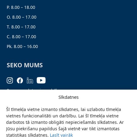
P. 8.00 – 18.00
O. 8.00 – 17.00
T. 8.00 – 17.00
C. 8.00 – 17.00
Pk. 8.00 – 16.00
SEKO MUMS
Personas datu aizsardzība
Sīkdatnes
Lapas karte
Šī tīmekļa vietne izmanto sīkdatnes, lai uzlabotu tīmekļa
Ziņo par problēmu
vietnes funkcionalitāti un darbību. Lai šī tīmekļa vietne
Pieteikties jaunumiem
darbotos tā izmanto obligāti nepieciešamās sīkdatnes. Ar
Jūsu piekrišanu papildus šajā vietnē var tikt izmantotas
Piekļūstamības paziņojums
statistikas sīkdatnes.
Lasīt vairāk