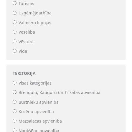
Tūrisms
Uzņēmējdarbība
Valmiera lepojas
Veselība
Vēsture
Vide
TERITORIJA
Visas kategorijas
Brenguļu, Kauguru un Trikātas apvienība
Burtnieku apvienība
Kocēnu apvienība
Mazsalacas apvienība
Naukšēnu apvienība