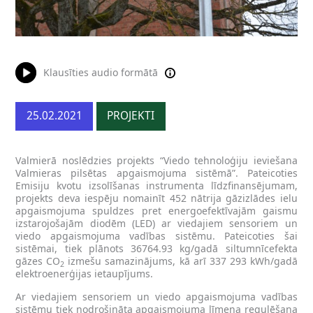
Klausīties audio formātā
25.02.2021
PROJEKTI
Valmierā noslēdzies projekts “Viedo tehnoloģiju ieviešana
Valmieras pilsētas apgaismojuma sistēmā”. Pateicoties
Emisiju kvotu izsolīšanas instrumenta līdzfinansējumam,
projekts deva iespēju nomainīt 452 nātrija gāzizlādes ielu
apgaismojuma spuldzes pret energoefektīvajām gaismu
izstarojošajām diodēm (LED) ar viedajiem sensoriem un
viedo apgaismojuma vadības sistēmu. Pateicoties šai
sistēmai, tiek plānots 36764.93 kg/gadā siltumnīcefekta
gāzes CO
izmešu samazinājums, kā arī 337 293 kWh/gadā
2
elektroenerģijas ietaupījums.
Ar viedajiem sensoriem un viedo apgaismojuma vadības
sistēmu tiek nodrošināta apgaismojuma līmeņa regulēšana