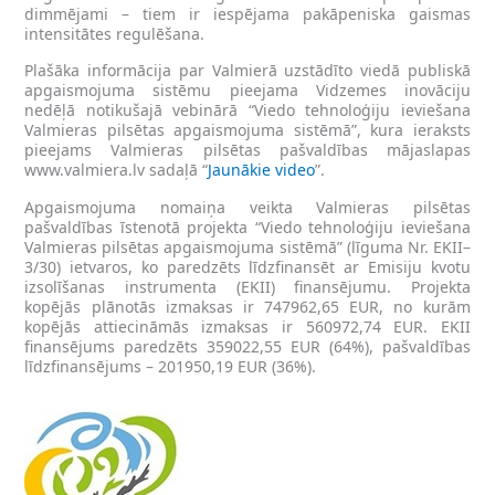
dimmējami – tiem ir iespējama pakāpeniska gaismas
intensitātes regulēšana.
Plašāka informācija par Valmierā uzstādīto viedā publiskā
apgaismojuma sistēmu pieejama Vidzemes inovāciju
nedēļā notikušajā vebinārā “Viedo tehnoloģiju ieviešana
Valmieras pilsētas apgaismojuma sistēmā”, kura ieraksts
pieejams Valmieras pilsētas pašvaldības mājaslapas
www.valmiera.lv sadaļā “
Jaunākie video
”.
Apgaismojuma nomaiņa veikta Valmieras pilsētas
pašvaldības īstenotā projekta “Viedo tehnoloģiju ieviešana
Valmieras pilsētas apgaismojuma sistēmā” (līguma Nr. EKII–
3/30) ietvaros, ko paredzēts līdzfinansēt ar Emisiju kvotu
izsolīšanas instrumenta (EKII) finansējumu. Projekta
kopējās plānotās izmaksas ir 747962,65 EUR, no kurām
kopējās attiecināmās izmaksas ir 560972,74 EUR. EKII
finansējums paredzēts 359022,55 EUR (64%), pašvaldības
līdzfinansējums – 201950,19 EUR (36%).