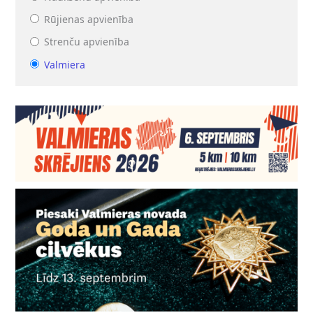
Rūjienas apvienība
Strenču apvienība
Valmiera