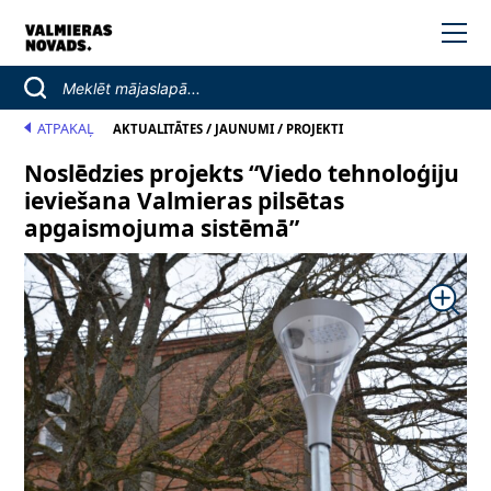
ATPAKAĻ
/
/
AKTUALITĀTES
JAUNUMI
PROJEKTI
Noslēdzies projekts “Viedo tehnoloģiju
ieviešana Valmieras pilsētas
apgaismojuma sistēmā”