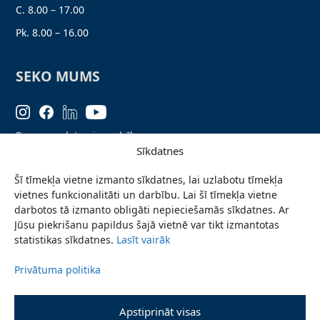
C. 8.00 – 17.00
Pk. 8.00 – 16.00
SEKO MUMS
Personas datu aizsardzība
Sīkdatnes
Lapas karte
Šī tīmekļa vietne izmanto sīkdatnes, lai uzlabotu tīmekļa
Ziņo par problēmu
vietnes funkcionalitāti un darbību. Lai šī tīmekļa vietne
Pieteikties jaunumiem
darbotos tā izmanto obligāti nepieciešamās sīkdatnes. Ar
Jūsu piekrišanu papildus šajā vietnē var tikt izmantotas
Piekļūstamības paziņojums
statistikas sīkdatnes.
Lasīt vairāk
Privātuma politika
© 2026 Valmieras novada pašvaldība
Apstiprināt visas