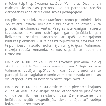
mācību telpā aplūkojama izstāde “Valmieras Dizaina un
mākslas vidusskolas portrets”, kā arī paredzēta radoša
darbošanās kopā ar mākslas skolas pedagogiem.
No plkst. 18.00 līdz 24.00 Maršnera namā (Bruņinieku iela
3c) atvērta izstāde bērniem “Ods nokrita no ozola”, kurā
priecēs mākslinieces Anitas Paegles izteiksmīgās latviešu
tautasdziesmu varoņu ilustrācijas – gan oriģināldarbi, gan
lielizmēra izdrukas sadarbībā ar īpaši aizsargājamo
kultūras pieminekli – Turaidas muzejrezervātu, savukārt par
telpu īpašu vizuālo noformējumu gādājusi Valmieras
muzeja radošā komanda. Bērnus sagaida arī spēle un
uzdevumi.
No plkst. 18.00 līdz 24.00 Veļas žāvētavā (Pilskalna iela 2)
skatāma izstāde “Valmieras novada brunči”. Tajā redzami
Valmieras audēju izpētītie un darinātie brunči un to
paraugi, kā arī saglabātie senie Valmieras novada tērpi, kas
visi atspoguļo mūsu novadam raksturīgos rakstus.
No plkst. 19.00 līdz 21.00 apskatei būs pieejams krājums
guļbaļķu klētī. Tajā glabājas dažādi etnogrāfiskie priekšmeti
un darba rīki, kas raksturīgi tieši Ziemeļvidzemei un
lielākoties iegūti ekspedīcijās, dokumentējot arī vietējo
iedzīvotāju dzīvesstāstus.