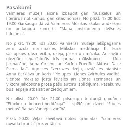
Pasākumi
Valmieras muzejs aicina izbaudīt gan muzikālus un
literārus notikumus, gan citas norises. No plkst. 18.00 līdz
19.00 Garšaugu dārzā Valmieras Mūzikas skolas audzēkņu
un pedagogu koncerts “Mana instrumenta dvēseles
lidojums”.
No plkst. 19.00 līdz 20.00 Valmieras muzeja iekšpagalmā
zem ozola norisināsies Mākslas meditācija II, kurā
sastapsies glezniecība, dzeja, proza un mūzika. Ar savām
gleznām iepazīstinās trīs jaunas mākslinieces – Līga
Jermacāne, Anna Circene un Karīna Priedīte. Aktrise Dace
Everss lasīs Agneses Ezerrozes dzeju, uzstāsies pianiste
Anna Berklāva un koris “Pie upes” Lienes Zvirbules vadībā.
Vienotā mākslas jostā ievīsies arī Ilonas Fērmanes un
Viktora Jakobsona proza pašu autoru izpildījumā. Pasākumu
būs iespēja atbalstīt ar ziedojumiem.
No plkst. 20.00 līdz 21.00 pilsdrupu teritorijā gaidāma
“Etnokokļu koncertmeditācija” – spēlē un dzied “Saules
meitas” Baibas Vanagas vadībā.
Plkst. 20.00 Veļas žāvētavā notiks grāmatas “Valmieras
novada brunči” prezentācija.