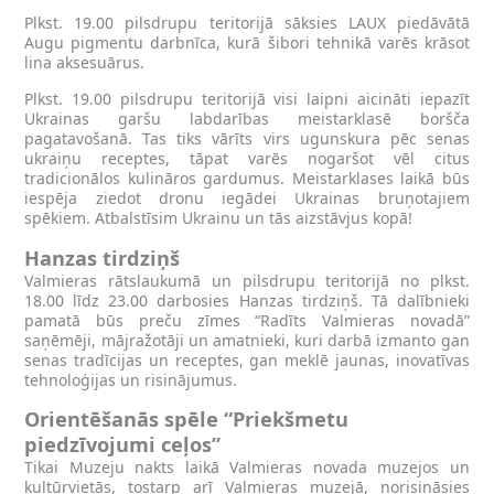
Plkst. 19.00 pilsdrupu teritorijā sāksies LAUX piedāvātā
Augu pigmentu darbnīca, kurā šibori tehnikā varēs krāsot
lina aksesuārus.
Plkst. 19.00 pilsdrupu teritorijā visi laipni aicināti iepazīt
Ukrainas garšu labdarības meistarklasē boršča
pagatavošanā. Tas tiks vārīts virs ugunskura pēc senas
ukraiņu receptes, tāpat varēs nogaršot vēl citus
tradicionālos kulināros gardumus. Meistarklases laikā būs
iespēja ziedot dronu iegādei Ukrainas bruņotajiem
spēkiem. Atbalstīsim Ukrainu un tās aizstāvjus kopā!
Hanzas tirdziņš
Valmieras rātslaukumā un pilsdrupu teritorijā no plkst.
18.00 līdz 23.00 darbosies Hanzas tirdziņš. Tā dalībnieki
pamatā būs preču zīmes “Radīts Valmieras novadā”
saņēmēji, mājražotāji un amatnieki, kuri darbā izmanto gan
senas tradīcijas un receptes, gan meklē jaunas, inovatīvas
tehnoloģijas un risinājumus.
Orientēšanās spēle “Priekšmetu
piedzīvojumi ceļos”
Tikai Muzeju nakts laikā Valmieras novada muzejos un
kultūrvietās, tostarp arī Valmieras muzejā, norisināsies