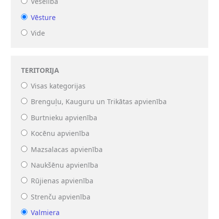
Veselība
Vēsture
Vide
TERITORIJA
Visas kategorijas
Brenguļu, Kauguru un Trikātas apvienība
Burtnieku apvienība
Kocēnu apvienība
Mazsalacas apvienība
Naukšēnu apvienība
Rūjienas apvienība
Strenču apvienība
Valmiera