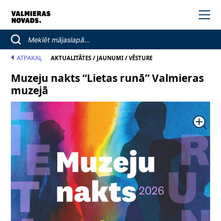
ATPAKAĻ
/
/
AKTUALITĀTES
JAUNUMI
VĒSTURE
Muzeju nakts “Lietas runā” Valmieras
muzejā