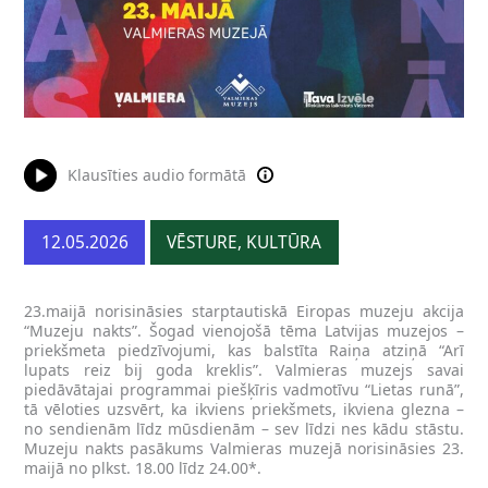
Klausīties audio formātā
12.05.2026
VĒSTURE, KULTŪRA
23.maijā norisināsies starptautiskā Eiropas muzeju akcija
“Muzeju nakts”. Šogad vienojošā tēma Latvijas muzejos –
priekšmeta piedzīvojumi, kas balstīta Raiņa atziņā “Arī
lupats reiz bij goda kreklis”. Valmieras muzejs savai
piedāvātajai programmai piešķīris vadmotīvu “Lietas runā”,
tā vēloties uzsvērt, ka ikviens priekšmets, ikviena glezna –
no sendienām līdz mūsdienām – sev līdzi nes kādu stāstu.
Muzeju nakts pasākums Valmieras muzejā norisināsies 23.
maijā no plkst. 18.00 līdz 24.00*.