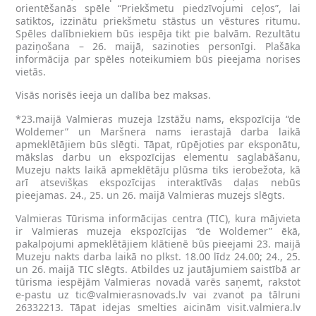
orientēšanās spēle “Priekšmetu piedzīvojumi ceļos”, lai
satiktos, izzinātu priekšmetu stāstus un vēstures ritumu.
Spēles dalībniekiem būs iespēja tikt pie balvām. Rezultātu
paziņošana – 26. maijā, sazinoties personīgi. Plašāka
informācija par spēles noteikumiem būs pieejama norises
vietās.
Visās norisēs ieeja un dalība bez maksas.
*23.maijā Valmieras muzeja Izstāžu nams, ekspozīcija “de
Woldemer” un Maršnera nams ierastajā darba laikā
apmeklētājiem būs slēgti. Tāpat, rūpējoties par eksponātu,
mākslas darbu un ekspozīcijas elementu saglabāšanu,
Muzeju nakts laikā apmeklētāju plūsma tiks ierobežota, kā
arī atsevišķas ekspozīcijas interaktīvās daļas nebūs
pieejamas. 24., 25. un 26. maijā Valmieras muzejs slēgts.
Valmieras Tūrisma informācijas centra (TIC), kura mājvieta
ir Valmieras muzeja ekspozīcijas “de Woldemer” ēkā,
pakalpojumi apmeklētājiem klātienē būs pieejami 23. maijā
Muzeju nakts darba laikā no plkst. 18.00 līdz 24.00; 24., 25.
un 26. maijā TIC slēgts. Atbildes uz jautājumiem saistībā ar
tūrisma iespējām Valmieras novadā varēs saņemt, rakstot
e-pastu uz
tic@valmierasnovads.lv
vai zvanot pa tālruni
26332213. Tāpat idejas smelties aicinām visit.valmiera.lv