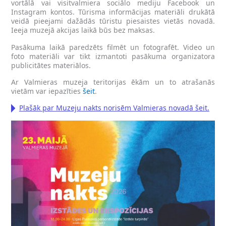
vortālā vai visitvalmiera sociālo mediju Facebook un
Instagram kontos. Tūrisma informācijas materiāli drukātā
veidā pieejami dažādās tūristu piesaistes vietās novadā.
Ieeja muzejā akcijas laikā būs bez maksas.
Pasākuma laikā paredzēts filmēt un fotografēt. Video un
foto materiāli var tikt izmantoti pasākuma organizatora
publicitātes materiālos.
Ar Valmieras muzeja teritorijas ēkām un to atrašanās
vietām var iepazīties
šeit
.
Plašāk par Muzeju nakts norisēm Valmieras novadā šeit.