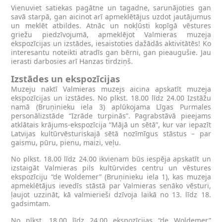
Vienuviet satiekas pagātne un tagadne, sarunājoties gan
savā starpā, gan aicinot arī apmeklētājus uzdot jautājumus
un meklēt atbildes. Atnāc un nokļūsti kopīgā vēstures
griežu piedzīvojumā, apmeklējot Valmieras muzeja
ekspozīcijas un izstādes, iesaistoties dažādās aktivitātēs! Ko
interesantu noteikti atradīs gan bērni, gan pieaugušie. Jau
ierasti darbosies arī Hanzas tirdziņš.
Izstādes un ekspozīcijas
Muzeju naktī Valmieras muzejs aicina apskatīt muzeja
ekspozīcijas un izstādes. No plkst. 18.00 līdz 24.00 Izstāžu
namā (Bruņinieku iela 3) aplūkojama Līgas Purmales
personālizstāde “Izrāde turpinās”. Pagrabstāvā pieejams
atklātais krājums-ekspozīcija “Mājā un sētā”, kur var iepazīt
Latvijas kultūrvēsturiskajā sētā nozīmīgus stāstus – par
gaismu, pūru, pienu, maizi, veļu.
No plkst. 18.00 līdz 24.00 ikvienam būs iespēja apskatīt un
izstaigāt Valmieras pils kultūrvides centru un vēstures
ekspozīciju “de Woldemer” (Bruņinieku iela 1), kas muzeja
apmeklētājus ievedīs stāstā par Valmieras senāko vēsturi,
ļaujot uzzināt, kā valmierieši dzīvoja laikā no 13. līdz 18.
gadsimtam.
No plkst. 18.00 līdz 24.00 ekspozīcijas “de Woldemer”