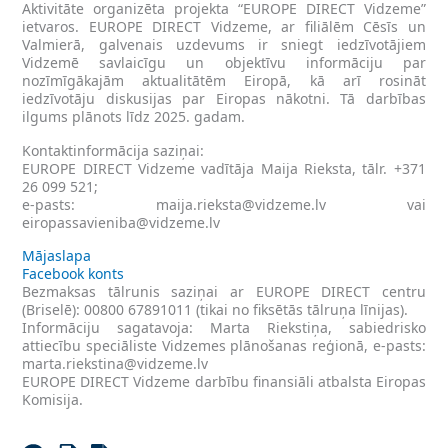
Aktivitāte organizēta projekta “EUROPE DIRECT Vidzeme”
ietvaros. EUROPE DIRECT Vidzeme, ar filiālēm Cēsīs un
Valmierā, galvenais uzdevums ir sniegt iedzīvotājiem
Vidzemē savlaicīgu un objektīvu informāciju par
nozīmīgākajām aktualitātēm Eiropā, kā arī rosināt
iedzīvotāju diskusijas par Eiropas nākotni. Tā darbības
ilgums plānots līdz 2025. gadam.
Kontaktinformācija saziņai:
EUROPE DIRECT Vidzeme vadītāja Maija Rieksta, tālr. +371
26 099 521;
e-pasts:
maija.rieksta@vidzeme.lv
vai
eiropassavieniba@vidzeme.lv
Mājaslapa
Facebook konts
Bezmaksas tālrunis saziņai ar EUROPE DIRECT centru
(Briselē): 00800 67891011 (tikai no fiksētās tālruņa līnijas).
Informāciju sagatavoja: Marta Riekstiņa, sabiedrisko
attiecību speciāliste Vidzemes plānošanas reģionā, e-pasts:
marta.riekstina@vidzeme.lv
EUROPE DIRECT Vidzeme darbību finansiāli atbalsta Eiropas
Komisija.