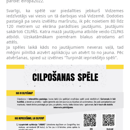
parole: eiropa2022.
Svarīgi, ka spēlē var piedalīties jebkurš Vidzemes
iedzīvotājs vai viesis un tā darbojas visā Vidzemē. Dodoties
pastaigā pa sevis izvēlētu maršrutu, ik pēc noietiem 80 līdz
120 metriem uz ekrāna parādīsies jautājums. Jautājumi
sakārtoti CILPĀS. Katra mazā jautājuma atbilde veido CILPAS
atbildi. Uzskatāmākam piemēram blakus atrodams arī
attēls.
Ja spēles laikā kāds no jautājumiem neveras vaļā, tad
mēģini pilnībā aizvērt aplikāciju un atvērt to no jauna. Pēc
atvēršanas, spied uz izvēlnes “Turpināt iepriekšējo spēli”.