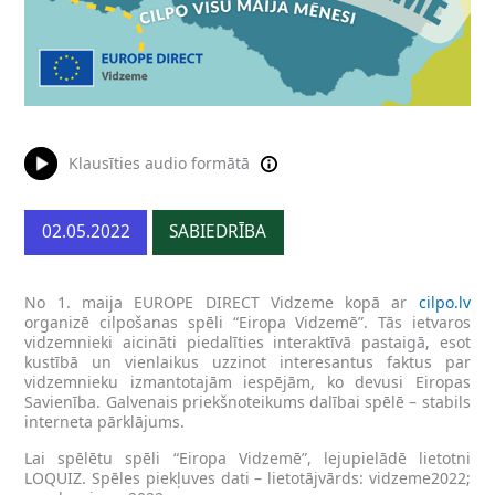
Klausīties audio formātā
02.05.2022
SABIEDRĪBA
No 1. maija EUROPE DIRECT Vidzeme kopā ar
cilpo.lv
organizē cilpošanas spēli “Eiropa Vidzemē”. Tās ietvaros
vidzemnieki aicināti piedalīties interaktīvā pastaigā, esot
kustībā un vienlaikus uzzinot interesantus faktus par
vidzemnieku izmantotajām iespējām, ko devusi Eiropas
Savienība. Galvenais priekšnoteikums dalībai spēlē – stabils
interneta pārklājums.
Lai spēlētu spēli “Eiropa Vidzemē”, lejupielādē lietotni
LOQUIZ. Spēles piekļuves dati – lietotājvārds: vidzeme2022;