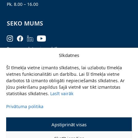
Pk. 8.00 – 16.00
SEKO MUMS
Personas datu aizsardzība
Sīkdatnes
Lapas karte
Šī tīmekļa vietne izmanto sīkdatnes, lai uzlabotu tīmekļa
Ziņo par problēmu
vietnes funkcionalitāti un darbību. Lai šī tīmekļa vietne
Pieteikties jaunumiem
darbotos tā izmanto obligāti nepieciešamās sīkdatnes. Ar
Jūsu piekrišanu papildus šajā vietnē var tikt izmantotas
Piekļūstamības paziņojums
statistikas sīkdatnes.
Lasīt vairāk
Privātuma politika
© 2026 Valmieras novada pašvaldība
Apstiprināt visas