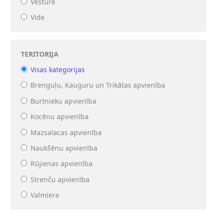
Vēsture
Vide
TERITORIJA
Visas kategorijas
Brenguļu, Kauguru un Trikātas apvienība
Burtnieku apvienība
Kocēnu apvienība
Mazsalacas apvienība
Naukšēnu apvienība
Rūjienas apvienība
Strenču apvienība
Valmiera