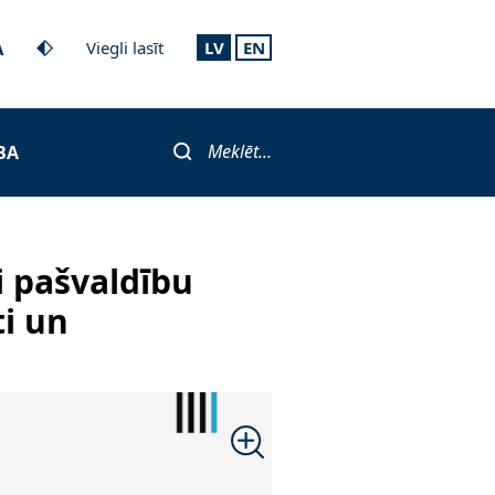
A
Viegli lasīt
LV
EN
Meklēt...
BA
i pašvaldību
i un