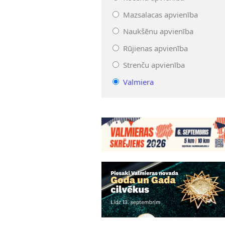
Mazsalacas apvienība
Naukšēnu apvienība
Rūjienas apvienība
Strenču apvienība
Valmiera