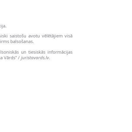
ija.
iski saistošu avotu vēlētājiem visā
pirms balsošanas.
ilsoniskās un tiesiskās informācijas
ta Vārds” /
juristavards.lv
.