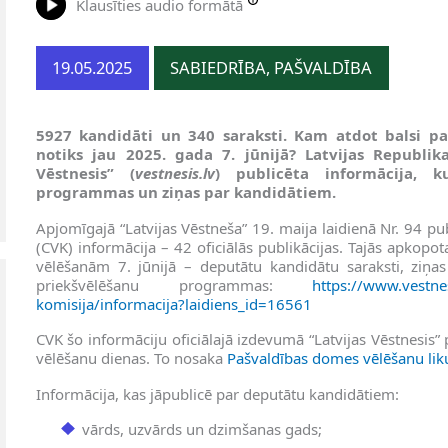
Klausīties audio formātā
19.05.2025
SABIEDRĪBA, PAŠVALDĪBA
5927 kandidāti un 340 saraksti. Kam atdot balsi pa
notiks jau 2025. gada 7. jūnijā? Latvijas Republika
Vēstnesis” (
vestnesis.lv
) publicēta informācija, k
programmas un ziņas par kandidātiem.
Apjomīgajā “Latvijas Vēstneša” 19. maija laidienā Nr. 94 pu
(CVK) informācija – 42 oficiālās publikācijas. Tajās apkop
vēlēšanām 7. jūnijā – deputātu kandidātu saraksti, ziņa
priekšvēlēšanu programmas:
https://www.vestnes
komisija/informacija?laidiens_id=16561
CVK šo informāciju oficiālajā izdevumā “Latvijas Vēstnesis”
vēlēšanu dienas. To nosaka
Pašvaldības domes vēlēšanu lik
Informācija, kas jāpublicē par deputātu kandidātiem:
vārds, uzvārds un dzimšanas gads;