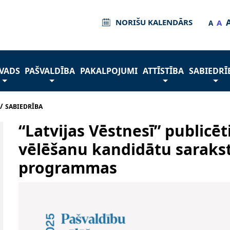
NORIŠU KALENDĀRS
A
A
VADS
PAŠVALDĪBA
PAKALPOJUMI
ATTĪSTĪBA
SABIEDRĪ
/
SABIEDRĪBA
“Latvijas Vēstnesī” publicēt
vēlēšanu kandidātu sarakst
programmas