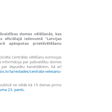
švaldības domes vēlēšanās, kas
s oficiālajā izdevumā “Latvijas
urā apkopotas priekšvēlēšanu
blicēta Centrālās vēlēšanu komisijas
ota informācija par pašvaldību domes
s par deputātu kandidātiem, kā arī
is.lv/ta/iestades/centrala-velesanu-
 publicē ne vēlāk kā 19 dienas pirms
uma 23. pants.