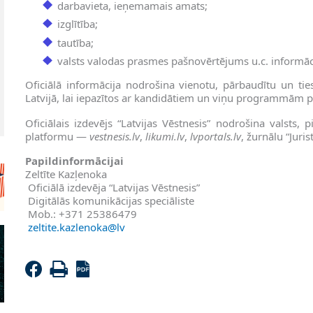
darbavieta, ieņemamais amats;
izglītība;
tautība;
valsts valodas prasmes pašnovērtējums u.c. informāc
Oficiālā informācija nodrošina vienotu, pārbaudītu un ties
Latvijā, lai iepazītos ar kandidātiem un viņu programmām 
Oficiālais izdevējs “Latvijas Vēstnesis” nodrošina valsts, p
platformu —
vestnesis.lv
,
likumi.lv
,
lvportals.lv
, žurnālu “Juris
Papildinformācijai
Zeltīte Kazļenoka
Oficiālā izdevēja “Latvijas Vēstnesis”
Digitālās komunikācijas speciāliste
Mob.: +371 25386479
zeltite.kazlenoka@lv