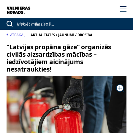
ATPAKAĻ
/
/
AKTUALITĀTES
JAUNUMI
DROŠĪBA
“Latvijas propāna gāze” organizēs
civilās aizsardzības mācības –
iedzīvotājiem aicinājums
nesatraukties!