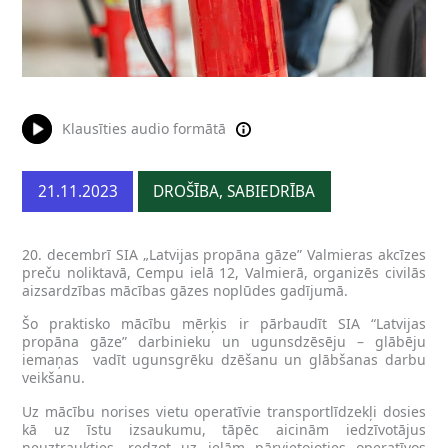
Klausīties audio formātā
21.11.2023
DROŠĪBA, SABIEDRĪBA
20. decembrī SIA „Latvijas propāna gāze” Valmieras akcīzes
preču noliktavā, Cempu ielā 12, Valmierā, organizēs civilās
aizsardzības mācības gāzes noplūdes gadījumā.
Šo praktisko mācību mērķis ir pārbaudīt SIA “Latvijas
propāna gāze” darbinieku un ugunsdzēsēju – glābēju
iemaņas vadīt ugunsgrēku dzēšanu un glābšanas darbu
veikšanu.
Uz mācību norises vietu operatīvie transportlīdzekļi dosies
kā uz īstu izsaukumu, tāpēc aicinām iedzīvotājus
neuztraukties, redzot uz ielām pārvietojoties operatīvos