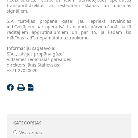
transportlīdzekļus ar ieslēgtiem skaņas un gaismas
signāliem.
SIA “Latvijas propāna gāze” jau iepriekš atvainojas
iedzīvotājiem par operatīvā transporta pārvietošanās laikā
radītajiem apgrūtinājumiem un par to, ja kādam šīs
mācības radīs nepamatotu uztraukumu.
Informāciju sagatavoja:
SIA ,,Latvijas propāna gāze”
Vidzemes reģionālās pārvaldes
direktors Jānis Stahovskis
+371 27020020
KATEGORIJAS
Visas ziņas