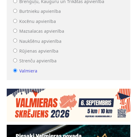
Brenguļu, Kauguru un Trikātas apvienība
Burtnieku apvienība
Kocēnu apvienība
Mazsalacas apvienība
Naukšēnu apvienība
Rūjienas apvienība
Strenču apvienība
Valmiera