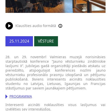
Klausīties audio formātā
25.11.2024
VĒSTURE
28. un 29. novembrī Valmieras muzejā norisināsies
starptautiskā konference “Jauno vēsturnieku zinātniskie
lasījumi X”. Jubilejas gadā organizētāji piedāvās atskatu uz
pieredzēto, atspoguļojot konferences nozīmi jauno
vēsturnieku profesionālo prasmju izkopšanā un pētījumu
publiskošanā. Ikviens interesents aicināts noklausīties
studentu no Latvijas, Lietuvas, Igaunijas un Francijas
stāstījumus par saviem jaunākajiem pētījumiem.
PROGRAMMA
Interesenti aicināti noklausīties visus lasījumus vai
izvēlēties sev interesējošos.