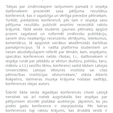
“Idejas par zinātniskajiem lasījumiem pamatā ir iespēja
dalībniekiem prezentēt sava pētījuma rezultātus
konferencē, kas ir vajadzīga un vērtīga pieredze pētniekam.
Turklāt, piedaloties konferencē, pēc tam ir iespēja savu
pētījuma rezultātu publicēt anonīmi recenzētā rakstu
krājumā. Tādā veidā students (jaunais pētnieks) apgūst
prasmi sagatavot un noformēt zinātnisku publikāciju,
saņem divu neatkarīgu recenzentu vērtējumu, ieteikumus,
komentārus, tā apgūstot vairākus akadēmiskās darbības
pamatprincipus. Tā ir radīta platforma studentiem un
nesen absolvējušajiem referēt par tēmām, kam, iespējams,
speciālas konferences netiks rīkotas, t.i., dalībniekiem ir
iespēja runāt par jebkādu ar vēsturi (kultūru, politiku, karu,
mākslu u.t.t.) saistītu tēmu, konferenci vadot kādam Latvijas
Universitātes Latvijas Vēstures institūta vai citas
pētniecības institūcijas vēsturniekam,” stāsta Alberts
Rokpelnis, Valmieras muzeja Krājuma nodaļas vadītājs,
konferences idejas autors.
Šobrīd šāda veida ikgadējas konferences citviet Latvijā
nenotiek vai arī notiek augstskolās bez iespējas par
pētījumiem dzirdēt plašākai auditorijai. Jāpiemin, ka jau
piekto gadu konference ir starptautiska. Pēc katras
konferences top rakstu krājums, kas drukātā veidā ir