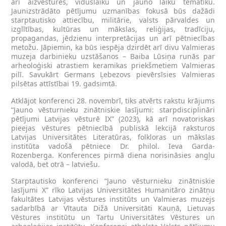
arī aizvēstures, viduslaiku un jauno laiku tematiku.
Jaunizstrādāto pētījumu uzmanības fokusā būs dažādi
starptautisko attiecību, militārie, valsts pārvaldes un
izglītības, kultūras un mākslas, reliģijas, tradīciju,
propagandas, jēdzienu interpretācijas un arī pētniecības
metožu. Jāpiemin, ka būs iespēja dzirdēt arī divu Valmieras
muzeja darbinieku uzstāšanos – Baiba Lūsiņa runās par
arheoloģiski atrastiem keramikas priekšmetiem Valmieras
pilī. Savukārt Germans Ļebezovs pievērsīsies Valmieras
pilsētas attīstībai 19. gadsimtā.
Atklājot konferenci 28. novembrī, tiks atvērts rakstu krājums
“Jauno vēsturnieku zinātniskie lasījumi: starpdisciplināri
pētījumi Latvijas vēsturē IX” (2023), kā arī novatoriskas
pieejas vēstures pētniecībā publiskā lekcijā raksturos
Latvijas Universitātes Literatūras, folkloras un mākslas
institūta vadošā pētniece Dr. philol. Ieva Garda-
Rozenberga. Konferences pirmā diena norisināsies angļu
valodā, bet otrā – latviešu.
Starptautisko konferenci “Jauno vēsturnieku zinātniskie
lasījumi X” rīko Latvijas Universitātes Humanitāro zinātņu
fakultātes Latvijas vēstures institūts un Valmieras muzejs
sadarbībā ar Vītauta Dižā Universitāti Kauņā, Lietuvas
Vēstures institūtu un Tartu Universitātes Vēstures un