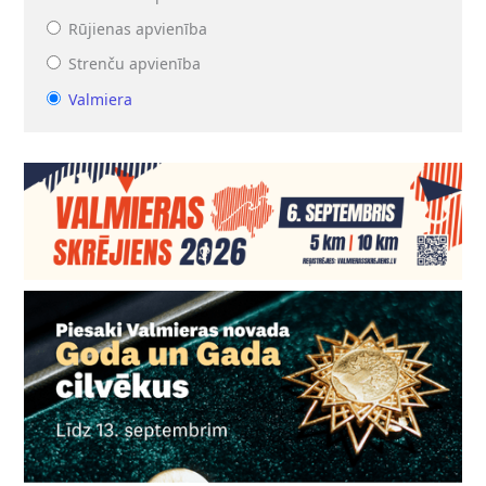
Rūjienas apvienība
Strenču apvienība
Valmiera