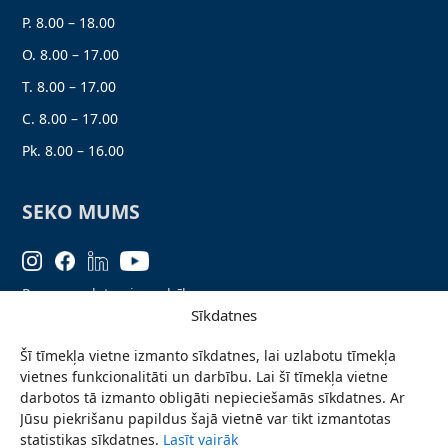
P. 8.00 – 18.00
O. 8.00 – 17.00
T. 8.00 – 17.00
C. 8.00 – 17.00
Pk. 8.00 – 16.00
SEKO MUMS
Personas datu aizsardzība
Sīkdatnes
Lapas karte
Šī tīmekļa vietne izmanto sīkdatnes, lai uzlabotu tīmekļa
Ziņo par problēmu
vietnes funkcionalitāti un darbību. Lai šī tīmekļa vietne
Pieteikties jaunumiem
darbotos tā izmanto obligāti nepieciešamās sīkdatnes. Ar
Jūsu piekrišanu papildus šajā vietnē var tikt izmantotas
Piekļūstamības paziņojums
statistikas sīkdatnes.
Lasīt vairāk