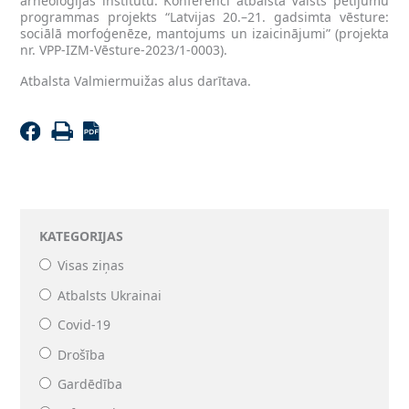
arheoloģijas institūtu. Konferenci atbalsta Valsts pētījumu
programmas projekts “Latvijas 20.–21. gadsimta vēsture:
sociālā morfoģenēze, mantojums un izaicinājumi” (projekta
nr. VPP-IZM-Vēsture-2023/1-0003).
Atbalsta Valmiermuižas alus darītava.
KATEGORIJAS
Visas ziņas
Atbalsts Ukrainai
Covid-19
Drošība
Gardēdība