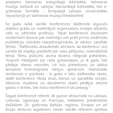
pieejams Valmieras Integrētajā bibliotēkā, Valmieras
muzeja lasītavā un Latvijas Nacionālajā bibliotēkā, bet e-
grāmatas formātā – brīvpieejā Latvijas Universitātes
repozitorijā un Valmieras muzeja tīmekļvietnē.
Šo gadu laikā vairāki konferences dalībnieki ieguvuši
doktora grādu un novērtējuši organizatoru sniegto atbalstu
ceļā uz pētnieka profesiju. Tāpat konference daudziem
studentiem kļuvusi par nozīmīgu soli pretī pirmo zinātnisko
publikāciju izstrādei starpdisciplinārās, ar vēsturi saistītās
tēmās. “Dalībnieku atsauksmēs dzirdam, ka konferenci viņi
saredz kā iespēju pastāstīt par savu pētījumu, neierobežoti
tēmā. Tēmu plašums aicina ikvienu mēģināt pieteikties.
Turpretī rīkotājiem tas rada galvassāpes, jo ik gadu līdz
pēdējai dienai nezinām, cik būs pieteikumu un kādus
tematiski hronoloģiskos rāmjus aptversim. Statistiskās
tendences ir pozitīvas – ik gadu ir labs dalībnieku skaits,
tādēļ konference rīkota divas dienas un paralēlās sesijās.
Vēstures studentu un absolventu skaits pēdējos desmit
gados ir krities, bet mūsu konferencē tas pieaug.”
Šogad konferencē referēs 36 jaunie vēsturnieki no Latvijas,
Lietuvas, Igaunijas un Francijas, lielākoties pievēršoties
dažādiem 20. gadsimta Baltijas reģiona, Eiropas un arī
Āzijas vēstures aspektiem, tomēr vairāki referenti aplūkos