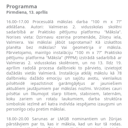
Programma
Pirmdiena, 13. aprīlis
16.00–17.00 Procesuālā mākslas darba “100 m x 7?”
atklāšana. Autori: Valmieras 2. vidusskolas skolēni
sadarbībā ar Praktisko pētījumu platformu “Māksla”.
Norises vieta: Dzirnavu ezeriņa promenāde, Ziloņu iela,
Valmiera. Vai mākslai jābūt saprotamai? Kā izskatītos
planēta bez mākslas? Vai ģeometrija ir māksla.
Pārvietojamo, mainīgo instalāciju “100 m x 7?” Praktisko
pētījumu platforma “Māksla” (PPPM) izstrādā sadarbībā ar
Valmieras 2. vidusskolas skolēniem, un no 13. līdz 19.
aprīlim radošā procesa dalībnieki to pārvieto, izvietojot
dažādās vietās Valmierā. Instalācija atklāj mākslu kā 78
dalībnieku dažādo emociju un sajūtu avotu, vienlaikus
pilsētvidē iepazīstinot garāmgājējus ar jauniešiem
aktuāliem jautājumiem par mākslas nozīmi. Virzoties cauri
pilsētai un līkumojot starp tiltiem, stabiņiem, laternām,
koku zariem un rotaļu laukumiem, darba struktūra
simboliski iezīmē arī katra indivīda iespējamo izaugsmi un
personīgo ceļu pretim mākslai.
18.00–20.00 Sarunas ar LMGB nominantiem un žūrijas
pārstāvjiem par to, kas ir māksla, kad un kur tā rodas.