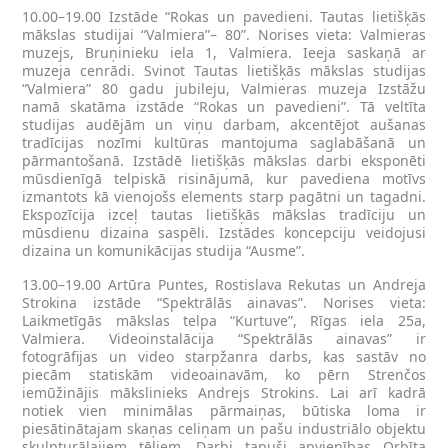
10.00–19.00 Izstāde “Rokas un pavedieni. Tautas lietišķās
mākslas studijai “Valmiera”– 80”. Norises vieta: Valmieras
muzejs, Bruņinieku iela 1, Valmiera. Ieeja saskaņā ar
muzeja cenrādi. Svinot Tautas lietišķās mākslas studijas
“Valmiera” 80 gadu jubileju, Valmieras muzeja Izstāžu
namā skatāma izstāde “Rokas un pavedieni”. Tā veltīta
studijas audējām un viņu darbam, akcentējot aušanas
tradīcijas nozīmi kultūras mantojuma saglabāšanā un
pārmantošanā. Izstādē lietišķās mākslas darbi eksponēti
mūsdienīgā telpiskā risinājumā, kur pavediena motīvs
izmantots kā vienojošs elements starp pagātni un tagadni.
Ekspozīcija izceļ tautas lietišķās mākslas tradīciju un
mūsdienu dizaina saspēli. Izstādes koncepciju veidojusi
dizaina un komunikācijas studija “Ausme”.
13.00–19.00 Artūra Puntes, Rostislava Rekutas un Andreja
Strokina izstāde “Spektrālās ainavas”. Norises vieta:
Laikmetīgās mākslas telpa “Kurtuve”, Rīgas iela 25a,
Valmiera. Videoinstalācija “Spektrālās ainavas” ir
fotogrāfijas un video starpžanra darbs, kas sastāv no
piecām statiskām videoainavām, ko pērn Strenčos
iemūžinājis mākslinieks Andrejs Strokins. Lai arī kadrā
notiek vien minimālas pārmaiņas, būtiska loma ir
piesātinātajam skaņas celiņam un pašu industriālo objektu
skulpturālajiem tēliem. Darbi tapuši apvienības Orbīta