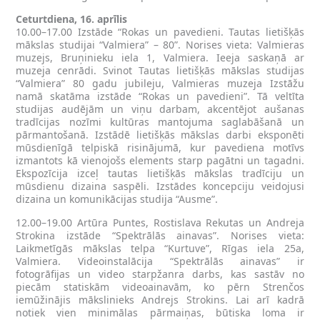
Ceturtdiena, 16. aprīlis
10.00–17.00 Izstāde “Rokas un pavedieni. Tautas lietišķās
mākslas studijai “Valmiera” – 80”. Norises vieta: Valmieras
muzejs, Bruņinieku iela 1, Valmiera. Ieeja saskaņā ar
muzeja cenrādi. Svinot Tautas lietišķās mākslas studijas
“Valmiera” 80 gadu jubileju, Valmieras muzeja Izstāžu
namā skatāma izstāde “Rokas un pavedieni”. Tā veltīta
studijas audējām un viņu darbam, akcentējot aušanas
tradīcijas nozīmi kultūras mantojuma saglabāšanā un
pārmantošanā. Izstādē lietišķās mākslas darbi eksponēti
mūsdienīgā telpiskā risinājumā, kur pavediena motīvs
izmantots kā vienojošs elements starp pagātni un tagadni.
Ekspozīcija izceļ tautas lietišķās mākslas tradīciju un
mūsdienu dizaina saspēli. Izstādes koncepciju veidojusi
dizaina un komunikācijas studija “Ausme”.
12.00–19.00 Artūra Puntes, Rostislava Rekutas un Andreja
Strokina izstāde “Spektrālās ainavas”. Norises vieta:
Laikmetīgās mākslas telpa “Kurtuve”, Rīgas iela 25a,
Valmiera. Videoinstalācija “Spektrālās ainavas” ir
fotogrāfijas un video starpžanra darbs, kas sastāv no
piecām statiskām videoainavām, ko pērn Strenčos
iemūžinājis mākslinieks Andrejs Strokins. Lai arī kadrā
notiek vien minimālas pārmaiņas, būtiska loma ir