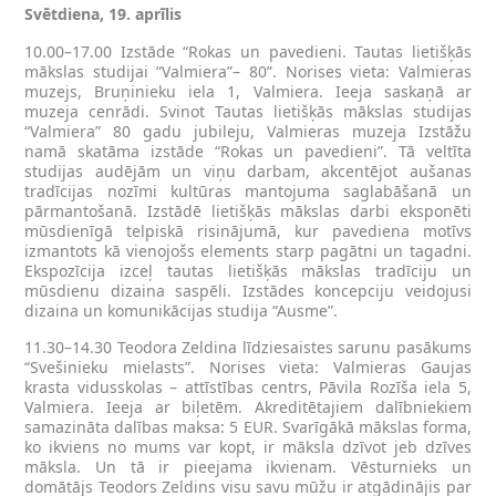
Svētdiena, 19. aprīlis
10.00–17.00 Izstāde “Rokas un pavedieni. Tautas lietišķās
mākslas studijai “Valmiera”– 80”. Norises vieta: Valmieras
muzejs, Bruņinieku iela 1, Valmiera. Ieeja saskaņā ar
muzeja cenrādi. Svinot Tautas lietišķās mākslas studijas
“Valmiera” 80 gadu jubileju, Valmieras muzeja Izstāžu
namā skatāma izstāde “Rokas un pavedieni”. Tā veltīta
studijas audējām un viņu darbam, akcentējot aušanas
tradīcijas nozīmi kultūras mantojuma saglabāšanā un
pārmantošanā. Izstādē lietišķās mākslas darbi eksponēti
mūsdienīgā telpiskā risinājumā, kur pavediena motīvs
izmantots kā vienojošs elements starp pagātni un tagadni.
Ekspozīcija izceļ tautas lietišķās mākslas tradīciju un
mūsdienu dizaina saspēli. Izstādes koncepciju veidojusi
dizaina un komunikācijas studija “Ausme”.
11.30–14.30 Teodora Zeldina līdziesaistes sarunu pasākums
“Svešinieku mielasts”. Norises vieta: Valmieras Gaujas
krasta vidusskolas – attīstības centrs, Pāvila Rozīša iela 5,
Valmiera. Ieeja ar biļetēm. Akreditētajiem dalībniekiem
samazināta dalības maksa: 5 EUR. Svarīgākā mākslas forma,
ko ikviens no mums var kopt, ir māksla dzīvot jeb dzīves
māksla. Un tā ir pieejama ikvienam. Vēsturnieks un
domātājs Teodors Zeldins visu savu mūžu ir atgādinājis par