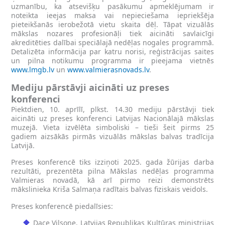
uzmanību, ka atsevišķu pasākumu apmeklējumam ir
noteikta ieejas maksa vai nepieciešama iepriekšēja
pieteikšanās ierobežotā vietu skaita dēļ. Tāpat vizuālās
mākslas nozares profesionāļi tiek aicināti savlaicīgi
akreditēties dalībai speciālajā nedēļas nogales programmā.
Detalizēta informācija par katru norisi, reģistrācijas saites
un pilna notikumu programma ir pieejama vietnēs
www.lmgb.lv
un
www.valmierasnovads.lv
.
Mediju pārstāvji aicināti uz preses
konferenci
Piektdien, 10. aprīlī, plkst. 14.30 mediju pārstāvji tiek
aicināti uz preses konferenci Latvijas Nacionālajā mākslas
muzejā. Vieta izvēlēta simboliski – tieši šeit pirms 25
gadiem aizsākās pirmās vizuālās mākslas balvas tradīcija
Latvijā.
Preses konferencē tiks izziņoti 2025. gada žūrijas darba
rezultāti, prezentēta pilna Mākslas nedēļas programma
Valmieras novadā, kā arī pirmo reizi demonstrēts
mākslinieka Kriša Salmaņa radītais balvas fiziskais veidols.
Preses konferencē piedalīsies:
Dace Vilsone, Latvijas Republikas Kultūras ministrijas