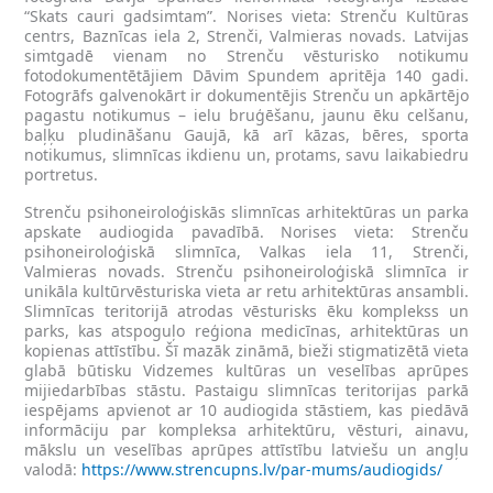
“Skats cauri gadsimtam”. Norises vieta: Strenču Kultūras
centrs, Baznīcas iela 2, Strenči, Valmieras novads. Latvijas
simtgadē vienam no Strenču vēsturisko notikumu
fotodokumentētājiem Dāvim Spundem apritēja 140 gadi.
Fotogrāfs galvenokārt ir dokumentējis Strenču un apkārtējo
pagastu notikumus – ielu bruģēšanu, jaunu ēku celšanu,
baļķu pludināšanu Gaujā, kā arī kāzas, bēres, sporta
notikumus, slimnīcas ikdienu un, protams, savu laikabiedru
portretus.
Strenču psihoneiroloģiskās slimnīcas arhitektūras un parka
apskate audiogida pavadībā. Norises vieta: Strenču
psihoneiroloģiskā slimnīca, Valkas iela 11, Strenči,
Valmieras novads. Strenču psihoneiroloģiskā slimnīca ir
unikāla kultūrvēsturiska vieta ar retu arhitektūras ansambli.
Slimnīcas teritorijā atrodas vēsturisks ēku komplekss un
parks, kas atspoguļo reģiona medicīnas, arhitektūras un
kopienas attīstību. Šī mazāk zināmā, bieži stigmatizētā vieta
glabā būtisku Vidzemes kultūras un veselības aprūpes
mijiedarbības stāstu. Pastaigu slimnīcas teritorijas parkā
iespējams apvienot ar 10 audiogida stāstiem, kas piedāvā
informāciju par kompleksa arhitektūru, vēsturi, ainavu,
mākslu un veselības aprūpes attīstību latviešu un angļu
valodā:
https://www.strencupns.lv/par-mums/audiogids/