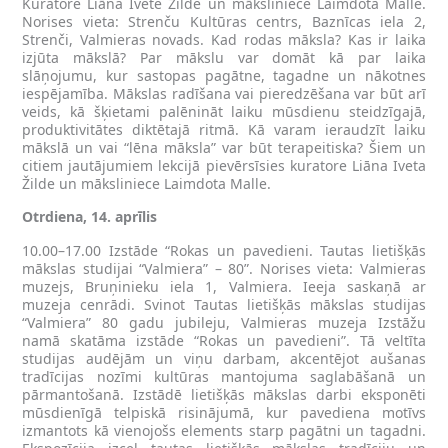
Kuratore Liāna Ivete Žilde un māksliniece Laimdota Malle.
Norises vieta: Strenču Kultūras centrs, Baznīcas iela 2,
Strenči, Valmieras novads. Kad rodas māksla? Kas ir laika
izjūta mākslā? Par mākslu var domāt kā par laika
slāņojumu, kur sastopas pagātne, tagadne un nākotnes
iespējamība. Mākslas radīšana vai pieredzēšana var būt arī
veids, kā šķietami palēnināt laiku mūsdienu steidzīgajā,
produktivitātes diktētajā ritmā. Kā varam ieraudzīt laiku
mākslā un vai “lēna māksla” var būt terapeitiska? Šiem un
citiem jautājumiem lekcijā pievērsīsies kuratore Liāna Iveta
Žilde un māksliniece Laimdota Malle.
Otrdiena, 14. aprīlis
10.00–17.00 Izstāde “Rokas un pavedieni. Tautas lietišķās
mākslas studijai “Valmiera” – 80”. Norises vieta: Valmieras
muzejs, Bruņinieku iela 1, Valmiera. Ieeja saskaņā ar
muzeja cenrādi. Svinot Tautas lietišķās mākslas studijas
“Valmiera” 80 gadu jubileju, Valmieras muzeja Izstāžu
namā skatāma izstāde “Rokas un pavedieni”. Tā veltīta
studijas audējām un viņu darbam, akcentējot aušanas
tradīcijas nozīmi kultūras mantojuma saglabāšanā un
pārmantošanā. Izstādē lietišķās mākslas darbi eksponēti
mūsdienīgā telpiskā risinājumā, kur pavediena motīvs
izmantots kā vienojošs elements starp pagātni un tagadni.