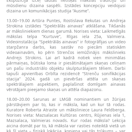
Ekspozīcija izceļ tautas lietišķās mākslas tradīciju un
mūsdienu dizaina saspēli. Izstādes koncepciju veidojusi
dizaina un komunikācijas studija “Ausme”.
13.00–19.00 Artūra Puntes, Rostislava Rekutas un Andreja
Strokina izstādes “Spektrālās ainavas” atklāšana. Tikšanās
ar māksliniekiem dienas garumā. Norises vieta: Laikmetīgās
mākslas telpa “Kurtuve”, Rīgas iela 25a, Valmiera.
Videoinstalācija “Spektrālās ainavas” ir fotogrāfijas un video
starpžanra darbs, kas sastāv no piecām statiskām
videoainavām, ko pērn Strenčos iemūžinājis mākslinieks
Andrejs Strokins. Lai arī kadrā notiek vien minimālas
pārmaiņas, būtiska loma ir piesātinātajam skaņas celiņam
un pašu industriālo objektu skulpturālajiem tēliem. Darbi
tapuši apvienības Orbīta rezidencē “Strenču sonifikācijas
stacija” 2024. gadā un pievēršas attēla un skaņas
spektrālajiem aspektiem, paplašinot domīgam ainavas
vērotājam pieejamo skaņas un attēla diapazonu.
18.00–20.00 Sarunas ar LMGB nominantiem un žūrijas
pārstāvjiem par to, kas ir māksla, kad un kur tā rodas.
Kuratore Roberta Atraste un māksliniece Laura Feldberga.
Norises vieta: Mazsalacas Kultūras centrs, Rūjienas iela 1,
Mazsalaca, Valmieras novads. Kur rodas māksla? Lekcija
aicina domāt par to, kā māksla var rasties noteiktā vietā un
kā šī vieta – fiziskā lokācija, kopiena vai tās trūkums – var