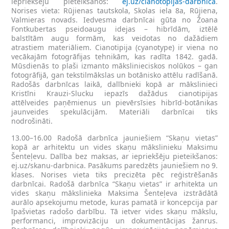
iepriekšēju pieteikšanos:
ej.uz/cianotopijas-darbnica
.
Norises vieta: Rūjienas tautskola, Skolas iela 8a, Rūjiena,
Valmieras novads. Iedvesma darbnīcai gūta no Žoana
Fontkubertas pseidoaugu idejas – hibrīdām, iztēlē
balstītām augu formām, kas veidotas no dažādiem
atrastiem materiāliem. Cianotipija (cyanotype) ir viena no
vecākajām fotogrāfijas tehnikām, kas radīta 1842. gadā.
Mūsdienās to plaši izmanto mākslinieciskos nolūkos – gan
fotogrāfijā, gan tekstilmākslas un botānisko attēlu radīšanā.
Radošās darbnīcas laikā, dalībnieki kopā ar mākslinieci
Kristīni Krauzi-Slucku iepazīs dažādus cianotipijas
attēlveides paņēmienus un pievērsīsies hibrīd-botānikas
jaunveides spekulācijām. Materiāli darbnīcai tiks
nodrošināti.
13.00–16.00 Radošā darbnīca jauniešiem “Skaņu vietas”
kopā ar arhitektu un vides skaņu mākslinieku Maksimu
Šenteļevu. Dalība bez maksas, ar iepriekšēju pieteikšanos:
ej.uz/skanu-darbnica. Pasākums paredzēts jauniešiem no 9.
klases. Norises vieta tiks precizēta pēc reģistrēšanās
darbnīcai. Radošā darbnīca “Skaņu vietas” ir arhitekta un
vides skaņu mākslinieka Maksima Šenteļeva izstrādātā
aurālo apsekojumu metode, kuras pamatā ir koncepcija par
īpašvietas radošo darbību. Tā ietver vides skaņu mākslu,
performanci, improvizāciju un dokumentācijas žanrus.