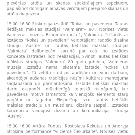
pievēršas attēla un skaņas spektrālajiem aspektiem,
paplašinot domīgam ainavas vērotājam pieejamo skaņas un
attēla diapazonu.
15.00–16.30 Ekskursija izstādē “Rokas un pavedieni. Tautas
lietišķās mākslas studijai “Valmiera”– 80”. Norises vieta:
Valmieras muzejs, Bruņinieku iela 1, Valmiera. Tikšanās ar
izstādes “Rokas un pavedieni” veidotājiem: radošo dizaina
studiju “Ausme“ un Tautas lietišķās mākslas studijas
“Valmiera“ dalībniecēm sarunā par ceļu no izstādes
koncepta izstrādes līdz realizācijai. Svinot Tautas lietišķās
mākslas studijas “Valmiera” 80 gadu jubileju, Valmieras
muzeja Izstāžu namā skatāma izstāde “Rokas un
pavedieni”. Tā veltīta studijas audējām un viņu darbam,
akcentējot aušanas tradīcijas nozīmi kultūras mantojuma
saglabāšanā un pārmantošanā. Izstādē lietišķās mākslas
darbi eksponēti mūsdienīgā telpiskā risinājumā, kur
pavediena motīvs izmantots kā vienojošs elements starp
pagātni un tagadni. Ekspozīcija izceļ tautas lietišķās
mākslas tradīciju un mūsdienu dizaina saspēli. Izstādes
koncepciju veidojusi dizaina un komunikācijas studija
“Ausme”.
15.30–16.30 Artūra Puntes, Rostislava Rekutas un Andreja
Strokina performance “Vijciema čiekurkalte”. Norises vieta: