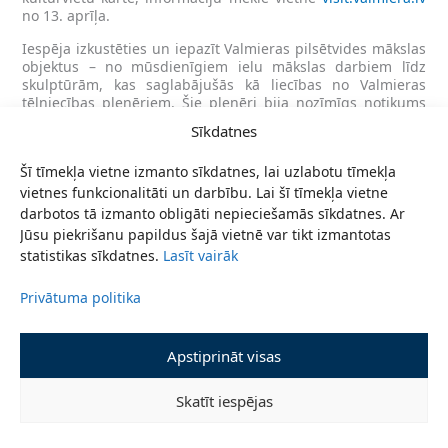
no 13. aprīļa.
Iespēja izkustēties un iepazīt Valmieras pilsētvides mākslas
objektus – no mūsdienīgiem ielu mākslas darbiem līdz
skulptūrām, kas saglabājušās kā liecības no Valmieras
tēlniecības plenēriem. Šie plenēri bija nozīmīgs notikums
20. gadsimta 80. gadu Latvijas mākslas dzīvē, atstājot
Sīkdatnes
unikālu mantojumu pilsētas ainavā. Sīkāka informācija par
pastaigas maršrutu pieejama no 13. aprīļa visit.valmiera.lv.
Šī tīmekļa vietne izmanto sīkdatnes, lai uzlabotu tīmekļa
“100 m x 7?” procesuālā mākslas darba apskate. Autori:
vietnes funkcionalitāti un darbību. Lai šī tīmekļa vietne
Valmieras 2. vidusskolas skolēni sadarbībā ar Praktisko
darbotos tā izmanto obligāti nepieciešamās sīkdatnes. Ar
pētījumu platformu “Māksla”. Norises vietas: Dzirnavu
Jūsu piekrišanu papildus šajā vietnē var tikt izmantotas
ezeriņa promenāde – Ziloņu iela (13.–15.04.), laukums starp
statistikas sīkdatnes.
Lasīt vairāk
Valmieras Kultūras centru un t/c “Valleta” (16.04.), Vecpuišu
parks (17.04.), Valmieras Gaujas krasta vidusskolas –
Privātuma politika
attīstības centra iekšpagalms (18.–19.04.). Vai mākslai jābūt
saprotamai? Kā izskatītos planēta bez mākslas? Vai
ģeometrija ir māksla? Pārvietojamo, mainīgo instalāciju
“100 m x 7?” Praktisko pētījumu platforma “Māksla” (PPPM)
Apstiprināt visas
izstrādā sadarbībā ar Valmieras 2. vidusskolas skolēniem,
un no 13. līdz 19. aprīlim radošā procesa dalībnieki to
Skatīt iespējas
pārvieto, izvietojot dažādās vietās Valmierā. Instalācija
atklāj mākslu kā 78 dalībnieku dažādo emociju un sajūtu
avotu, vienlaikus pilsētvidē iepazīstinot garāmgājējus ar