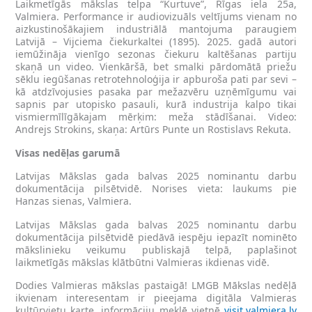
Laikmetīgās mākslas telpa “Kurtuve”, Rīgas iela 25a,
Valmiera. Performance ir audiovizuāls veltījums vienam no
aizkustinošākajiem industriālā mantojuma paraugiem
Latvijā – Vijciema čiekurkaltei (1895). 2025. gadā autori
iemūžināja vienīgo sezonas čiekuru kaltēšanas partiju
skaņā un video. Vienkāršā, bet smalki pārdomātā priežu
sēklu iegūšanas retrotehnoloģija ir apburoša pati par sevi –
kā atdzīvojusies pasaka par mežazvēru uzņēmīgumu vai
sapnis par utopisko pasauli, kurā industrija kalpo tikai
vismiermīlīgākajam mērķim: meža stādīšanai. Video:
Andrejs Strokins, skaņa: Artūrs Punte un Rostislavs Rekuta.
Visas nedēļas garumā
Latvijas Mākslas gada balvas 2025 nominantu darbu
dokumentācija pilsētvidē. Norises vieta: laukums pie
Hanzas sienas, Valmiera.
Latvijas Mākslas gada balvas 2025 nominantu darbu
dokumentācija pilsētvidē piedāvā iespēju iepazīt nominēto
mākslinieku veikumu publiskajā telpā, paplašinot
laikmetīgās mākslas klātbūtni Valmieras ikdienas vidē.
Dodies Valmieras mākslas pastaigā! LMGB Mākslas nedēļā
ikvienam interesentam ir pieejama digitāla Valmieras
kultūrvietu karte, informāciju meklē vietnē
visit.valmiera.lv