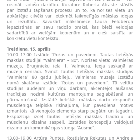
rosināt radošo darbību. Kuratore Roberta Atraste stāstīs
par izstāžu tapšanas procesu un to, kā norises vieta un
apkārtējie cilvēki var ietekmēt laikmetīgās mākslas idejas
un rezultātu. Savukārt māksliniece Laura Feldberga
iepazīstinās ar savu radošo praksi, kas bieži veidojas
sadarbībā ar vietējām kopienām un ir cieši saistīta ar
konkrētu vietu kontekstu.
Trešdiena, 15. aprīlis
10.00–17.00 Izstāde “Rokas un pavedieni. Tautas lietišķās
mākslas studijai “Valmiera” – 80”. Norises vieta: Valmieras
muzejs, Bruņinieku iela 1, Valmiera. Ieeja saskaņā ar
muzeja cenrādi. Svinot Tautas lietišķās mākslas studijas
“Valmiera” 80 gadu jubileju, Valmieras muzeja Izstāžu
namā skatāma izstāde “Rokas un pavedieni”. Tā veltīta
studijas audējām un viņu darbam, akcentējot aušanas
tradīcijas nozīmi kultūras mantojuma saglabāšanā un
pārmantošanā. Izstādē lietišķās mākslas darbi eksponēti
mūsdienīgā telpiskā risinājumā, kur pavediena motīvs
izmantots kā vienojošs elements starp pagātni un tagadni.
Ekspozīcija izceļ tautas lietišķās mākslas tradīciju un
mūsdienu dizaina saspēli. Izstādes koncepciju veidojusi
dizaina un komunikācijas studija “Ausme”.
13.00–19.00 Artūra Puntes, Rostislava Rekutas un Andreja