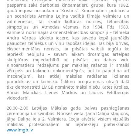
paspārnē sāka darboties kinoamatieru grupa, kura 1982.
gadā ieguva nosaukumu “Kristins”. Kinoamatieri publicista
un scenārista Armīna Ļejiņa vadībā filmēja Valmieru un
valmieriešus, tai skaitā kultūras norises, tēlniecības
simpozijus un Atmodas vēsmas. No 1984. līdz 1989.
Valmierā norisinājās akmenstēlniecības simpoziji – tēlnieka
Andra Vārpas izlolota iecere, kas saveda kopā jaunākās
paaudzes tēlniekus un viņu radošās idejas. Tās bija brīvas,
eksperimentālas norises, lai pilsētas vaibsti iegūtu ko
iepriekš nebijušu – savam laikam drosmīgas ārtelpas
skulptūras mijiedarbībā ar pilsētas un dabas vidi.
Kinoamatieru redzējums par mākslas rašanos ir smalki
vērojošs un laikmetu dokumentējošs, bet to papildina arī
inscenējumi, kas atklāj mākslas radīšanas ikdienas
paradoksus un komisko. Īsfilmu programmas otrajā daļā
tiks demonstrēti LMGB nominēto mākslinieču Kates Krolles,
Annas Malickas, Lienes Mackus un Lauras Feldbergas
videodarbi.
20.00–2.00 Latvijas Mākslas gada balvas pasniegšanas
ceremonija un svinības. Norises vieta: Jāņa Daliņa stadions,
Jāņa Daliņa iela 2, Valmiera. Ieeja atvērta visiem vizuālās
mākslas profesionāļiem ar iepriekšēju pieteikšanos
www.lmgb.lv