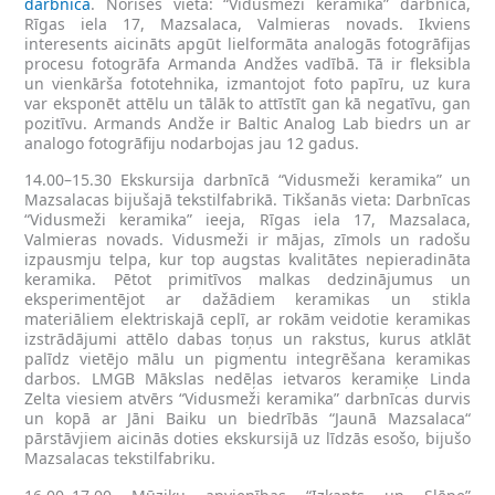
darbnica
. Norises vieta: “Vidusmeži keramika” darbnīca,
Rīgas iela 17, Mazsalaca, Valmieras novads. Ikviens
interesents aicināts apgūt lielformāta analogās fotogrāfijas
procesu fotogrāfa Armanda Andžes vadībā. Tā ir fleksibla
un vienkārša fototehnika, izmantojot foto papīru, uz kura
var eksponēt attēlu un tālāk to attīstīt gan kā negatīvu, gan
pozitīvu. Armands Andže ir Baltic Analog Lab biedrs un ar
analogo fotogrāfiju nodarbojas jau 12 gadus.
14.00–15.30 Ekskursija darbnīcā “Vidusmeži keramika” un
Mazsalacas bijušajā tekstilfabrikā. Tikšanās vieta: Darbnīcas
“Vidusmeži keramika” ieeja, Rīgas iela 17, Mazsalaca,
Valmieras novads. Vidusmeži ir mājas, zīmols un radošu
izpausmju telpa, kur top augstas kvalitātes nepieradināta
keramika. Pētot primitīvos malkas dedzinājumus un
eksperimentējot ar dažādiem keramikas un stikla
materiāliem elektriskajā ceplī, ar rokām veidotie keramikas
izstrādājumi attēlo dabas toņus un rakstus, kurus atklāt
palīdz vietējo mālu un pigmentu integrēšana keramikas
darbos. LMGB Mākslas nedēļas ietvaros keramiķe Linda
Zelta viesiem atvērs “Vidusmeži keramika” darbnīcas durvis
un kopā ar Jāni Baiku un biedrībās “Jaunā Mazsalaca“
pārstāvjiem aicinās doties ekskursijā uz līdzās esošo, bijušo
Mazsalacas tekstilfabriku.