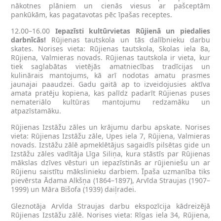
nākotnes plāniem un cienās viesus ar pašceptām
pankūkām, kas pagatavotas pēc īpašas receptes.
12.00–16.00
Iepazīsti kultūrvietas Rūjienā un piedalies
darbnīcās!
Rūjienas tautskola un tās dalībnieku darbu
skates. Norises vieta: Rūjienas tautskola, Skolas iela 8a,
Rūjiena, Valmieras novads. Rūjienas tautskola ir vieta, kur
tiek saglabātas vietējās amatniecības tradīcijas un
kulinārais mantojums, kā arī nodotas amatu prasmes
jaunajai paaudzei. Gadu gaitā ap to izveidojusies aktīva
amata pratēju kopiena, kas palīdz padarīt Rūjienas puses
nemateriālo kultūras mantojumu redzamāku un
atpazīstamāku.
Rūjienas Izstāžu zāles un krājumu darbu apskate. Norises
vieta: Rūjienas Izstāžu zāle, Upes iela 7, Rūjiena, Valmieras
novads. Izstāžu zālē apmeklētājus sagaidīs pilsētas gide un
Izstāžu zāles vadītāja Līga Siliņa, kura stāstīs par Rūjienas
mākslas dzīves vēsturi un iepazīstinās ar rūjieniešu un ar
Rūjienu saistītu mākslinieku darbiem. Īpaša uzmanība tiks
pievērsta Ādama Alkšņa (1864–1897), Arvīda Straujas (1907–
1999) un Māra Bišofa (1939) daiļradei.
Gleznotāja Arvīda Straujas darbu ekspozīcija kādreizējā
Rūjienas Izstāžu zālē. Norises vieta: Rīgas iela 34, Rūjiena,