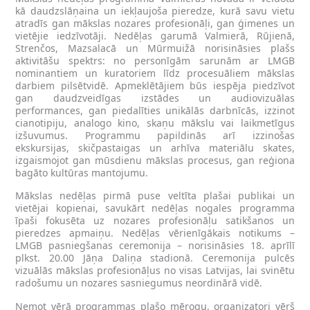
kā daudzslāņaina un iekļaujoša pieredze, kurā savu vietu
atradīs gan mākslas nozares profesionāļi, gan ģimenes un
vietējie iedzīvotāji. Nedēļas garumā Valmierā, Rūjienā,
Strenčos, Mazsalacā un Mūrmuižā norisināsies plašs
aktivitāšu spektrs: no personīgām sarunām ar LMGB
nominantiem un kuratoriem līdz procesuāliem mākslas
darbiem pilsētvidē. Apmeklētājiem būs iespēja piedzīvot
gan daudzveidīgas izstādes un audiovizuālas
performances, gan piedalīties unikālās darbnīcās, izzinot
cianotipiju, analogo kino, skaņu mākslu vai laikmetīgus
izšuvumus. Programmu papildinās arī izzinošas
ekskursijas, skičpastaigas un arhīva materiālu skates,
izgaismojot gan mūsdienu mākslas procesus, gan reģiona
bagāto kultūras mantojumu.
Mākslas nedēļas pirmā puse veltīta plašai publikai un
vietējai kopienai, savukārt nedēļas nogales programma
īpaši fokusēta uz nozares profesionāļu satikšanos un
pieredzes apmaiņu. Nedēļas vērienīgākais notikums –
LMGB pasniegšanas ceremonija – norisināsies 18. aprīlī
plkst. 20.00 Jāņa Daliņa stadionā. Ceremonija pulcēs
vizuālās mākslas profesionāļus no visas Latvijas, lai svinētu
radošumu un nozares sasniegumus neordinārā vidē.
Ņemot vērā programmas plašo mērogu, organizatori vērš