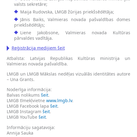
valsts sekretāre;
Maija Rudovska, LMGB žūrijas priekšsēdētāja;
Jānis Baiks, Valmieras novada pašvaldības domes
priekšsēdētājs;
Liene Jakobsone, Valmieras novada Kultūras
pārvaldes vadītāja.
Reģistrācija medijiem šeit
Atbalsta: Latvijas Republikas Kultūras ministrija un
Valmieras novada pašvaldība.
LMGB un LMGB Mākslas nedēļas vizuālās identitātes autore
– Una Grants.
Noderīga informācija:
Balvas nolikums
šeit
.
LMGB tīmekļvietne
www.lmgb.lv
.
LMGB Facebook lapa
šeit
.
LMGB Instagram
šeit
.
LMGB YouTube
šeit
.
Informāciju sagatavoja:
Annija Sauka