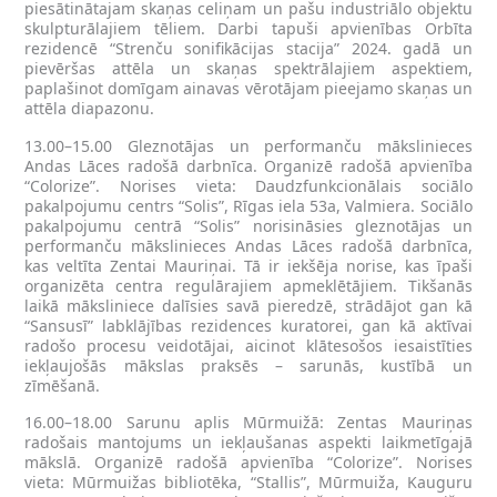
piesātinātajam skaņas celiņam un pašu industriālo objektu
skulpturālajiem tēliem. Darbi tapuši apvienības Orbīta
rezidencē “Strenču sonifikācijas stacija” 2024. gadā un
pievēršas attēla un skaņas spektrālajiem aspektiem,
paplašinot domīgam ainavas vērotājam pieejamo skaņas un
attēla diapazonu.
13.00–15.00 Gleznotājas un performanču mākslinieces
Andas Lāces radošā darbnīca. Organizē radošā apvienība
“Colorize”. Norises vieta: Daudzfunkcionālais sociālo
pakalpojumu centrs “Solis”, Rīgas iela 53a, Valmiera. Sociālo
pakalpojumu centrā “Solis” norisināsies gleznotājas un
performanču mākslinieces Andas Lāces radošā darbnīca,
kas veltīta Zentai Mauriņai. Tā ir iekšēja norise, kas īpaši
organizēta centra regulārajiem apmeklētājiem. Tikšanās
laikā māksliniece dalīsies savā pieredzē, strādājot gan kā
“Sansusī” labklājības rezidences kuratorei, gan kā aktīvai
radošo procesu veidotājai, aicinot klātesošos iesaistīties
iekļaujošās mākslas praksēs – sarunās, kustībā un
zīmēšanā.
16.00–18.00 Sarunu aplis Mūrmuižā: Zentas Mauriņas
radošais mantojums un iekļaušanas aspekti laikmetīgajā
mākslā. Organizē radošā apvienība “Colorize”. Norises
vieta: Mūrmuižas bibliotēka, “Stallis”, Mūrmuiža, Kauguru