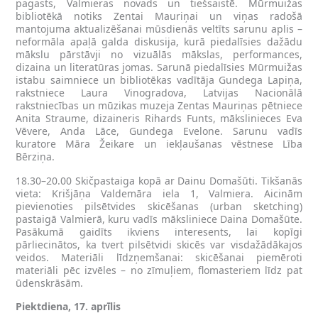
pagasts, Valmieras novads un tiešsaistē. Mūrmuižas
bibliotēkā notiks Zentai Mauriņai un viņas radošā
mantojuma aktualizēšanai mūsdienās veltīts sarunu aplis –
neformāla apaļā galda diskusija, kurā piedalīsies dažādu
mākslu pārstāvji no vizuālās mākslas, performances,
dizaina un literatūras jomas. Sarunā piedalīsies Mūrmuižas
istabu saimniece un bibliotēkas vadītāja Gundega Lapiņa,
rakstniece Laura Vinogradova, Latvijas Nacionālā
rakstniecības un mūzikas muzeja Zentas Mauriņas pētniece
Anita Straume, dizaineris Rihards Funts, mākslinieces Eva
Vēvere, Anda Lāce, Gundega Evelone. Sarunu vadīs
kuratore Māra Žeikare un iekļaušanas vēstnese Lība
Bērziņa.
18.30–20.00 Skičpastaiga kopā ar Dainu Domašūti. Tikšanās
vieta: Krišjāņa Valdemāra iela 1, Valmiera. Aicinām
pievienoties pilsētvides skicēšanas (urban sketching)
pastaigā Valmierā, kuru vadīs māksliniece Daina Domašūte.
Pasākumā gaidīts ikviens interesents, lai kopīgi
pārliecinātos, ka tvert pilsētvidi skicēs var visdažādākajos
veidos. Materiāli līdzņemšanai: skicēšanai piemēroti
materiāli pēc izvēles – no zīmuļiem, flomasteriem līdz pat
ūdenskrāsām.
Piektdiena, 17. aprīlis