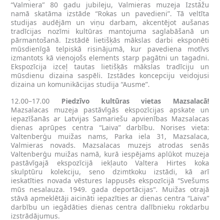
“Valmiera” 80 gadu jubileju, Valmieras muzeja Izstāžu
namā skatāma izstāde “Rokas un pavedieni”. Tā veltīta
studijas audējām un viņu darbam, akcentējot aušanas
tradīcijas nozīmi kultūras mantojuma saglabāšanā un
pārmantošanā. Izstādē lietišķās mākslas darbi eksponēti
mūsdienīgā telpiskā risinājumā, kur pavediena motīvs
izmantots kā vienojošs elements starp pagātni un tagadni.
Ekspozīcija izceļ tautas lietišķās mākslas tradīciju un
mūsdienu dizaina saspēli. Izstādes koncepciju veidojusi
dizaina un komunikācijas studija “Ausme”.
12.00–17.00
Piedzīvo kultūras vietas Mazsalacā!
Mazsalacas muzeja pastāvīgās ekspozīcijas apskate un
iepazīšanās ar Latvijas Samariešu apvienības Mazsalacas
dienas aprūpes centra “Laiva” darbību. Norises vieta:
Valtenberģu muižas nams, Parka iela 31, Mazsalaca,
Valmieras novads. Mazsalacas muzejs atrodas senās
Valtenberģu muižas namā, kurā iespējams aplūkot muzeja
pastāvīgajā ekspozīcijā iekļauto Valtera Hirtes koka
skulptūru kolekciju, seno dzimtkoku izstādi, kā arī
ieskatīties novada vēstures lappusēs ekspozīcijā “Svešums
mūs nesalauza. 1949. gada deportācijas“. Muižas otrajā
stāvā apmeklētāji aicināti iepazīties ar dienas centra “Laiva”
darbību un iegādāties dienas centra dalībnieku rokdarbu
izstrādājumus.