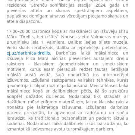
rezidencē “Strenču sonifikācijas stacija” 2024. gadā un
pievēršas attēla un skaņas spektrālajiem aspektiem,
paplašinot domīgam ainavas vērotājam pieejamo skaņas un
attēla diapazonu.
17.00–20.00 Darbnīca kopā ar mākslinieci un izšuvēju Elīzu
Māru “Drellis, bet izšūts”. Norises vieta: Valmieras muzejs,
Bruņinieku iela 1, Valmiera. Dalība: ieejas biļete muzejā.
Vietu skaits ierobežots, dalība ar iepriekšēju pieteikšanos:
ej.uz/darbnica-drellis
. Darbnīcas laikā māksliniece un
izšuvēja Elīza Māra aicinās pievērsties austajiem dreļļu
rakstiem – klasiskiem, ģeometriskiem un simetriskiem
motīviem, kurus esam pieraduši redzēt tautas lietišķajā
mākslā austā veidā, šajā nodarbībā tos interpretējot
izšuvumos. Izšūšanā sastopamas vairākas tehnikas, kurās
ģeometrija ir tikpat nozīmīga kā aušanā. Meistarklases laikā
māksliniece kopā ar dalībniekiem pētīs, kā šo struktūru
adaptēt dažādos dūrienos. Nodarbībā tiks strādāts ar
dažādiem mūsdienīgiem materiāliem, lai no klasiska raksta
nonāktu pie laikmetīga izšuvuma. Izšūšanas darbnīca
paredz precizitāti, to apvienojot ar radošumu un spēju
ieraudzīt, kā tradicionālo personalizēt un padarīt aktuālu
šodienai. Nodarbības laikā dalībnieki izšūs paraudziņu, ko
izmantot kā iedvesmas avotu turpmākajiem darbiem.