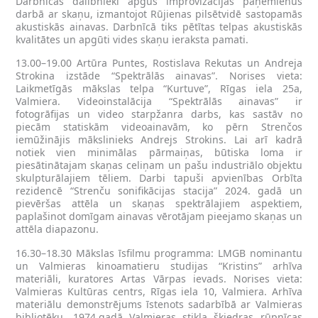
Darbnīcas dalībnieki apgūs improvizācijas paņēmienus
darbā ar skaņu, izmantojot Rūjienas pilsētvidē sastopamās
akustiskās ainavas. Darbnīcā tiks pētītas telpas akustiskās
kvalitātes un apgūti vides skaņu ieraksta pamati.
13.00–19.00 Artūra Puntes, Rostislava Rekutas un Andreja
Strokina izstāde “Spektrālās ainavas”. Norises vieta:
Laikmetīgās mākslas telpa “Kurtuve”, Rīgas iela 25a,
Valmiera. Videoinstalācija “Spektrālās ainavas” ir
fotogrāfijas un video starpžanra darbs, kas sastāv no
piecām statiskām videoainavām, ko pērn Strenčos
iemūžinājis mākslinieks Andrejs Strokins. Lai arī kadrā
notiek vien minimālas pārmaiņas, būtiska loma ir
piesātinātajam skaņas celiņam un pašu industriālo objektu
skulpturālajiem tēliem. Darbi tapuši apvienības Orbīta
rezidencē “Strenču sonifikācijas stacija” 2024. gadā un
pievēršas attēla un skaņas spektrālajiem aspektiem,
paplašinot domīgam ainavas vērotājam pieejamo skaņas un
attēla diapazonu.
16.30–18.30 Mākslas īsfilmu programma: LMGB nominantu
un Valmieras kinoamatieru studijas “Kristins” arhīva
materiāli, kuratores Artas Vārpas ievads. Norises vieta:
Valmieras Kultūras centrs, Rīgas iela 10, Valmiera. Arhīva
materiālu demonstrējums īstenots sadarbībā ar Valmieras
bibliotēku. 1974.gadā Valmieras stikla šķiedras rūpnīcas