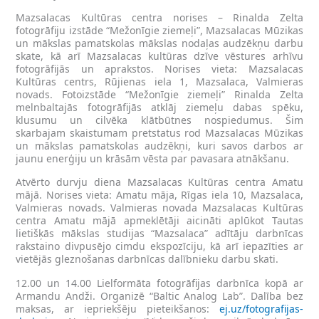
Mazsalacas Kultūras centra norises – Rinalda Zelta
fotogrāfiju izstāde “Mežonīgie ziemeļi”, Mazsalacas Mūzikas
un mākslas pamatskolas mākslas nodaļas audzēkņu darbu
skate, kā arī Mazsalacas kultūras dzīve vēstures arhīvu
fotogrāfijās un aprakstos. Norises vieta: Mazsalacas
Kultūras centrs, Rūjienas iela 1, Mazsalaca, Valmieras
novads. Fotoizstāde “Mežonīgie ziemeļi” Rinalda Zelta
melnbaltajās fotogrāfijās atklāj ziemeļu dabas spēku,
klusumu un cilvēka klātbūtnes nospiedumus. Šim
skarbajam skaistumam pretstatus rod Mazsalacas Mūzikas
un mākslas pamatskolas audzēkņi, kuri savos darbos ar
jaunu enerģiju un krāsām vēsta par pavasara atnākšanu.
Atvērto durvju diena Mazsalacas Kultūras centra Amatu
mājā. Norises vieta: Amatu māja, Rīgas iela 10, Mazsalaca,
Valmieras novads. Valmieras novada Mazsalacas Kultūras
centra Amatu mājā apmeklētāji aicināti aplūkot Tautas
lietišķās mākslas studijas “Mazsalaca” adītāju darbnīcas
rakstaino divpusējo cimdu ekspozīciju, kā arī iepazīties ar
vietējās gleznošanas darbnīcas dalībnieku darbu skati.
12.00 un 14.00 Lielformāta fotogrāfijas darbnīca kopā ar
Armandu Andži. Organizē “Baltic Analog Lab”. Dalība bez
maksas, ar iepriekšēju pieteikšanos:
ej.uz/fotografijas-