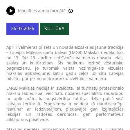
Klausīties audio formātā
26.03.2026
KULTŪRA
Aprīlī Valmieras pilsētā un novadā aizsāksies jauna tradīcija
– Latvijas Mākslas gada balvas (LMGB) Mākslas nedēļa, kas
no 13. līdz 19. aprīlim iedzīvinās Valmieras novada ielas,
skolas un kultūrtelpas. Šis notikums iezīmē vēsturisku
pagriezienu, jo turpmāk valsts nozīmīgākais vizuālās
mākslas apbalvojums katru gadu ceļos uz citu Latvijas
pilsētu, par pirmo pieturpunktu izvēloties Valmieru.
LMGB Mākslas nedēļa ir izveidota, lai tuvinātu profesionālo
mākslu sabiedrībai, veicinātu nozares speciālistu sadarbību
un apliecinātu, ka augstvērtīga kultūras dzīve pulsē visā
Latvijas teritorijā. Programma ir veidota kā daudzveidīga
“saruna” ar iedzīvotājiem, piedāvājot gan izglītojošas
lekcijas un radošas darbnīcas, gan performatīvus
atklājumus pilsētvidē.
Mākslas nedēļas programma Valmieras novadā ir veidota