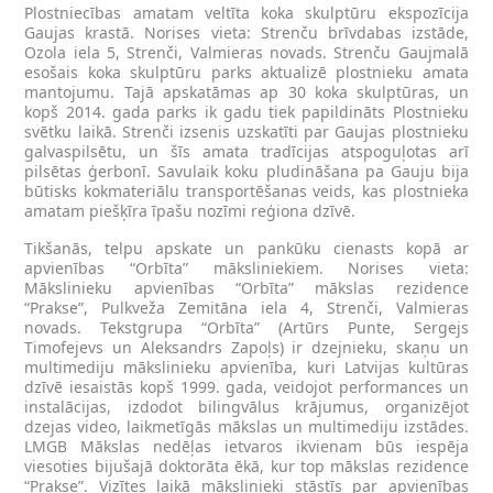
Plostniecības amatam veltīta koka skulptūru ekspozīcija
Gaujas krastā. Norises vieta: Strenču brīvdabas izstāde,
Ozola iela 5, Strenči, Valmieras novads. Strenču Gaujmalā
esošais koka skulptūru parks aktualizē plostnieku amata
mantojumu. Tajā apskatāmas ap 30 koka skulptūras, un
kopš 2014. gada parks ik gadu tiek papildināts Plostnieku
svētku laikā. Strenči izsenis uzskatīti par Gaujas plostnieku
galvaspilsētu, un šīs amata tradīcijas atspoguļotas arī
pilsētas ģerbonī. Savulaik koku pludināšana pa Gauju bija
būtisks kokmateriālu transportēšanas veids, kas plostnieka
amatam piešķīra īpašu nozīmi reģiona dzīvē.
Tikšanās, telpu apskate un pankūku cienasts kopā ar
apvienības “Orbīta” māksliniekiem. Norises vieta:
Mākslinieku apvienības “Orbīta” mākslas rezidence
“Prakse”, Pulkveža Zemitāna iela 4, Strenči, Valmieras
novads. Tekstgrupa “Orbīta” (Artūrs Punte, Sergejs
Timofejevs un Aleksandrs Zapoļs) ir dzejnieku, skaņu un
multimediju mākslinieku apvienība, kuri Latvijas kultūras
dzīvē iesaistās kopš 1999. gada, veidojot performances un
instalācijas, izdodot bilingvālus krājumus, organizējot
dzejas video, laikmetīgās mākslas un multimediju izstādes.
LMGB Mākslas nedēļas ietvaros ikvienam būs iespēja
viesoties bijušajā doktorāta ēkā, kur top mākslas rezidence
“Prakse”. Vizītes laikā mākslinieki stāstīs par apvienības