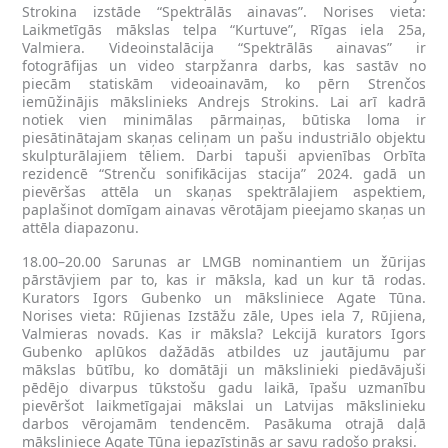
Strokina izstāde “Spektrālās ainavas”. Norises vieta:
Laikmetīgās mākslas telpa “Kurtuve”, Rīgas iela 25a,
Valmiera. Videoinstalācija “Spektrālās ainavas” ir
fotogrāfijas un video starpžanra darbs, kas sastāv no
piecām statiskām videoainavām, ko pērn Strenčos
iemūžinājis mākslinieks Andrejs Strokins. Lai arī kadrā
notiek vien minimālas pārmaiņas, būtiska loma ir
piesātinātajam skaņas celiņam un pašu industriālo objektu
skulpturālajiem tēliem. Darbi tapuši apvienības Orbīta
rezidencē “Strenču sonifikācijas stacija” 2024. gadā un
pievēršas attēla un skaņas spektrālajiem aspektiem,
paplašinot domīgam ainavas vērotājam pieejamo skaņas un
attēla diapazonu.
18.00–20.00 Sarunas ar LMGB nominantiem un žūrijas
pārstāvjiem par to, kas ir māksla, kad un kur tā rodas.
Kurators Igors Gubenko un māksliniece Agate Tūna.
Norises vieta: Rūjienas Izstāžu zāle, Upes iela 7, Rūjiena,
Valmieras novads. Kas ir māksla? Lekcijā kurators Igors
Gubenko aplūkos dažādās atbildes uz jautājumu par
mākslas būtību, ko domātāji un mākslinieki piedāvājuši
pēdējo divarpus tūkstošu gadu laikā, īpašu uzmanību
pievēršot laikmetīgajai mākslai un Latvijas mākslinieku
darbos vērojamām tendencēm. Pasākuma otrajā daļā
māksliniece Agate Tūna iepazīstinās ar savu radošo praksi.