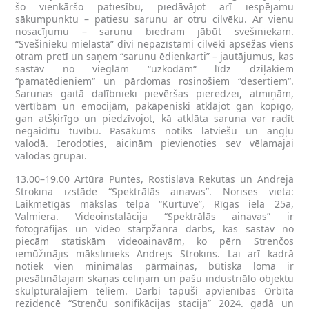
šo vienkāršo patiesību, piedāvājot arī iespējamu
sākumpunktu – patiesu sarunu ar otru cilvēku. Ar vienu
nosacījumu – sarunu biedram jābūt svešiniekam.
“Svešinieku mielastā” divi nepazīstami cilvēki apsēžas viens
otram pretī un saņem “sarunu ēdienkarti” – jautājumus, kas
sastāv no vieglām “uzkodām“ līdz dziļākiem
“pamatēdieniem“ un pārdomas rosinošiem “desertiem“.
Sarunas gaitā dalībnieki pievēršas pieredzei, atmiņām,
vērtībām un emocijām, pakāpeniski atklājot gan kopīgo,
gan atšķirīgo un piedzīvojot, kā atklāta saruna var radīt
negaidītu tuvību. Pasākums notiks latviešu un angļu
valodā. Ierodoties, aicinām pievienoties sev vēlamajai
valodas grupai.
13.00–19.00 Artūra Puntes, Rostislava Rekutas un Andreja
Strokina izstāde “Spektrālās ainavas”. Norises vieta:
Laikmetīgās mākslas telpa “Kurtuve”, Rīgas iela 25a,
Valmiera. Videoinstalācija “Spektrālās ainavas” ir
fotogrāfijas un video starpžanra darbs, kas sastāv no
piecām statiskām videoainavām, ko pērn Strenčos
iemūžinājis mākslinieks Andrejs Strokins. Lai arī kadrā
notiek vien minimālas pārmaiņas, būtiska loma ir
piesātinātajam skaņas celiņam un pašu industriālo objektu
skulpturālajiem tēliem. Darbi tapuši apvienības Orbīta
rezidencē “Strenču sonifikācijas stacija” 2024. gadā un