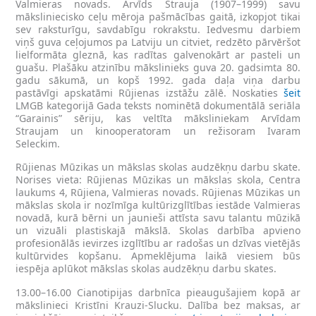
Valmieras novads. Arvīds Strauja (1907–1999) savu
māksliniecisko ceļu mēroja pašmācības gaitā, izkopjot tikai
sev raksturīgu, savdabīgu rokrakstu. Iedvesmu darbiem
viņš guva ceļojumos pa Latviju un citviet, redzēto pārvēršot
lielformāta gleznā, kas radītas galvenokārt ar pasteli un
guašu. Plašāku atzinību mākslinieks guva 20. gadsimta 80.
gadu sākumā, un kopš 1992. gada daļa viņa darbu
pastāvīgi apskatāmi Rūjienas izstāžu zālē. Noskaties
šeit
LMGB kategorijā Gada teksts nominētā dokumentālā seriāla
“Garainis” sēriju, kas veltīta māksliniekam Arvīdam
Straujam un kinooperatoram un režisoram Ivaram
Seleckim.
Rūjienas Mūzikas un mākslas skolas audzēkņu darbu skate.
Norises vieta: Rūjienas Mūzikas un mākslas skola, Centra
laukums 4, Rūjiena, Valmieras novads. Rūjienas Mūzikas un
mākslas skola ir nozīmīga kultūrizglītības iestāde Valmieras
novadā, kurā bērni un jaunieši attīsta savu talantu mūzikā
un vizuāli plastiskajā mākslā. Skolas darbība apvieno
profesionālās ievirzes izglītību ar radošas un dzīvas vietējās
kultūrvides kopšanu. Apmeklējuma laikā viesiem būs
iespēja aplūkot mākslas skolas audzēkņu darbu skates.
13.00–16.00 Cianotipijas darbnīca pieaugušajiem kopā ar
mākslinieci Kristīni Krauzi-Slucku. Dalība bez maksas, ar