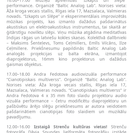
16.00–17.00 Mūziķu apvienības “Izkapts un Slēpe”
performance. Organizē “Baltic Analog Lab”. Norises vieta:
Āža kroga vecais stallis, Rīgas iela 17, Mazsalaca, Valmieras
novads. “Izkapts un Slēpe” ir eksperimentālais improvizētās
mūzikas projekts, kas izmanto dažādus pašdarinātus
akustiskus un elektroakustiskus instrumentus, tai skaitā ar
ģitārstīgu novilktu slēpi. Viņu mūzika atgādina meditatīvas
Indijas rāgas un latviešu kokles skaņas. Kolektīvā dalībnieki
– Maksims Šenteļevs, Toms Ceļmillers, Emīls Vilcāns, Ilze
Ceļmillere. Priekšnesumu papildinās Baltic Analog Lab
analogās projekcijas uz balta ekrāna, izmantojot
diaprojektorus, 16mm kino projektorus un dažādus
gaismas objektus.
17.00–18.00 Andra Fedotova audiovizuāla performance
“Cianotipiskais multiverss”. Organizē “Baltic Analog Lab”.
Norises vieta: Āža kroga vecais stallis, Rīgas iela 17,
Mazsalaca, Valmieras novads. “Cianotipiskais multiverss“ ir
Andra Fedotova 4 x 35 mm foto slaidu projektoru audio
vizuāla performance – četru modificētu diaprojektoru un
pašbūvētu ārējo slēģu priekšnesums ar autora veidotiem
pašdarinātiem cianotipijas foto slaidiem un muzikālu
pavadījumu.
12.00–16.00
Izstaigā Strenču kultūras vietas!
Strenču
fotogrāfa Dāvja Spundes lielformāta fotogrāfiju izstāde