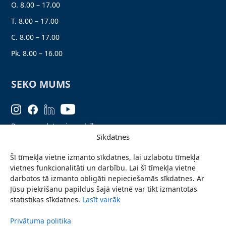
O. 8.00 – 17.00
T. 8.00 – 17.00
C. 8.00 – 17.00
Pk. 8.00 – 16.00
SEKO MUMS
Personas datu aizsardzība
Sīkdatnes
Lapas karte
Šī tīmekļa vietne izmanto sīkdatnes, lai uzlabotu tīmekļa
Ziņo par problēmu
vietnes funkcionalitāti un darbību. Lai šī tīmekļa vietne
Pieteikties jaunumiem
darbotos tā izmanto obligāti nepieciešamās sīkdatnes. Ar
Jūsu piekrišanu papildus šajā vietnē var tikt izmantotas
Piekļūstamības paziņojums
statistikas sīkdatnes.
Lasīt vairāk
Privātuma politika