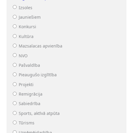
Izsoles
Jauniešiem
Konkursi
Kultūra
Mazsalacas apvienība
NVO
Pašvaldība
Pieaugušo izglītība
Projekti
Remigrācija
Sabiedrība
Sports, aktīvā atpūta
Tūrisms
Uzņēmējdarbība