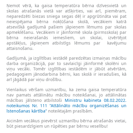
Ņemot vērā, ka gaisa temperatūra bērna dzīvesvietā un
skolas atrašanās vietā var atšķirties, vai arī, piemēram,
neparedzēti biezas sniega segas dēļ ir apgrūtināta vai pat
neiespējama bērna nokļūšana skolā, vecākiem katrā
atsevišķā gadījumā pašiem jāpieņem lēmums par skolas
apmeklēšanu. Vecākiem ir jāinformē skola (pirmsskola) par
bērna neierašanās iemesliem, un skolai, izvērtējot
apstākļus, jāpieņem atbilstīgs lēmums par kavējumu
attaisnošanu.
Gadījumā, ja izglītības iestādē paredzētas izmaiņas mācību
darba organizācijā, par to savlaicīgi jāinformē skolēni un
viņu vecāki. Tomēr izglītības iestādēm ir jābūt atvērtām,
pedagogiem jānodarbina bērni, kas skolā ir ieradušies, kā
arī jāgādā par viņu drošību.
Vienlaikus vēršam uzmanību, ka zema gaisa temperatūra
nav pamats attālinātu mācību noteikšanai, jo attālinātas
mācības jāīsteno atbilstoši
Ministru kabineta 08.02.2022.
noteikumos Nr. 111 “Attālināto mācību organizēšanas un
īstenošanas kārtība”
noteiktajām prasībām.
Aicinām vecākus pievērst uzmanību bērna atrašanās vietai,
būt piesardzīgiem un rūpēties par bērnu veselību!