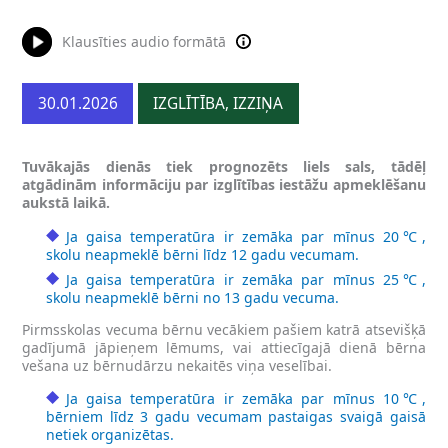
Klausīties audio formātā
30.01.2026
IZGLĪTĪBA, IZZIŅA
Tuvākajās dienās tiek prognozēts liels sals, tādēļ
atgādinām informāciju par izglītības iestāžu apmeklēšanu
aukstā laikā.
Ja gaisa temperatūra ir zemāka par mīnus 20℃,
skolu neapmeklē bērni līdz 12 gadu vecumam.
Ja gaisa temperatūra ir zemāka par mīnus 25℃,
skolu neapmeklē bērni no 13 gadu vecuma.
Pirmsskolas vecuma bērnu vecākiem pašiem katrā atsevišķā
gadījumā jāpieņem lēmums, vai attiecīgajā dienā bērna
vešana uz bērnudārzu nekaitēs viņa veselībai.
Ja gaisa temperatūra ir zemāka par mīnus 10℃,
bērniem līdz 3 gadu vecumam pastaigas svaigā gaisā
netiek organizētas.