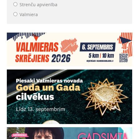
Strenču apvienība
Valmiera