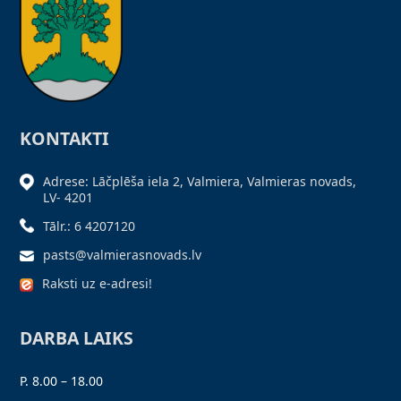
KONTAKTI
Adrese: Lāčplēša iela 2, Valmiera, Valmieras novads,
LV- 4201
Tālr.: 6 4207120
pasts@valmierasnovads.lv
Raksti uz e-adresi!
DARBA LAIKS
P. 8.00 – 18.00