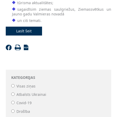
tūrisma aktualitātes;
sagaidīsim ziemas saulgriežus, Ziemassvētkus un
Jauno gadu Valmieras novadā
un citi temati.
Lasīt šeit
KATEGORIJAS
Visas ziņas
Atbalsts Ukrainai
Covid-19
Drošība