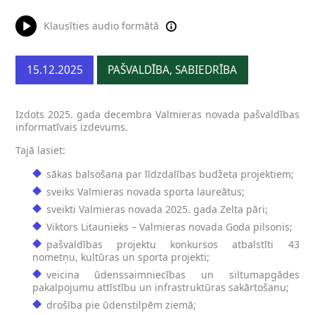
Klausīties audio formātā
15.12.2025
PAŠVALDĪBA, SABIEDRĪBA
Izdots 2025. gada decembra Valmieras novada pašvaldības
informatīvais izdevums.
Tajā lasiet:
sākas balsošana par līdzdalības budžeta projektiem;
sveiks Valmieras novada sporta laureātus;
sveikti Valmieras novada 2025. gada Zelta pāri;
Viktors Litaunieks – Valmieras novada Goda pilsonis;
pašvaldības projektu konkursos atbalstīti 43
nometņu, kultūras un sporta projekti;
veicina ūdenssaimniecības un siltumapgādes
pakalpojumu attīstību un infrastruktūras sakārtošanu;
drošība pie ūdenstilpēm ziemā;