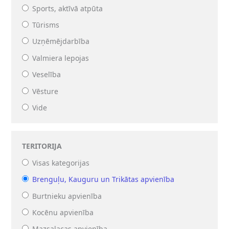
Sports, aktīvā atpūta
Tūrisms
Uzņēmējdarbība
Valmiera lepojas
Veselība
Vēsture
Vide
TERITORIJA
Visas kategorijas
Brenguļu, Kauguru un Trikātas apvienība
Burtnieku apvienība
Kocēnu apvienība
Mazsalacas apvienība