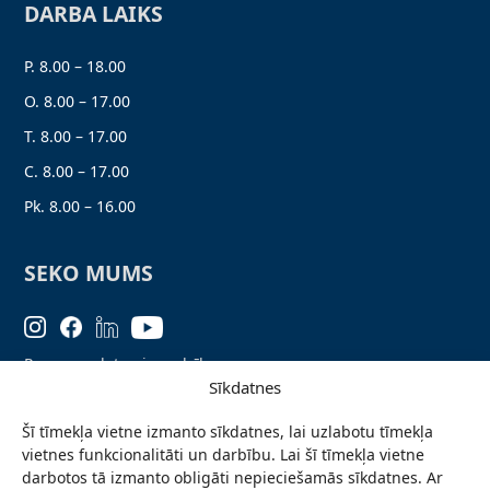
DARBA LAIKS
P. 8.00 – 18.00
O. 8.00 – 17.00
T. 8.00 – 17.00
C. 8.00 – 17.00
Pk. 8.00 – 16.00
SEKO MUMS
Personas datu aizsardzība
Sīkdatnes
Lapas karte
Šī tīmekļa vietne izmanto sīkdatnes, lai uzlabotu tīmekļa
Ziņo par problēmu
vietnes funkcionalitāti un darbību. Lai šī tīmekļa vietne
Pieteikties jaunumiem
darbotos tā izmanto obligāti nepieciešamās sīkdatnes. Ar