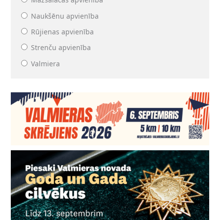
Naukšēnu apvienība
Rūjienas apvienība
Strenču apvienība
Valmiera