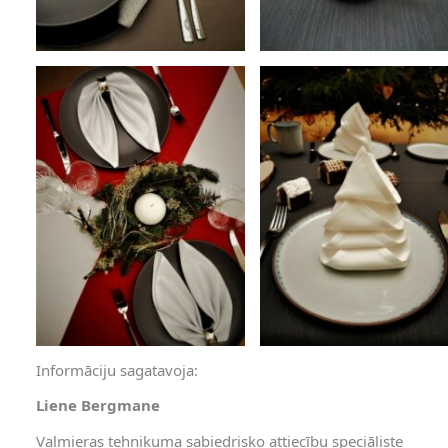
Informāciju sagatavoja:
Liene Bergmane
Valmieras tehnikuma sabiedrisko attiecību speciāliste