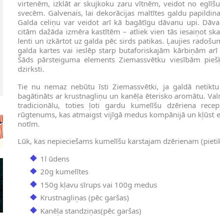
virtenēm, izklāt ar skujkoku zaru vītnēm, veidot no eglī
svecēm. Galvenais, lai dekorācijas maltītes galdu papildin
Galda celiņu var veidot arī kā bagātīgu dāvanu upi. Dāv
citām dažāda izmēra kastītēm – atliek vien tās iesaiņot sk
lenti un izkārtot uz galda pēc sirds patikas. Ļaujies radošu
galda kartes vai ieslēp starp butaforiskajām kārbiņām ar
Šāds pārsteiguma elements Ziemassvētku viesībām piešķ
dzirksti.
Tie nu nemaz nebūtu īsti Ziemassvētki, ja galdā netiktu 
bagātināts ar krustnagliņu un kanēļa ēterisko aromātu. Val
tradicionālu, toties ļoti gardu kumelīšu dzēriena recep
rūgtenums, kas atmaigst vijīgā medus kompānijā un kļūst en
notīm.
Lūk, kas nepieciešams kumelīšu karstajam dzērienam (pieti
1l ūdens
20g kumelītes
150g kļavu sīrups vai 100g medus
Krustnagliņas (pēc garšas)
Kanēļa standziņas(pēc garšas)