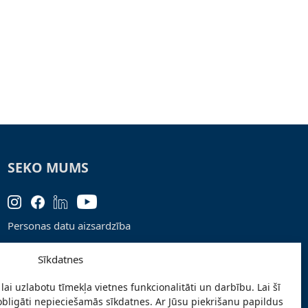
SEKO MUMS
Personas datu aizsardzība
Lapas karte
Sīkdatnes
Ziņo par problēmu
lai uzlabotu tīmekļa vietnes funkcionalitāti un darbību. Lai šī
Pieteikties jaunumiem
obligāti nepieciešamās sīkdatnes. Ar Jūsu piekrišanu papildus