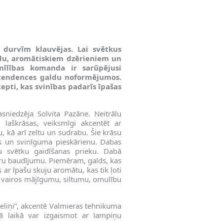
 durvīm klauvējas. Lai svētkus
ldu, aromātiskiem dzērieniem un
mīlības komanda ir sarūpējusi
 tendences galdu noformējumos.
epti, kas svinības padarīs īpašas
asniedzēja Solvita Pazāne. Neitrālu
i laškrāsas, veiksmīgi akcentēt ar
, kā arī zeltu un sudrabu. Šie krāsu
es un svinīguma pieskārienu. Dabas
tu svētku gaidīšanas prieku. Dabā
nsoru baudījumu. Piemēram, galds, kas
s ar īpašu skuju aromātu, kas tik ļoti
s vairos mājīgumu, siltumu, omulību
eliņi”, akcentē Valmieras tehnikuma
jā laikā var izgaismot ar lampiņu