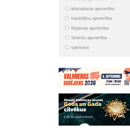
Mazsalacas apvienība
Naukšēnu apvienība
Rūjienas apvienība
Strenču apvienība
Valmiera