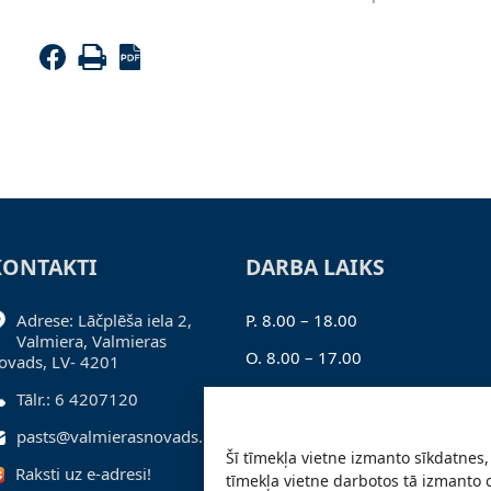
KONTAKTI
DARBA LAIKS
Adrese: Lāčplēša iela 2,
P. 8.00 – 18.00
Valmiera, Valmieras
O. 8.00 – 17.00
ovads, LV- 4201
T. 8.00 – 17.00
Tālr.: 6 4207120
C. 8.00 – 17.00
pasts@valmierasnovads.lv
Šī tīmekļa vietne izmanto sīkdatnes, 
Pk. 8.00 – 16.00
Raksti uz e-adresi!
tīmekļa vietne darbotos tā izmanto 