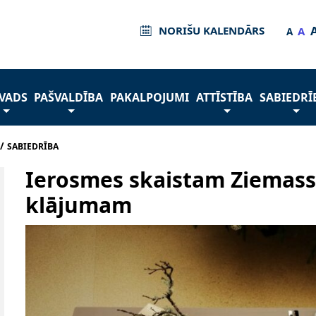
NORIŠU KALENDĀRS
A
A
VADS
PAŠVALDĪBA
PAKALPOJUMI
ATTĪSTĪBA
SABIEDRĪ
/
SABIEDRĪBA
Ierosmes skaistam Ziemass
klājumam