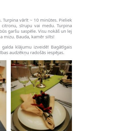
. Turpina vārīt ~ 10 minūtes. Pieliek
u citronu, sīrupu vai medu. Turpina
a būs garšu saspēle. Visu nokāš un lej
na mizu. Bauda, kamēr silts!
 galda klājumu izveidē! Bagātīgais
lības audzēkņu radošās iespējas.