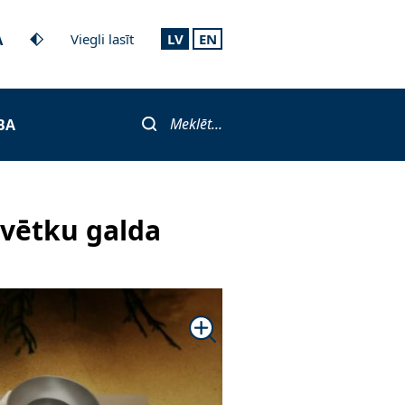
A
Viegli lasīt
LV
EN
Meklēt...
BA
vētku galda