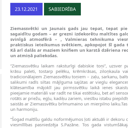
23.12.2021
SABIEDRĪBA
Ziemassvētki un Jaunais gads jau tepat, tepat pie
sagaidītu godam – ar grezni izdekorētu maltītes ga
svinīgā atmosfērā – , Valmieras tehnikuma vies
praktiskus ieteikumus svētkiem, apkopojot šī gada
Kā arī dalās ar maziem knifiem un karstā dzēriena rec
un atmiņā paliekošas.
“Ziemassvētku laikam raksturīgi dabiskie toņi”, uzsver p
krāsu paleti, tostarp pelēku, krēmkrāsas, ziloņkaula va
tradicionālajiem Ziemassvētku toņiem – zaļu, sarkanu, baltu
salikumi radīs siltas mājīguma sajūtas ar vieglu eleganc
klātesamība mājoklī jau pirmssvētku laikā ienes skais
pieejamie materiāli var radīt ne tikai estētisku, bet arī se
rotāts ar priežu, egļu, kadiķu zariem, viesību istabu piepildī
saistās ar Ziemassvētku brīmumaino un mierpilno laiku.Ta
un harmoniju.
“Šogad maltīšu galdu noformējumos ļoti aktuāli ir dekoru c
viesmīlības pasniedzēja S.Pazāne. Tos gada vistumšāka