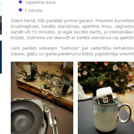
1apelsīna miza
1 citrons
Ūdeni karsē, līdz parādās pirmie garaiņi. Pievieno kumelītes
krustnagliņas, kanēļa standziņas, apelsīna mizu, sagriezt
karsēt vēl 10 minūtes. Jo ilgāk tas tiks darīts, jo intensīvāk
krūzēs. Dzērienu var dekorēt ar kanēļa standziņu vai apelsī
Liels paldies veikalam “Gemoss” par sadarbību tematisko
trauku, glāžu un galda piederumu klāsts paplašināja viesmī