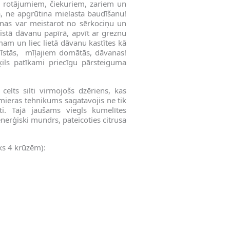
šu rotājumiem, čiekuriem, zariem un
a, ne apgrūtina mielasta baudīšanu!
anas var meistarot no sērkociņu un
aistā dāvanu papīrā, apvīt ar greznu
mam un liec lietā dāvanu kastītes kā
ī īstās, mīļajiem domātās, dāvanas!
ils patīkami priecīgu pārsteiguma
celts silti virmojošs dzēriens, kas
mieras tehnikums sagatavojis ne tik
ti. Tajā jaušams viegls kumelītes
erģiski mundrs, pateicoties citrusa
ks 4 krūzēm):