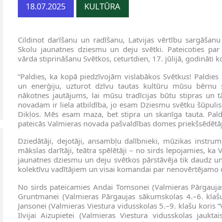
18.07.2025
KULTŪRA
Cildinot darīšanu un radīšanu, Latvijas vērtību sargāšanu 
Skolu jaunatnes dziesmu un deju svētki. Pateicoties par
vārda stiprināšanu Svētkos, ceturtdien, 17. jūlijā, godināti ko
“Paldies, ka kopā piedzīvojām vislabākos Svētkus! Paldies 
un enerģiju, uzturot dzīvu tautas kultūru mūsu bērnu s
nākotnes jautājums, lai mūsu tradīcijas būtu stipras un 
novadam ir liela atbildība, jo esam Dziesmu svētku šūpulis
Dikļos. Mēs esam maza, bet stipra un skanīga tauta. Pald
pateicās Valmieras novada pašvaldības domes priekšsēdētājs
Dziedātāji, dejotāji, ansambļu dalībnieki, mūzikas instrume
mākslas darītāji, teātra spēlētāji – no sirds lepojamies, ka
jaunatnes dziesmu un deju svētkos pārstāvēja tik daudz un 
kolektīvu vadītājiem un visai komandai par nenovērtējamo 
No sirds pateicamies Andai Tomsonei (Valmieras Pārgauja
Gruntmanei (Valmieras Pārgaujas sākumskolas 4.–6. klašu
Jansonei (Valmieras Viestura vidusskolas 5.–9. klašu koris “Vi
Ilvijai Aizupietei (Valmieras Viestura vidusskolas jauktais 