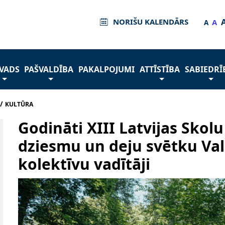
NORIŠU KALENDĀRS
A
A
VADS
PAŠVALDĪBA
PAKALPOJUMI
ATTĪSTĪBA
SABIEDRĪ
/
KULTŪRA
Godināti XIII Latvijas Skol
dziesmu un deju svētku Va
kolektīvu vadītāji