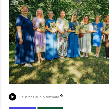
Klausīties audio formātā