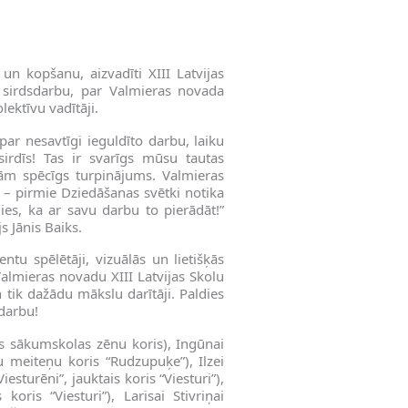
un kopšanu, aizvadīti XIII Latvijas
 sirdsdarbu, par Valmieras novada
lektīvu vadītāji.
par nesavtīgi ieguldīto darbu, laiku
irdīs! Tas ir svarīgs mūsu tautas
tām spēcīgs turpinājums. Valmieras
 – pirmie Dziedāšanas svētki notika
ies, ka ar savu darbu to pierādāt!”
 Jānis Baiks.
ntu spēlētāji, vizuālās un lietišķās
 Valmieras novadu XIII Latvijas Skolu
tik dažādu mākslu darītāji. Paldies
darbu!
s sākumskolas zēnu koris), Ingūnai
 meiteņu koris “Rudzupuķe”), Ilzei
esturēni”, jauktais koris “Viesturi”),
koris “Viesturi”), Larisai Stivriņai