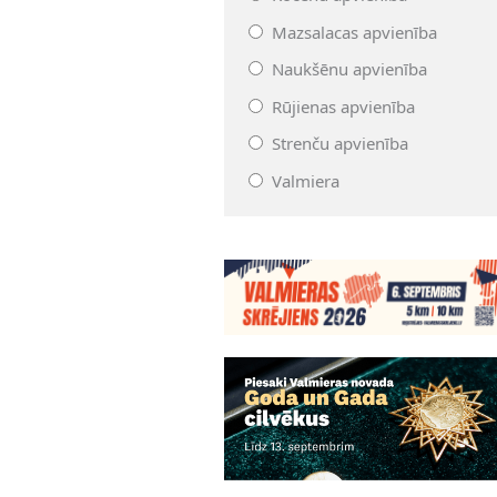
Mazsalacas apvienība
Naukšēnu apvienība
Rūjienas apvienība
Strenču apvienība
Valmiera