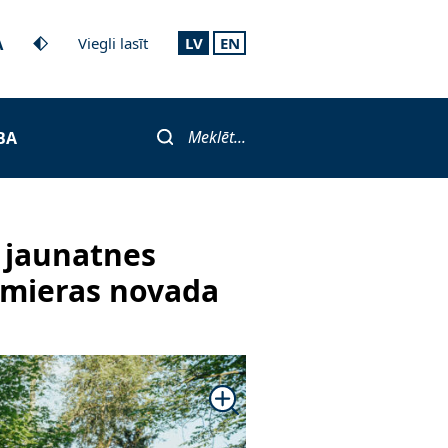
A
Viegli lasīt
LV
EN
Meklēt...
BA
u jaunatnes
lmieras novada