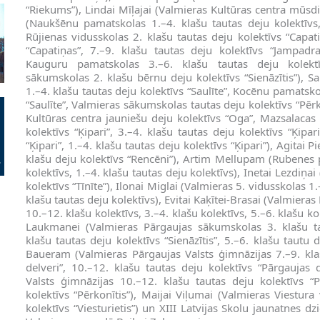
“Riekums”), Lindai Mīļajai (Valmieras Kultūras centra mūsdie
(Naukšēnu pamatskolas 1.–4. klašu tautas deju kolektīvs,
Rūjienas vidusskolas 2. klašu tautas deju kolektīvs “Capati
“Capatiņas”, 7.–9. klašu tautas deju kolektīvs “Jampadraci
Kauguru pamatskolas 3.–6. klašu tautas deju kolektī
sākumskolas 2. klašu bērnu deju kolektīvs “Sienāzītis”), S
1.–4. klašu tautas deju kolektīvs “Saulīte”, Kocēnu pamatsko
“Saulīte”, Valmieras sākumskolas tautas deju kolektīvs “Pērk
Kultūras centra jauniešu deju kolektīvs “Oga”, Mazsalacas 
kolektīvs “Ķipari”, 3.–4. klašu tautas deju kolektīvs “Ķipar
“Ķipari”, 1.–4. klašu tautas deju kolektīvs “Ķipari”), Agitai
klašu deju kolektīvs “Rencēni”), Artim Mellupam (Rubenes 
kolektīvs, 1.–4. klašu tautas deju kolektīvs), Inetai Lezdiņa
kolektīvs “Tīnīte”), Ilonai Miglai (Valmieras 5. vidusskolas 1.
klašu tautas deju kolektīvs), Evitai Kaķītei-Brasai (Valmiera
10.–12. klašu kolektīvs, 3.–4. klašu kolektīvs, 5.–6. klašu kol
Laukmanei (Valmieras Pārgaujas sākumskolas 3. klašu taut
klašu tautas deju kolektīvs “Sienāzītis”, 5.–6. klašu tautu 
Baueram (Valmieras Pārgaujas Valsts ģimnāzijas 7.–9. kla
delveri”, 10.–12. klašu tautas deju kolektīvs “Pārgaujas d
Valsts ģimnāzijas 10.–12. klašu tautas deju kolektīvs “P
kolektīvs “Pērkonītis”), Maijai Viļumai (Valmieras Viestura
kolektīvs “Viesturietis”) un XIII Latvijas Skolu jaunatnes 