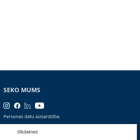
SEKO MUMS
Personas datu aizsardzība
Lapas karte
Sīkdatnes
Ziņo par problēmu