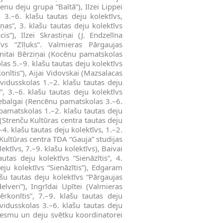
nu deju grupa “Baltā”), Ilzei Lippei
 3.–6. klašu tautas deju kolektīvs,
ņas”, 3. klašu tautas deju kolektīvs
s”), Ilzei Skrastiņai (J. Endzelīna
vs “Zīļuks”. Valmieras Pārgaujas
anitai Bērziņai (Kocēnu pamatskolas
las 5.–9. klašu tautas deju kolektīvs
onītis”), Aijai Vidovskai (Mazsalacas
vidusskolas 1.–2. klašu tautas deju
i”, 3.–6. klašu tautas deju kolektīvs
 Piebalgai (Rencēnu pamatskolas 3.–6.
pamatskolas 1.–2. klašu tautas deju
i (Strenču Kultūras centra tautas deju
–4. klašu tautas deju kolektīvs, 1.–2.
s Kultūras centra TDA “Gauja” studijas
ektīvs, 7.–9. klašu kolektīvs), Baivai
as deju kolektīvs “Sienāzītis”, 4.
deju kolektīvs “Sienāzītis”), Edgaram
šu tautas deju kolektīvs “Pārgaujas
elveri”), Ingrīdai Upītei (Valmieras
ērkonītis”, 7.–9. klašu tautas deju
 vidusskolas 3.–6. klašu tautas deju
dziesmu un deju svētku koordinatorei