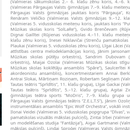
(Valmieras sākumskolas 2.– 6. klašu zēnu koris, 4.–6. kl
(Valmieras Pārgaujas Valsts ģimnāzijas 7.–9. klašu meite
Pārgaujas Valsts ģimnāzijas jauktais koris “Pārgauja”, K
Renāram Veličko (Valmieras Valsts ģimnāzijas 9.–12. klaš
(Valmieras 5. vidusskolas meiteņu koris, jauktais koris “P
Mūzikas skolas koris “SolLaRe”), Gvido Brenčevam (Rūjie
Dignai Gailītei (Rūjienas vidusskolas 4.–11. klašu meiteņ
klašu zēnu koris), Inesei Niklavičai (Strenču pamatskolas
Plaukai (Valmieras 5. vidusskolas zēnu koris), Līgai Lācei (
attīstības centra melodeklamācijas koris), Jānim Janson
Mūzikas skolas pūtēju orķestris), Sandrim Dubovam (
orķestris), Maijai Ozolai (Valmieras Mūzikas skolas stīgu 
Mūzikas skolas koklētāju ansamblis “Spāre”), Saulcerītei 
akordeonistu ansamblis), koncertmeistariem Annai Berklā
Antrai Slokai, Mārtiņam Roziņam, Robertam Segliņam (Valm
Tautas teātris “Sprīdītis”, 11. klašu grupa), Līgai Gackai (V
Tautas teātris “Sprīdītis”, 5.–12. klašu grupa), Agitai Z
ģimnāzijas teātra sports “MoDris”, 7.–9. klašu grupa 
Pārgaujas Valsts ģimnāzijas teātris “Z.E.L.T.S”), Jānim Oz
instrumentālais ansamblis “Epic Wolf Orchestra”, vokāli in
Ilonai Veidei (Valmieras 5. vidusskolas popgrupa “Dīvas”, 
pamatskolas vizuālās mākslas pulciņš), Zintai Irbei (Valmie
un modelēšanas studija “Fantāzija”), Aigai Gartmanei (Valm
mākslas pulciņš), Lindai Sproģei (Valmieras Valsts ģimnāzi