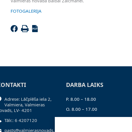
Valmieras novadā Baibai Zalcmanei.
FOTOGALERIJA
KONTAKTI
DARBA LAIKS
Adrese: Lāčplēša iela 2,
P. 8.00 – 18.00
Valmiera, Valmieras
O. 8.00 – 17.00
ovads, LV- 4201
T. 8.00 – 17.00
Tālr.: 6 4207120
C. 8.00 – 17.00
pasts@valmierasnovads.lv