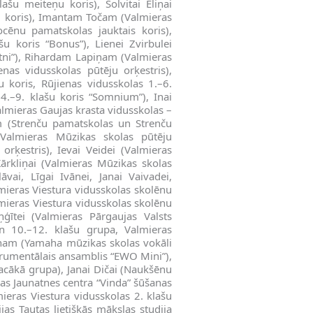
ašu meiteņu koris), Solvitai Eliņai
ņu koris), Imantam Točam (Valmieras
ocēnu pamatskolas jauktais koris),
u koris “Bonus”), Lienei Zvirbulei
utni”), Rihardam Lapiņam (Valmieras
nas vidusskolas pūtēju orķestris),
u koris, Rūjienas vidusskolas 1.–6.
 4.–9. klašu koris “Somnium”), Inai
Valmieras Gaujas krasta vidusskolas –
am (Strenču pamatskolas un Strenču
Valmieras Mūzikas skolas pūtēju
orķestris), Ievai Veidei (Valmieras
Kārkliņai (Valmieras Mūzikas skolas
vai, Līgai Ivānei, Janai Vaivadei,
ieras Viestura vidusskolas skolēnu
almieras Viestura vidusskolas skolēnu
iņģītei (Valmieras Pārgaujas Valsts
un 10.–12. klašu grupa, Valmieras
oliņam (Yamaha mūzikas skolas vokāli
strumentālais ansamblis “EWO Mini”),
vacākā grupa), Janai Dičai (Naukšēnu
ras Jaunatnes centra “Vinda” šūšanas
ieras Viestura vidusskolas 2. klašu
jas Tautas lietišķās mākslas studija