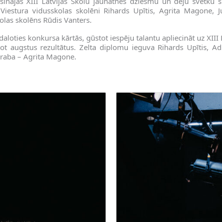
isinājās XIII Latvijas Skolu jaunatnes dziesmu un deju svētku
Viestura vidusskolas skolēni Rihards Upītis, Agrita Magone, J
las skolēns Rūdis Vanters.
loties konkursa kārtās, gūstot iespēju talantu apliecināt uz XIII
ot augstus rezultātus. Zelta diplomu ieguva Rihards Upītis, Ad
draba – Agrita Magone.