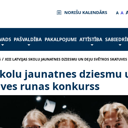
NORIŠU KALENDĀRS
A
A
VADS
PAŠVALDĪBA
PAKALPOJUMI
ATTĪSTĪBA
SABIEDRĪ
/
S
XIII LATVIJAS SKOLU JAUNATNES DZIESMU UN DEJU SVĒTKOS SKATUVE
 Skolu jaunatnes dziesmu 
uves runas konkurss