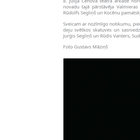
8. jūlijā Čehova teātra arkādē nor
novadu tajā pārstāvēja Valmieras 
Rūdolfs Segliņš un Kocēnu pamatsko
Sveicam ar nozīmīgo notikumu, pieda
deju svētkos skatuves un sasniedz
Jurģis Segliņš un Rūdis Vanters, Su
Foto Gustavs Māziņš