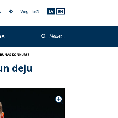
A
Viegli lasīt
LV
EN
Meklēt...
BA
S RUNAS KONKURSS
un deju