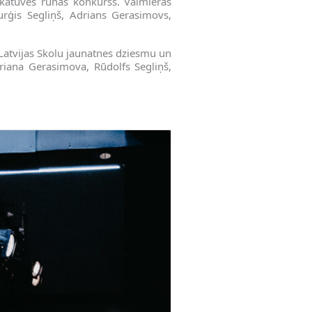
 skatuves runas konkurss. Valmieras
urģis Segliņš, Adrians Gerasimovs,
 Latvijas Skolu jaunatnes dziesmu un
riana Gerasimova, Rūdolfs Segliņš,