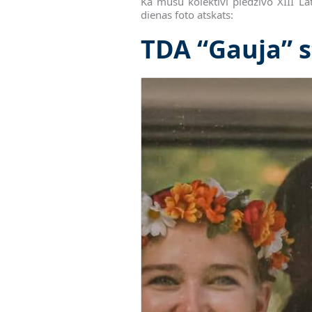
Kā mūsu kolektīvi piedzīvo XIII La
dienas foto atskats:
TDA “Gauja” s