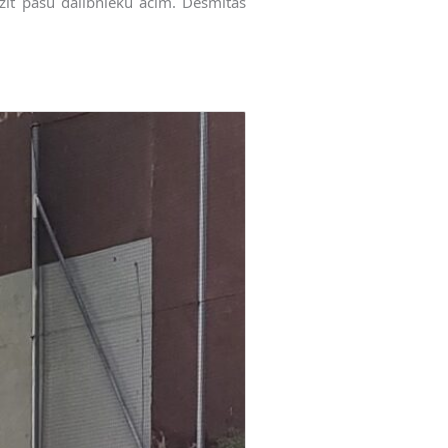
dzīt pašu dalībnieku acīm. Desmitās