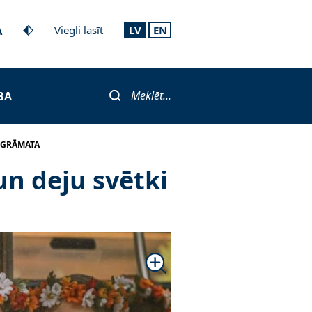
A
Viegli lasīt
LV
EN
Meklēt...
BA
ASGRĀMATA
un deju svētki