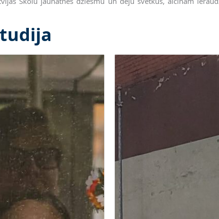
tvijas Skolu jaunatnes dziesmu un deju svētkus, aicinām ierau
tudija