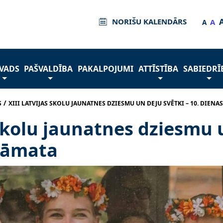
NORIŠU KALENDĀRS
A
A
VADS
PAŠVALDĪBA
PAKALPOJUMI
ATTĪSTĪBA
SABIEDRĪ
/
S
XIII LATVIJAS SKOLU JAUNATNES DZIESMU UN DEJU SVĒTKI – 10. DIEN
 Skolu jaunatnes dziesmu 
grāmata