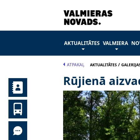
AKTUALITĀTES
VALMIERA
NO
ATPAKAĻ
/
AKTUALITĀTES
GALERIJA
Rūjienā aizva