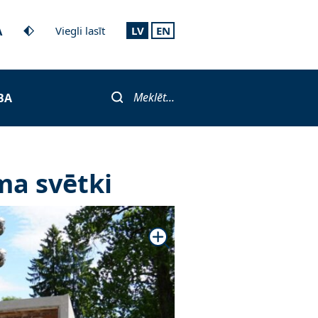
A
Viegli lasīt
LV
EN
Meklēt...
BA
ma svētki