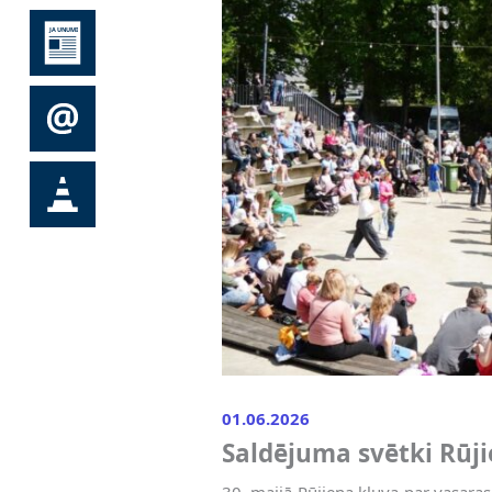
01.06.2026
Saldējuma svētki Rūj
30. maijā Rūjiena kļuva par vasaras