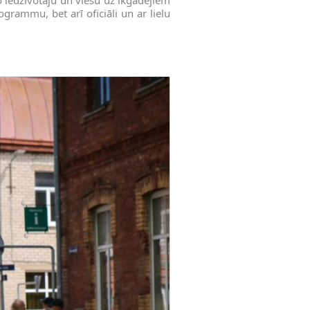
rammu, bet arī oficiāli un ar lielu