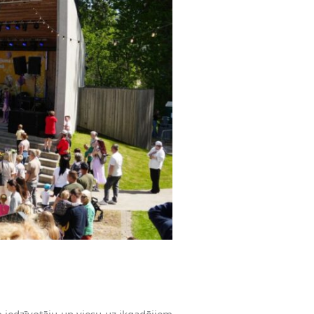
o iedzīvotāju un viesu uz ikgadējiem