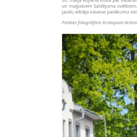
un maģiskiem Saldējuma svētkiem. P
jaudu atklāja vasaras pasākumu se
Paldies fotogrāfam Kristapam Krūm