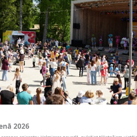
ienā 2026
 sezonas epicentru Valmieras novadā, pulcējot tūkstošiem vietēj