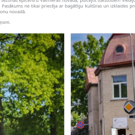
asākums ne tikai priecēja ar bagātīgu kultūras un izklaides prog
zonu novadā.
iņam.