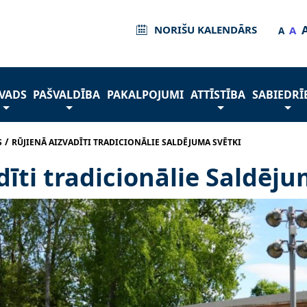
NORIŠU KALENDĀRS
A
A
VADS
PAŠVALDĪBA
PAKALPOJUMI
ATTĪSTĪBA
SABIEDRĪ
/
S
RŪJIENĀ AIZVADĪTI TRADICIONĀLIE SALDĒJUMA SVĒTKI
dīti tradicionālie Saldēju