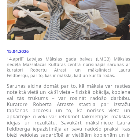
15.04.2026
14.aprīlī Latvijas Mākslas gada balvas (LMGB) Mākslas
nedēļā Mazsalacas Kultūras centrā norisinājās sarunas ar
kuratori Robertu Atrasti un mākslinieci Lauru
Feldbergu, par to, kas ir māksla, kad un kur tā rodas.
Sarunas aicina domāt par to, kā māksla var rasties
noteiktā vietā un kā šī vieta – fiziskā lokācija, kopiena
vai tās trūkums – var rosināt radošo darbību.
Kuratore Roberta Atraste stāstīja par izstāžu
tapšanas procesu un to, kā norises vieta un
apkārtējie cilvēki var ietekmēt laikmetīgās mākslas
idejas un rezultātu. Savukārt māksliniece Laura
Feldberga iepazīstināja ar savu radošo praksi, kas
bieži veidojas sadarbībā ar vietējām kopienām un ir