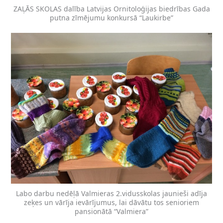
ZAĻĀS SKOLAS dalība Latvijas Ornitoloģijas biedrības Gada
putna zīmējumu konkursā “Laukirbe”
Labo darbu nedēļā Valmieras 2.vidusskolas jaunieši adīja
zeķes un vārīja ievārījumus, lai dāvātu tos senioriem
pansionātā “Valmiera”