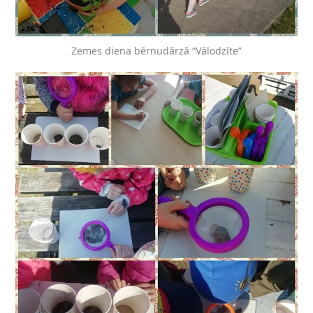
Zemes diena bērnudārzā “Vālodzīte”