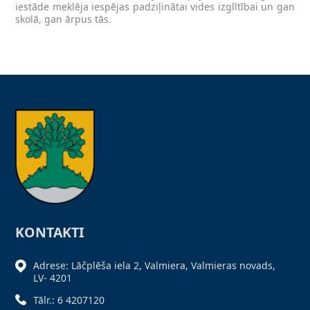
iestāde meklēja iespējas padziļinātai vides izglītībai un gan
skolā, gan ārpus tās.
KONTAKTI
Adrese: Lāčplēša iela 2, Valmiera, Valmieras novads,
LV- 4201
Tālr.: 6 4207120