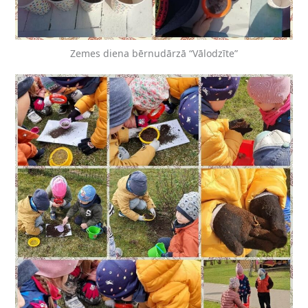
Zemes diena bērnudārzā “Vālodzīte”