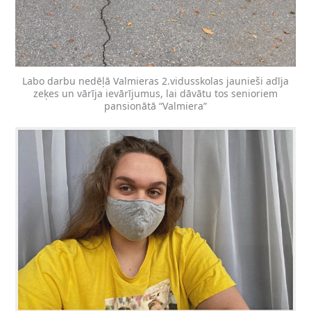
Labo darbu nedēļā Valmieras 2.vidusskolas jaunieši adīja
zeķes un vārīja ievārījumus, lai dāvātu tos senioriem
pansionātā “Valmiera”