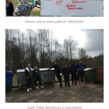
Zemes diena bērnudārzā “Vālodzīte”
Lielā Talka Valmieras 2.vidusskolā