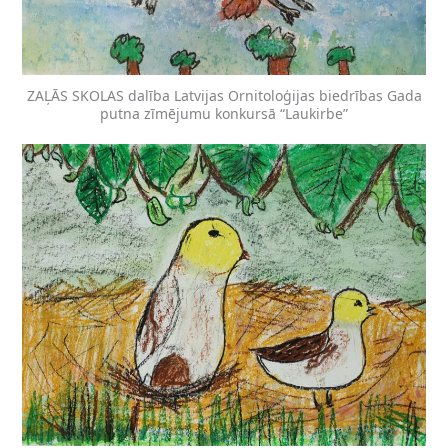
ZAĻĀS SKOLAS dalība Latvijas Ornitoloģijas biedrības Gada
putna zīmējumu konkursā “Laukirbe”