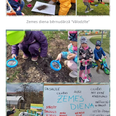
Zemes diena bērnudārzā “Vālodzīte”