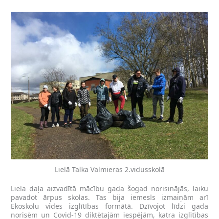
Lielā Talka Valmieras 2.vidusskolā
Liela daļa aizvadītā mācību gada šogad norisinājās, laiku
pavadot ārpus skolas. Tas bija iemesls izmaiņām arī
Ekoskolu vides izglītības formātā. Dzīvojot līdzi gada
norisēm un Covid-19 diktētajām iespējām, katra izglītības