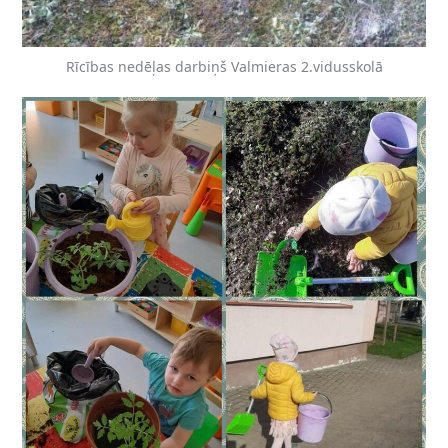
Rīcības nedēļas darbiņš Valmieras 2.vidusskolā