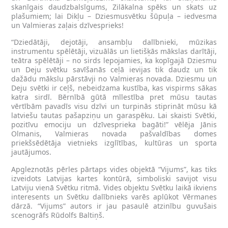
skanīgais daudzbalsīgums, Zilākalna spēks un skats uz
plašumiem; lai Dikļu – Dziesmusvētku šūpuļa – iedvesma
un Valmieras zaļais dzīvesprieks!
“Dziedātāji, dejotāji, ansambļu dalībnieki, mūzikas
instrumentu spēlētāji, vizuālās un lietišķās mākslas darītāji,
teātra spēlētāji – no sirds lepojamies, ka kopīgajā Dziesmu
un Deju svētku savīšanās ceļā ievijas tik daudz un tik
dažādu mākslu pārstāvji no Valmieras novada. Dziesmu un
Deju svētki ir ceļš, nebeidzama kustība, kas vispirms sākas
katra sirdī. Bērnībā gūtā mīlestība pret mūsu tautas
vērtībām pavadīs visu dzīvi un turpinās stiprināt mūsu kā
latviešu tautas pašapziņu un garaspēku. Lai skaisti Svētki,
pozitīvu emociju un dzīvesprieka bagāti!” vēlēja Jānis
Olmanis, Valmieras novada pašvaldības domes
priekšsēdētāja vietnieks izglītības, kultūras un sporta
jautājumos.
Apgleznotās pērles pārtaps vides objektā “Vijums”, kas tiks
izveidots Latvijas kartes kontūrā, simboliski savijot visu
Latviju vienā Svētku ritmā. Vides objektu Svētku laikā ikviens
interesents un Svētku dalībnieks varēs aplūkot Vērmanes
dārzā. “Vijums” autors ir jau pasaulē atzinību guvušais
scenogrāfs Rūdolfs Baltiņš.