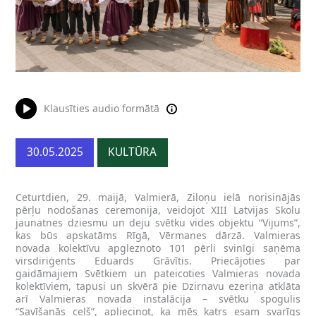
Klausīties audio formātā
30.05.2025
KULTŪRA
Ceturtdien, 29. maijā, Valmierā, Ziloņu ielā norisinājās
pērļu nodošanas ceremonija, veidojot XIII Latvijas Skolu
jaunatnes dziesmu un deju svētku vides objektu “Vijums”,
kas būs apskatāms Rīgā, Vērmanes dārzā. Valmieras
novada kolektīvu apgleznoto 101 pērli svinīgi saņēma
virsdiriģents Eduards Grāvītis. Priecājoties par
gaidāmajiem Svētkiem un pateicoties Valmieras novada
kolektīviem, tapusi un skvērā pie Dzirnavu ezeriņa atklāta
arī Valmieras novada instalācija – svētku spogulis
“Savīšanās ceļš”, apliecinot, ka mēs katrs esam svarīgs