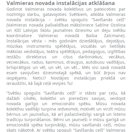
Valmieras novada instalācijas atklāšana
Godinot Valmieras novada kolektīvus un pateicoties par
nozīmīgo darbu, gatavojoties Svētkiem, atklāta Valmieras
novada instalācija – svētku spogulis “Savīšanās ceļš”
(Valmieras novada pašvaldības māksliniece Sabīne Ozoliņa
un XIII Latvijas Skolu jaunatnes dziesmu un deju svētku
koordinatore Valmieras novadā Baiba Zalcmane).
Instalācijas vēsta – mēs godinām dziedātājus, dejotājus,
mūzikas instrumentu spēlētājus, vizuālās un lietišķās
mākslas veidotājus, teātra spēlētājus, pedagogus, izglītības
iestāžu direktorus un citus darbiniekus, vecākus,
vecvecākus, radus, kaimiņus, draugus, autobusu vadītājus,
brīvprātīgos un vēl, un vēl, un vēl… Mēs visi savā novadā
esam savijušies dziesmotajā spēkā, un būt ārpus nav
iespējams. Netici? Nostājies instalācijas priekšā un
ieraudzīsi, kā šajā ceļā ievijies Tu!
“Svētku spogulis “Savīšanās ceļš” ir stāsts par ceļu, kā
dažādi cilvēki, kolektīvi un pieredzes savijas, veidojot
novada garīgo un emocionālo spēku. Mūsu novada
kolektīvu vadītāji turpina iedvesmot, motivēt un virzīt mūsu
bērnus un jauniešus, kā arī pašaizliedzīgi sargā un īsteno
tradīciju turpināšanos. Bērni un jaunieši ir mūsu garīgā un
emocionālā spēka turpinātāji, mūsu savīšanās ceļš, mūsu
skats nākotnē. Ar svētku spoguli “Savīšanās ceļš” Valmieras