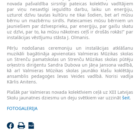
novada pašvaldība sirsnīgi pateicas kolektīvu vadītājiem
par viņu nesavtīgi ieguldīto darbu, laiku un enerģiju,
uzturot dzīvu tautas kultūru ne tikai šodien, bet arī mūsu
bērnu un mazbērnu sirdīs. Pateicamies mūsu bērniem un
jauniešiem par dzīvesprieku, par enerģiju, par gaišu skatu
uz dzīvi, par to, ka mūsu nākotnes ceļš ir drošās rokās!” par
instalācijas vēstījumu stāsta J. Olmanis.
Pērļu nodošanas ceremoniju un instalācijas atklāšanu
muzikāli bagātināja apvienotais Valmieras Mūzikas skolas
un Strenču pamatskolas un Strenču Mūzikas skolas pūtēju
orķestris diriģentu Sandra Dubova un Jāņa Jansona vadībā,
kā arī Valmieras Mūzikas skolas jaunāko klašu koklētāju
ansamblis pedagoģes Ievas Veides vadībā. Norisi vadīja
Kārlis Anitens.
Plašāk par Valmieras novada kolektīviem ceļā uz XIII Latvijas
Skolu jaunatnes dziesmu un deju svētkiem var uzzināt
šeit
.
FOTOGALERIJA