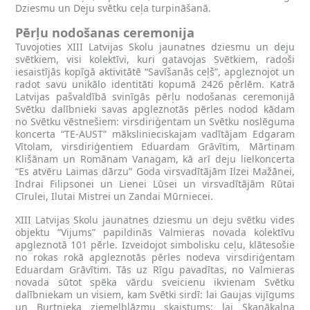
Dziesmu un Deju svētku ceļa turpināšanā.
Pērļu nodošanas ceremonija
Tuvojoties XIII Latvijas Skolu jaunatnes dziesmu un deju
svētkiem, visi kolektīvi, kuri gatavojas Svētkiem, radoši
iesaistījās kopīgā aktivitātē “Savīšanās ceļš”, apgleznojot un
radot savu unikālo identitāti kopumā 2426 pērlēm. Katrā
Latvijas pašvaldībā svinīgās pērļu nodošanas ceremonijā
Svētku dalībnieki savas apgleznotās pērles nodod kādam
no Svētku vēstnešiem: virsdiriģentam un Svētku noslēguma
koncerta “TE-AUST” mākslinieciskajam vadītājam Edgaram
Vītolam, virsdiriģentiem Eduardam Grāvītim, Mārtiņam
Klišānam un Romānam Vanagam, kā arī deju lielkoncerta
“Es atvēru Laimas dārzu” Goda virsvadītājām Ilzei Mažānei,
Indrai Filipsonei un Lienei Lūsei un virsvadītājām Rūtai
Cīrulei, Ilutai Mistrei un Zandai Mūrniecei.
XIII Latvijas Skolu jaunatnes dziesmu un deju svētku vides
objektu “Vijums” papildinās Valmieras novada kolektīvu
apgleznotā 101 pērle. Izveidojot simbolisku ceļu, klātesošie
no rokas rokā apgleznotās pērles nodeva virsdiriģentam
Eduardam Grāvītim. Tās uz Rīgu pavadītas, no Valmieras
novada sūtot spēka vārdu sveicienu ikvienam Svētku
dalībniekam un visiem, kam Svētki sirdī: lai Gaujas vijīgums
un Burtnieka ziemeļblāzmu skaistums; lai Skaņākalna