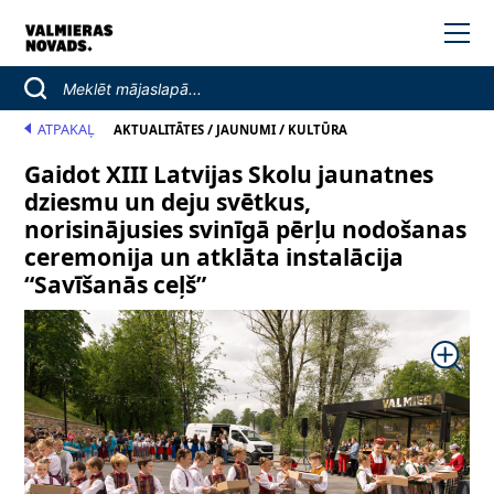
ATPAKAĻ
/
/
AKTUALITĀTES
JAUNUMI
KULTŪRA
Gaidot XIII Latvijas Skolu jaunatnes
dziesmu un deju svētkus,
norisinājusies svinīgā pērļu nodošanas
ceremonija un atklāta instalācija
“Savīšanās ceļš”