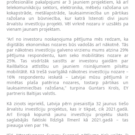
profesionālie pakalpojumi ar 3 jauniem projektiem, kā arī
telekomunikāciju sektors, elektronika, mēbeļu ražošana un
kokapstrāde, metālapstrāde, lauksaimniecība un pārtikas
ražošana un būvniecība, kur katrā īstenoti divi jauni
ārvalstu investīciju projekti. Vēl virknē nozaru ir uzsākts pa
vienam jaunam projektam.
“Arī no investoru noskaņojuma pētījuma mēs redzam, ka
digitālās ekonomikas nozares būs vadošās arī nākotnē. Tās
par nākotnes investīciju galveno virzienu mums atzina 29%
pētījuma respondentu, kam seko mobilitātes nozare ar
25%. Tas visdrīzāk saistīts ar investoru gaidām par
RailBaltica attīstību un jauniem risinājumiem pilsētu
mobilitātē. Kā trešā svarīgākā nākotnes investīciju nozare –
16% respondentu ieskatā – Latvijai mūsu pētījumā ir
minētas plaša patēriņa nozares, tostarp pārtikas un
lauksaimniecības ražošana,” turpina Guntars Krols, EY
partneris Baltijas valstīs.
Kā ziņots iepriekš, Latvija pērn piesaistīja 32 jaunus tiešo
ārvalstu investīciju projektus, kas ir tikpat, cik 2021.gadā.
Arī Eiropā kopumā jaunu investīciju projektu skaits
saglabājās faktiski līdzīgā līmenī kā 2021.gadā – tas
pieauga vien par 1%.