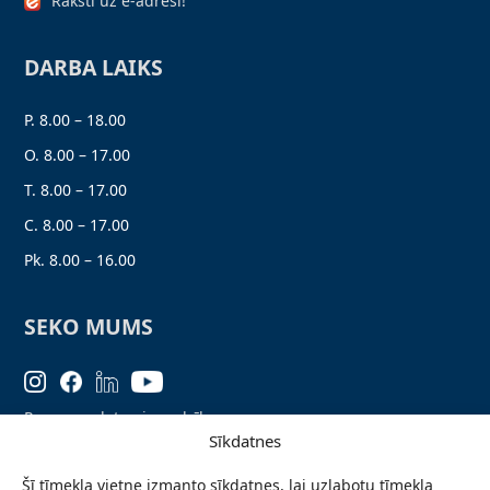
Raksti uz e-adresi!
DARBA LAIKS
P. 8.00 – 18.00
O. 8.00 – 17.00
T. 8.00 – 17.00
C. 8.00 – 17.00
Pk. 8.00 – 16.00
SEKO MUMS
Personas datu aizsardzība
Sīkdatnes
Lapas karte
Šī tīmekļa vietne izmanto sīkdatnes, lai uzlabotu tīmekļa
Ziņo par problēmu