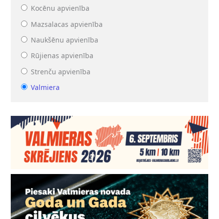
Kocēnu apvienība
Mazsalacas apvienība
Naukšēnu apvienība
Rūjienas apvienība
Strenču apvienība
Valmiera