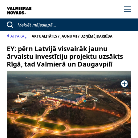
ATPAKAĻ
/
/
AKTUALITĀTES
JAUNUMI
UZŅĒMĒJDARBĪBA
EY: pērn Latvijā visvairāk jaunu
ārvalstu investīciju projektu uzsākts
Rīgā, tad Valmierā un Daugavpilī