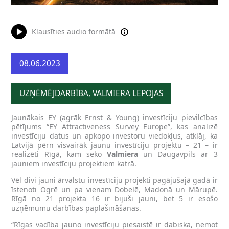
Klausīties audio formātā
08.06.2023
UZŅĒMĒJDARBĪBA, VALMIERA LEPOJAS
Jaunākais EY (agrāk Ernst & Young) investīciju pievilcības
pētījums “EY Attractiveness Survey Europe”, kas analizē
investīciju datus un apkopo investoru viedokļus, atklāj, ka
Latvijā pērn visvairāk jaunu investīciju projektu – 21 – ir
realizēti Rīgā, kam seko
Valmiera
un Daugavpils ar 3
jauniem investīciju projektiem katrā.
Vēl divi jauni ārvalstu investīciju projekti pagājušajā gadā ir
īstenoti Ogrē un pa vienam Dobelē, Madonā un Mārupē.
Rīgā no 21 projekta 16 ir bijuši jauni, bet 5 ir esošo
uzņēmumu darbības paplašināšanas.
“Rīgas vadība jauno investīciju piesaistē ir dabiska, ņemot