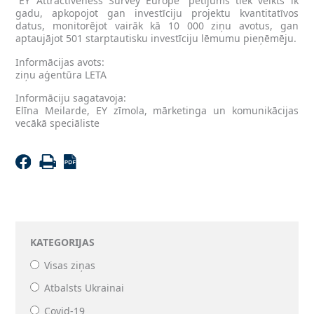
“EY Attractiveness Survey Europe” pētījums tiek veikts ik
gadu, apkopojot gan investīciju projektu kvantitatīvos
datus, monitorējot vairāk kā 10 000 ziņu avotus, gan
aptaujājot 501 starptautisku investīciju lēmumu pieņēmēju.
Informācijas avots:
ziņu aģentūra LETA
Informāciju sagatavoja:
Elīna Meilarde, EY zīmola, mārketinga un komunikācijas
vecākā speciāliste
KATEGORIJAS
Visas ziņas
Atbalsts Ukrainai
Covid-19