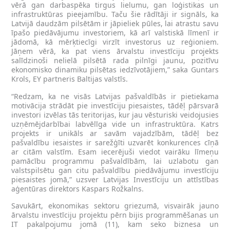
vērā gan darbaspēka tirgus lielumu, gan loģistikas un
infrastruktūras pieejamību. Taču šie rādītāji ir signāls, ka
Latvijā daudzām pilsētām ir jāpieliek pūles, lai atrastu savu
īpašo piedāvājumu investoriem, kā arī valstiskā līmenī ir
jādomā, kā mērķtiecīgi virzīt investorus uz reģioniem.
Jāņem vērā, ka pat viens ārvalstu investīciju projekts
salīdzinoši nelielā pilsētā rada pilnīgi jaunu, pozitīvu
ekonomisko dinamiku pilsētas iedzīvotājiem,” saka Guntars
Krols, EY partneris Baltijas valstīs.
“Redzam, ka ne visās Latvijas pašvaldībās ir pietiekama
motivācija strādāt pie investīciju piesaistes, tādēļ pārsvarā
investori izvēlas tās teritorijas, kur jau vēsturiski veidojusies
uzņēmējdarbībai labvēlīga vide un infrastruktūra. Katrs
projekts ir unikāls ar savām vajadzībām, tādēļ bez
pašvaldību iesaistes ir sarežģīti uzvarēt konkurences cīņā
ar citām valstīm. Esam iecerējuši viedot vairāku līmeņu
pamācību programmu pašvaldībām, lai uzlabotu gan
valstspilsētu gan citu pašvaldību piedāvājumu investīciju
piesaistes jomā,” uzsver Latvijas Investīciju un attīstības
aģentūras direktors Kaspars Rožkalns.
Savukārt, ekonomikas sektoru griezumā, visvairāk jauno
ārvalstu investīciju projektu pērn bijis programmēšanas un
IT pakalpojumu jomā (11), kam seko biznesa un