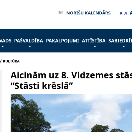
NORIŠU KALENDĀRS
A
A
VADS
PAŠVALDĪBA
PAKALPOJUMI
ATTĪSTĪBA
SABIEDRĪ
/
KULTŪRA
Aicinām uz 8. Vidzemes stās
“Stāsti krēslā”