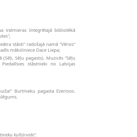
na Valmieras Integrētajā bibliotēkā
tes”;
eātra stāsti” radošajā namā “Vērsis”
vadīs māksliniece Dace Liepa;
ā (Sēļi, Sēļu pagasts). Muzicēs “Sēļu
Piedalīsies stāstnieki no Latvijas
uiža!” Burtnieku pagasta Ezeriņos.
oslēgums.
tnieku kultūrvide”.