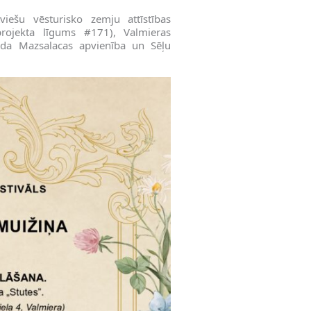
iešu vēsturisko zemju attīstības
ojekta līgums #171), Valmieras
ovada Mazsalacas apvienība un Sēļu