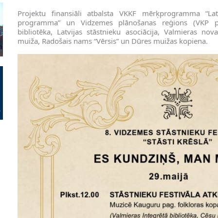
Projektu finansiāli atbalsta VKKF mērķprogramma “Latv
programma” un Vidzemes plānošanas reģions (VKP pr
bibliotēka, Latvijas stāstnieku asociācija, Valmieras n
muiža, Radošais nams “Vērsis” un Dūres muižas kopiena.