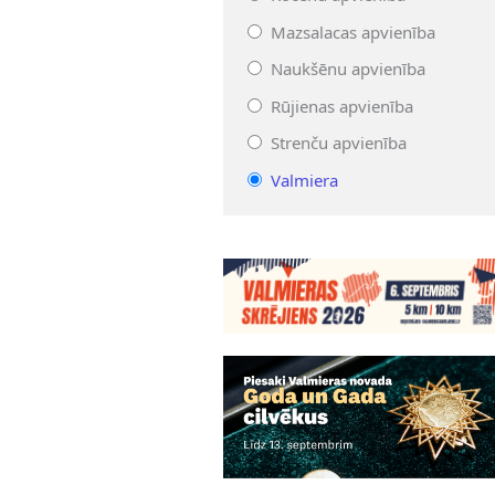
Mazsalacas apvienība
Naukšēnu apvienība
Rūjienas apvienība
Strenču apvienība
Valmiera