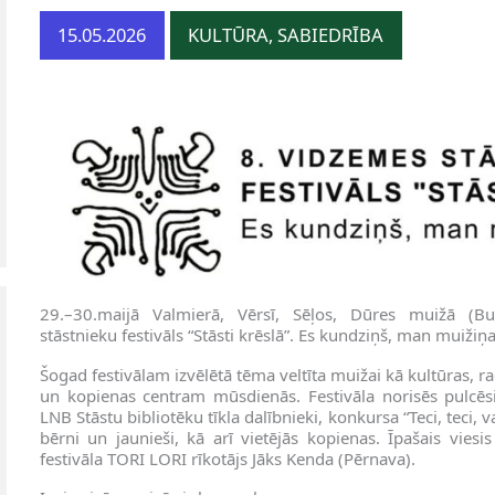
15.05.2026
KULTŪRA, SABIEDRĪBA
29.–30.maijā Valmierā, Vērsī, Sēļos, Dūres muižā (Bur
stāstnieku festivāls “Stāsti krēslā”. Es kundziņš, man muižiņa
Šogad festivālam izvēlētā tēma veltīta muižai kā kultūras, r
un kopienas centram mūsdienās. Festivāla norisēs pulcēsie
LNB Stāstu bibliotēku tīkla dalībnieki, konkursa “Teci, teci,
bērni un jaunieši, kā arī vietējās kopienas. Īpašais viesi
festivāla TORI LORI rīkotājs Jāks Kenda (Pērnava).