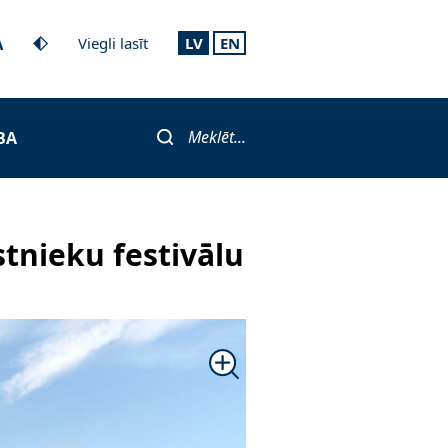
A
Viegli lasīt
LV
EN
Meklēt...
BA
tnieku festivālu