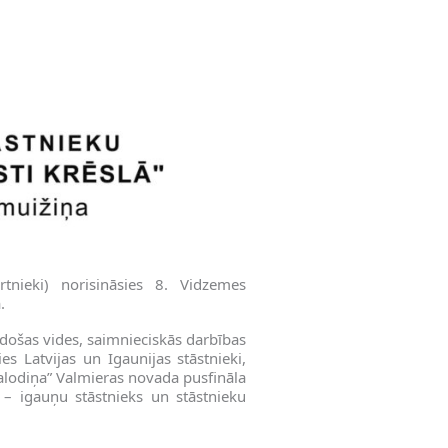
tnieki) norisināsies 8. Vidzemes
.
adošas vides, saimnieciskās darbības
s Latvijas un Igaunijas stāstnieki,
 valodiņa” Valmieras novada pusfināla
s – igauņu stāstnieks un stāstnieku