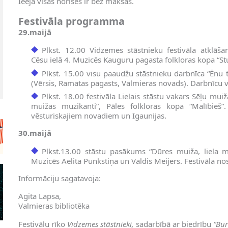
Ieeja visās norisēs ir bez maksas.
Festivāla programma
29.maijā
Plkst. 12.00 Vidzemes stāstnieku festivāla atklāša
Cēsu ielā 4. Muzicēs Kauguru pagasta folkloras kopa “Stu
Plkst. 15.00 visu paaudžu stāstnieku darbnīca “Ēnu t
(Vērsis, Ramatas pagasts, Valmieras novads). Darbnīcu 
Plkst. 18.00 festivāla Lielais stāstu vakars Sēļu muiž
muižas muzikanti”, Pāles folkloras kopa “Malībieš”. 
vēsturiskajiem novadiem un Igaunijas.
30.maijā
Plkst.13.00 stāstu pasākums “Dūres muiža, liela m
Muzicēs Aelita Punkstiņa un Valdis Meijers. Festivāla n
Informāciju sagatavoja:
Agita Lapsa,
Valmieras bibliotēka
Festivālu rīko
Vidzemes stāstnieki,
sadarbībā ar biedrību
“Bur