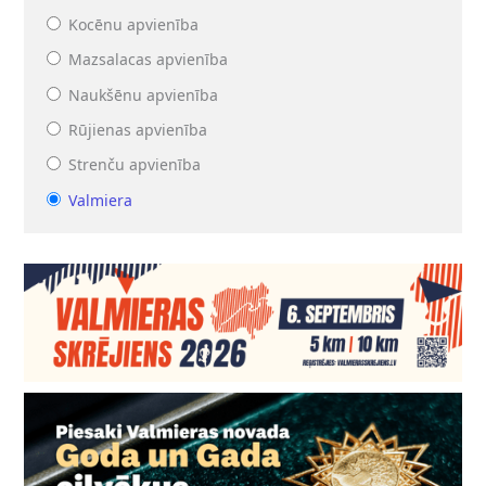
Kocēnu apvienība
Mazsalacas apvienība
Naukšēnu apvienība
Rūjienas apvienība
Strenču apvienība
Valmiera