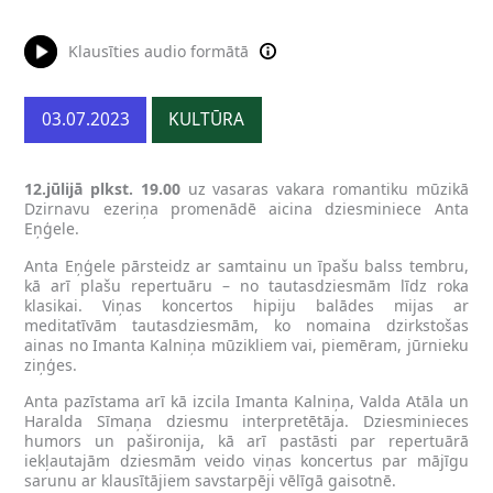
Klausīties audio formātā
03.07.2023
KULTŪRA
12.jūlijā plkst. 19.00
uz vasaras vakara romantiku mūzikā
Dzirnavu ezeriņa promenādē aicina dziesminiece Anta
Eņģele.
Anta Eņģele pārsteidz ar samtainu un īpašu balss tembru,
kā arī plašu repertuāru – no tautasdziesmām līdz roka
klasikai. Viņas koncertos hipiju balādes mijas ar
meditatīvām tautasdziesmām, ko nomaina dzirkstošas
ainas no Imanta Kalniņa mūzikliem vai, piemēram, jūrnieku
ziņģes.
Anta pazīstama arī kā izcila Imanta Kalniņa, Valda Atāla un
Haralda Sīmaņa dziesmu interpretētāja. Dziesminieces
humors un pašironija, kā arī pastāsti par repertuārā
iekļautajām dziesmām veido viņas koncertus par mājīgu
sarunu ar klausītājiem savstarpēji vēlīgā gaisotnē.