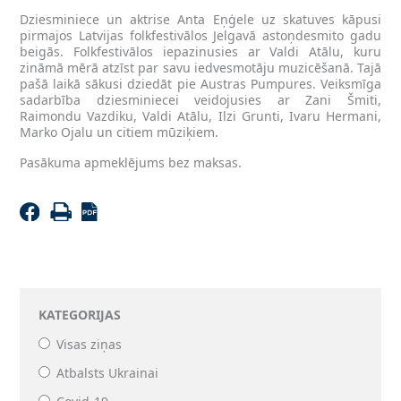
Dziesminiece un aktrise Anta Eņģele uz skatuves kāpusi
pirmajos Latvijas folkfestivālos Jelgavā astoņdesmito gadu
beigās. Folkfestivālos iepazinusies ar Valdi Atālu, kuru
zināmā mērā atzīst par savu iedvesmotāju muzicēšanā. Tajā
pašā laikā sākusi dziedāt pie Austras Pumpures. Veiksmīga
sadarbība dziesminiecei veidojusies ar Zani Šmiti,
Raimondu Vazdiku, Valdi Atālu, Ilzi Grunti, Ivaru Hermani,
Marko Ojalu un citiem mūziķiem.
Pasākuma apmeklējums bez maksas.
KATEGORIJAS
Visas ziņas
Atbalsts Ukrainai