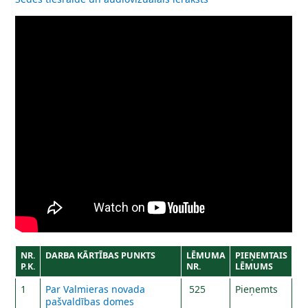
NR.
DARBA KĀRTĪBAS PUNKTS
LĒMUMA
PIEŅEMTAIS
P.K.
NR.
LĒMUMS
1
Par Valmieras novada
525
Pieņemts
pašvaldības domes