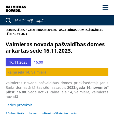
/
DOMES SĒDES
VALMIERAS NOVADA PAŠVALDĪBAS DOMES ĀRKĀRTAS
SĒDE 16.11.2023.
Valmieras novada pašvaldības domes
ārkārtas sēde 16.11.2023.
16.11.2023
16:00
Raiņa ielā 14, Valmierā
Valmieras novada pašvaldības domes priekšsēdētājs Jānis
Baiks domes ārkārtas sēdi sasaucis
2023.gada 16.novembrī
plkst. 16.00.
Sēde notiks Raiņa ielā 14, Valmierā, Valmieras
novadā
Sēdes protokols
Sēdes tiešraide un audiovizuālais ieraksts