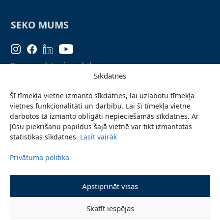
SEKO MUMS
Personas datu aizsardzība
Sīkdatnes
Lapas karte
Šī tīmekļa vietne izmanto sīkdatnes, lai uzlabotu tīmekļa
Ziņo par problēmu
vietnes funkcionalitāti un darbību. Lai šī tīmekļa vietne
Pieteikties jaunumiem
darbotos tā izmanto obligāti nepieciešamās sīkdatnes. Ar
Jūsu piekrišanu papildus šajā vietnē var tikt izmantotas
Piekļūstamības paziņojums
statistikas sīkdatnes.
Lasīt vairāk
Privātuma politika
© 2026 Valmieras novada pašvaldība
Apstiprināt visas
Skatīt iespējas