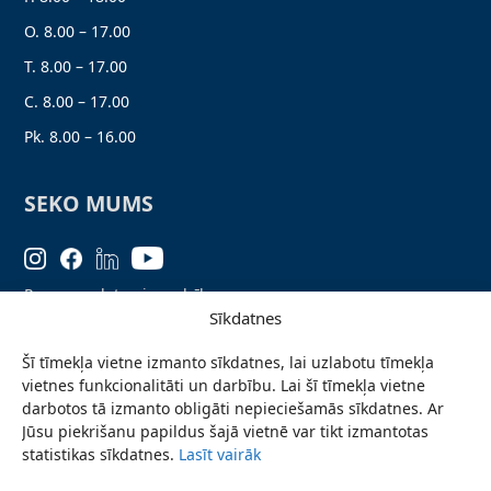
O. 8.00 – 17.00
T. 8.00 – 17.00
C. 8.00 – 17.00
Pk. 8.00 – 16.00
SEKO MUMS
Personas datu aizsardzība
Sīkdatnes
Lapas karte
Šī tīmekļa vietne izmanto sīkdatnes, lai uzlabotu tīmekļa
Ziņo par problēmu
vietnes funkcionalitāti un darbību. Lai šī tīmekļa vietne
Pieteikties jaunumiem
darbotos tā izmanto obligāti nepieciešamās sīkdatnes. Ar
Jūsu piekrišanu papildus šajā vietnē var tikt izmantotas
Piekļūstamības paziņojums
statistikas sīkdatnes.
Lasīt vairāk