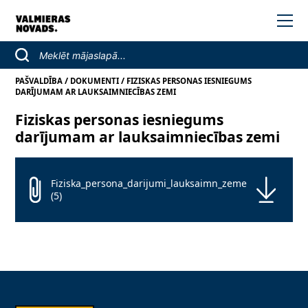
/
/
PAŠVALDĪBA
DOKUMENTI
FIZISKAS PERSONAS IESNIEGUMS
DARĪJUMAM AR LAUKSAIMNIECĪBAS ZEMI
Fiziskas personas iesniegums
darījumam ar lauksaimniecības zemi
Fiziska_persona_darijumi_lauksaimn_zeme
(5)