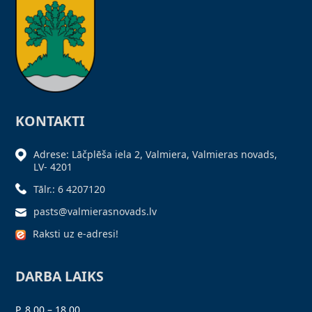
KONTAKTI
Adrese: Lāčplēša iela 2, Valmiera, Valmieras novads,
LV- 4201
Tālr.: 6 4207120
pasts@valmierasnovads.lv
Raksti uz e-adresi!
DARBA LAIKS
P. 8.00 – 18.00