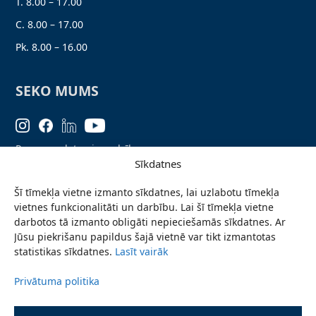
T. 8.00 – 17.00
C. 8.00 – 17.00
Pk. 8.00 – 16.00
SEKO MUMS
Personas datu aizsardzība
Sīkdatnes
Lapas karte
Šī tīmekļa vietne izmanto sīkdatnes, lai uzlabotu tīmekļa
Ziņo par problēmu
vietnes funkcionalitāti un darbību. Lai šī tīmekļa vietne
Pieteikties jaunumiem
darbotos tā izmanto obligāti nepieciešamās sīkdatnes. Ar
Jūsu piekrišanu papildus šajā vietnē var tikt izmantotas
Piekļūstamības paziņojums
statistikas sīkdatnes.
Lasīt vairāk
Privātuma politika