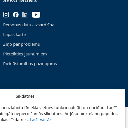
SEKO MUMS
Personas datu aizsardzība
Lapas karte
Ziņo par problēmu
Pieteikties jaunumiem
Piekļūstamības paziņojums
Sīkdatnes
lai uzlabotu tīmekļa vietnes funkcionalitāti un darbību. Lai šī
obligāti nepieciešamās sīkdatnes. Ar Jūsu piekrišanu papildus
stikas sīkdatnes.
Lasīt vairāk