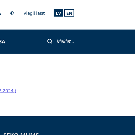
A
Viegli lasīt
LV
EN
Meklēt...
BA
2.2024.)