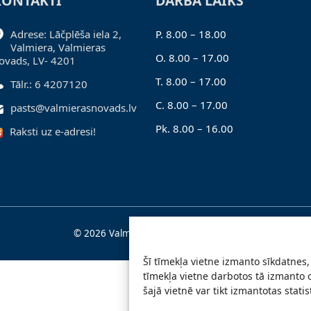
KONTAKTI
DARBA LAIKS
Adrese: Lāčplēša iela 2,
P. 8.00 – 18.00
Valmiera, Valmieras
O. 8.00 – 17.00
ovads, LV- 4201
T. 8.00 – 17.00
Tālr.: 6 4207120
C. 8.00 – 17.00
pasts@valmierasnovads.lv
Pk. 8.00 – 16.00
Raksti uz e-adresi!
© 2026 Valmieras novada pašvaldība
Šī tīmekļa vietne izmanto sīkdatnes, 
tīmekļa vietne darbotos tā izmanto 
šajā vietnē var tikt izmantotas stati