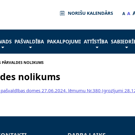
NORIŠU KALENDĀRS
A
A
VADS
PAŠVALDĪBA
PAKALPOJUMI
ATTĪSTĪBA
SABIEDRĪ
S PĀRVALDES NOLIKUMS
ldes nolikums
a pašvaldības domes 27.06.2024. lēmumu Nr.380 (grozījumi 28.1